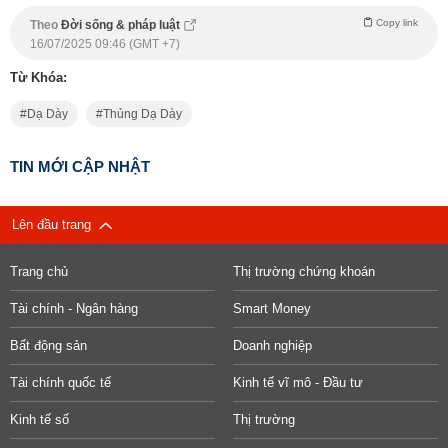
Copy link
Theo
Đời sống & pháp luật
16/07/2025 09:46 (GMT +7)
Từ Khóa:
Dạ Dày
Thủng Dạ Dày
TIN MỚI CẬP NHẬT
Lên đầu trang
Trang chủ
Thị trường chứng khoán
Tài chính - Ngân hàng
Smart Money
Bất động sản
Doanh nghiệp
Tài chính quốc tế
Kinh tế vĩ mô - Đầu tư
Kinh tế số
Thị trường