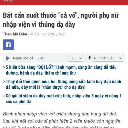
SỐNG
Bất cẩn nuốt thuốc "cả vỏ", người phụ nữ
nhập viện vì thủng dạ dày
THỨ 4 , 16/07/2025, 15:08
Theo Mỹ Diệu
-
Nghe đọc bài
2:48
5 kiểu bữa sáng “ĐỘI LỐT” lành mạnh, càng ăn càng dễ tiểu
đường, bệnh dạ dày, thậm chí ung thư
Thay đổi thói quen mùa hè: Đừng uống sữa lạnh hay đậu nành
đá nữa, đây mới là "thần dược" cho dạ dày!
Cô gái bị viêm dạ dày ruột cấp tính, nhập viện 3 ngày vì uống 1
cốc cà phê đá
Bệnh nhân nhập viện với triệu chứng đau bụng dữ dội.
Sau khi nội soi bác sĩ phát hiện 2 viên thuốc còn nguyên