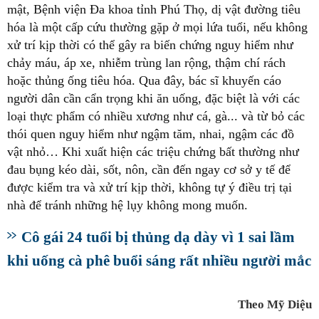
mật, Bệnh viện Đa khoa tỉnh Phú Thọ, dị vật đường tiêu
hóa là một cấp cứu thường gặp ở mọi lứa tuổi, nếu không
xử trí kịp thời có thể gây ra biến chứng nguy hiểm như
chảy máu, áp xe, nhiễm trùng lan rộng, thậm chí rách
hoặc thủng ống tiêu hóa. Qua đây, bác sĩ khuyến cáo
người dân cần cẩn trọng khi ăn uống, đặc biệt là với các
loại thực phẩm có nhiều xương như cá, gà... và từ bỏ các
thói quen nguy hiểm như ngậm tăm, nhai, ngậm các đồ
vật nhỏ… Khi xuất hiện các triệu chứng bất thường như
đau bụng kéo dài, sốt, nôn, cần đến ngay cơ sở y tế để
được kiểm tra và xử trí kịp thời, không tự ý điều trị tại
nhà để tránh những hệ lụy không mong muốn.
Cô gái 24 tuổi bị thủng dạ dày vì 1 sai lầm
khi uống cà phê buổi sáng rất nhiều người mắc
Theo Mỹ Diệu