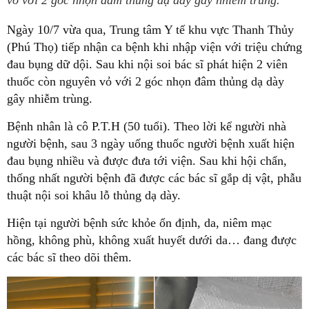
vỏ với 2 góc nhọn đâm thủng dạ dày gây nhiễm trùng.
Ngày 10/7 vừa qua, Trung tâm Y tế khu vực Thanh Thủy
(Phú Thọ) tiếp nhận ca bệnh khi nhập viện với triệu chứng
đau bụng dữ dội. Sau khi nội soi bác sĩ phát hiện 2 viên
thuốc còn nguyên vỏ với 2 góc nhọn đâm thủng dạ dày
gây nhiễm trùng.
Bệnh nhân là cô P.T.H (50 tuổi). Theo lời kể người nhà
người bệnh, sau 3 ngày uống thuốc người bệnh xuất hiện
đau bụng nhiều và được đưa tới viện. Sau khi hội chẩn,
thống nhất người bệnh đã được các bác sĩ gắp dị vật, phẫu
thuật nội soi khâu lỗ thủng dạ dày.
Hiện tại người bệnh sức khỏe ổn định, da, niêm mạc
hồng, không phù, không xuất huyết dưới da… đang được
các bác sĩ theo dõi thêm.