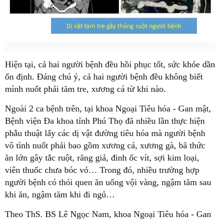
Hiện tại, cả hai người bệnh đều hồi phục tốt, sức khỏe dần
ổn định. Đáng chú ý, cả hai người bệnh đều không biết
mình nuốt phải tăm tre, xương cá từ khi nào.
Ngoài 2 ca bệnh trên, tại khoa Ngoại Tiêu hóa - Gan mật,
Bệnh viện Đa khoa tỉnh Phú Thọ đã nhiều lần thực hiện
phẫu thuật lấy các dị vật đường tiêu hóa mà người bệnh
vô tình nuốt phải bao gồm xương cá, xương gà, bã thức
ăn lớn gây tắc ruột, răng giả, đinh ốc vít, sợi kim loại,
viên thuốc chưa bóc vỏ… Trong đó, nhiều trường hợp
người bệnh có thói quen ăn uống vội vàng, ngậm tăm sau
khi ăn, ngậm tăm khi đi ngủ…
Theo ThS. BS Lê Ngọc Nam, khoa Ngoại Tiêu hóa - Gan