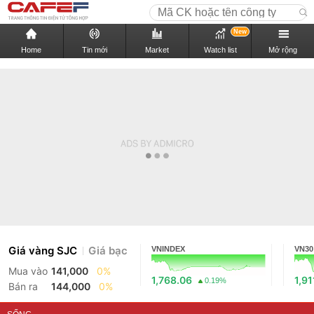
New
Home
Tin mới
Market
Watch list
Mở rộng
Giá vàng SJC
Giá bạc
VNINDEX
VN30
Mua vào
141,000
0%
1,768.06
1,91
0.19%
Bán ra
144,000
0%