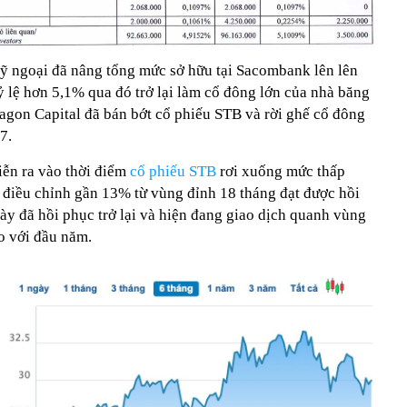
uỹ ngoại đã nâng tổng mức sở hữu tại Sacombank lên lên
tỷ lệ hơn 5,1% qua đó trở lại làm cổ đông lớn của nhà băng
ragon Capital đã bán bớt cổ phiếu STB và rời ghế cổ đông
7.
iễn ra vào thời điểm
cổ phiếu STB
rơi xuống mức thấp
p điều chỉnh gần 13% từ vùng đỉnh 18 tháng đạt được hồi
này đã hồi phục trở lại và hiện đang giao dịch quanh vùng
o với đầu năm.