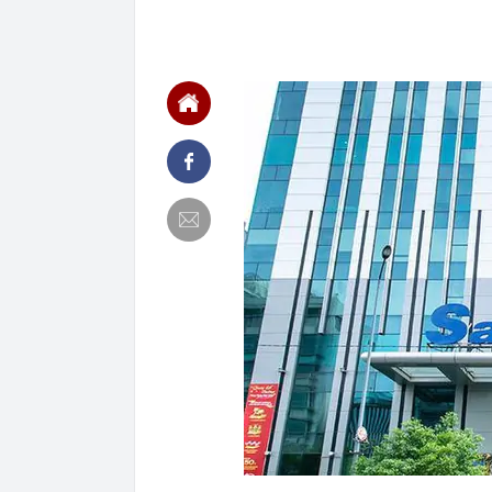
00:01
VNPT nắm giữ 
Viettel Global
00:01
Nắm trong ta
MWG chỉ nga
00:01
Khám xét ngôi
5 thỏi vàng gi
23:28
4 dấu hiệu nh
23:12
Quốc gia có l
vượt Hàn Quốc
23:01
Người bán trá
nghề lại kiểm 
23:00
Tiếp viên tàu
sao nhiều hơn
22:34
Cụ bà 70 tuổi
biết bí quyết
22:34
Ngôi nhà chứ
22:31
Giá vàng vượt
22:30
Một doanh ngh
22:08
Lời khuyên ch