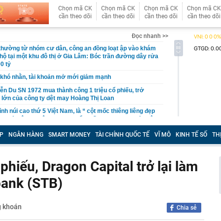
Chọn mã CK
Chọn mã CK
Chọn mã CK
Chọn mã CK
cần theo dõi
cần theo dõi
cần theo dõi
cần theo dõi
Đọc nhanh >>
 thường từ nhóm cư dân, công an đồng loạt ập vào khám
 hộ tại một khu đô thị ở Gia Lâm: Bóc trần đường dây rửa
0 tỷ
khó nhằn, tài khoản mở mới giảm mạnh
ễn Du SN 1972 mua thành công 1 triệu cổ phiếu, trở
 lớn của công ty dệt may Hoàng Thị Loan
đỉnh núi cao thứ 5 Việt Nam, là “ cột mốc thiêng liêng đẹp
ng” ở độ cao trên 3.000m, điểm đến "trong mơ" của dân
P
NGÂN HÀNG
SMART MONEY
TÀI CHÍNH QUỐC TẾ
VĨ MÔ
KINH TẾ SỐ
TH
 hệ thống y khoa tư nhân sở hữu 14 bệnh viện, 2.900
vừa được vinh danh "Hệ thống Y khoa tốt nhất Việt Nam
phiếu, Dragon Capital trở lại làm
hoán bị HoSE cắt margin trong tháng 8
bank (STB)
iệp Việt thu hơn 1 tỷ USD ở nước ngoài trong nửa đầu
i nhuận tăng hơn 120%
Vietcap dự phóng VN-Index có thể chạm mốc 1.885 điểm
g khoán
Chia sẻ
áng 8