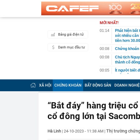
MỚI NHẤT!
01:14
Phát hiện bất
Bảng giá điện tử
xét nhiều căn
tiền hơn 30.00
Danh mục đầu tư
00:08
Chứng khoán 
00:08
Chủ tịch Nguy
thành cổ đông
00:05
Ít người biết 
nhất biên cươ
trekking
XÃ HỘI
CHỨNG KHOÁN
BẤT ĐỘNG SẢN
DOANH NGHIỆ
00:05
Việt Nam có 1
giường bệnh, 
2026"
“Bắt đáy” hàng triệu cổ 
00:05
56 mã chứng k
cổ đông lớn tại Sacom
00:03
Một doanh ngh
năm 2026, lợ
00:03
Chứng khoán 
Thị trường chứn
Hà Linh
|
24-10-2023 - 11:38 AM
|
ngay trong th