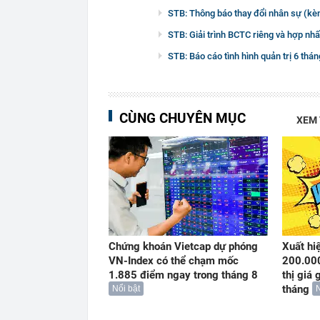
STB: Thông báo thay đổi nhân sự (kè
STB: Giải trình BCTC riêng và hợp nh
STB: Báo cáo tình hình quản trị 6 th
CÙNG CHUYÊN MỤC
XEM
Chứng khoán Vietcap dự phóng
Xuất hi
VN-Index có thể chạm mốc
200.000
1.885 điểm ngay trong tháng 8
thị giá 
tháng
Nổi bật
N