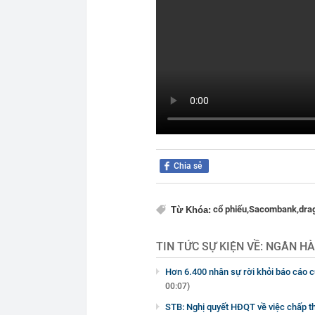
Chia sẻ
cổ phiếu,
Sacombank,
drag
Từ Khóa:
TIN TỨC SỰ KIỆN VỀ:
NGÂN HÀ
Hơn 6.400 nhân sự rời khỏi báo cáo 
00:07)
STB: Nghị quyết HĐQT về việc chấp t