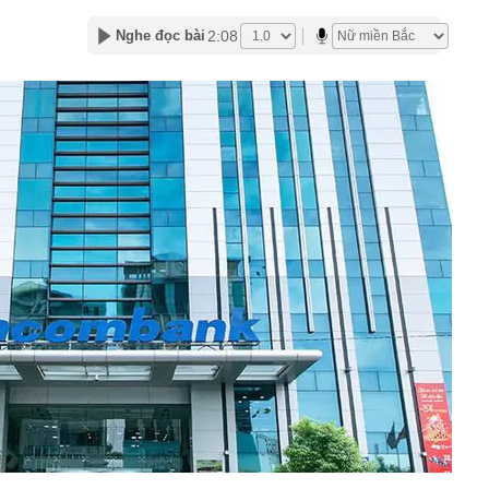
lượng tiền hơn 62.000 tỷ đồng, lớn hơn cả Vinhomes,
2:08
Nghe đọc bài
y Điện Máy Xanh, Bách Hóa Xanh, An Khang, vốn hóa
ng DMX
 nhà cổ, phát hiện 'kho báu' gồm 1.000 đồng tiền vàng và
ấu trong nhiều ngăn bí mật - giá trị hơn 18 tỷ đồng
ận biết ngôi nhà có phong thuỷ không thuận lợi
ượng khách đến Việt Nam đông nhất 7 tháng đầu năm,
 và Nga, gấp gần 6 lần Ấn Độ
i cây tiết lộ: Khách thường chọn quả to, người trong
tra 5 chi tiết này trước
 cao tốc quỳ gối 1h an ủi khách: 7 năm sau ở khách sạn 5
 ở nhà, bay hạng thương gia
 có xương trẻ khỏe như phụ nữ 30, bác sĩ kinh ngạc khi
a đựng tâm huyết của NSND Tự Long
 4.300 USD/ounce, chuyên gia dự báo đỉnh mới
iệp dầu khí đem hơn 42.200 tỷ đồng gửi ngân hàng
o những người không rút điện ấm siêu tốc trước khi ngủ