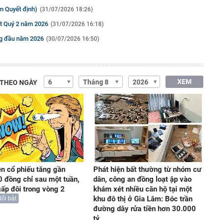
m Quyết định)
(31/07/2026 18:26)
ất Quý 2 năm 2026
(31/07/2026 16:18)
áng đầu năm 2026
(30/07/2026 16:50)
XEM
 THEO NGÀY
ện cổ phiếu tăng gần
Phát hiện bất thường từ nhóm cư
 đồng chỉ sau một tuần,
dân, công an đồng loạt ập vào
gấp đôi trong vòng 2
khám xét nhiều căn hộ tại một
khu đô thị ở Gia Lâm: Bóc trần
ổi bật
đường dây rửa tiền hơn 30.000
tỷ