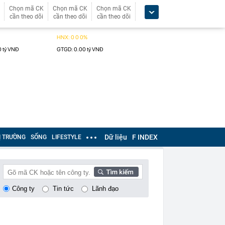
Chọn mã CK
Chọn mã CK
Chọn mã CK
cần theo dõi
cần theo dõi
cần theo dõi
Dữ liệu
F INDEX
Ị TRƯỜNG
SỐNG
LIFESTYLE
Công ty
Tin tức
Lãnh đạo