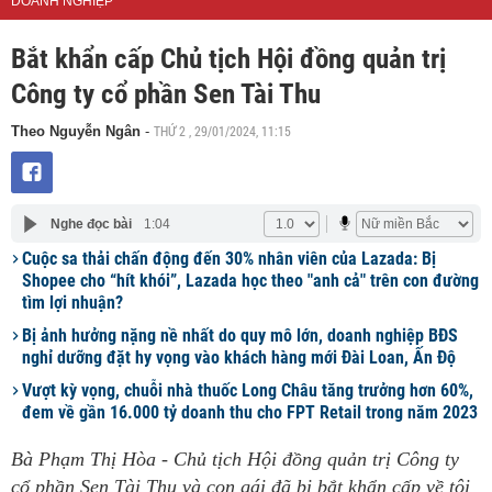
DOANH NGHIỆP
Bắt khẩn cấp Chủ tịch Hội đồng quản trị
Công ty cổ phần Sen Tài Thu
THỨ 2 , 29/01/2024, 11:15
Theo Nguyễn Ngân
-
Nghe đọc bài
1:04
Cuộc sa thải chấn động đến 30% nhân viên của Lazada: Bị
Shopee cho “hít khói”, Lazada học theo "anh cả" trên con đường
tìm lợi nhuận?
Bị ảnh hưởng nặng nề nhất do quy mô lớn, doanh nghiệp BĐS
nghỉ dưỡng đặt hy vọng vào khách hàng mới Đài Loan, Ấn Độ
Vượt kỳ vọng, chuỗi nhà thuốc Long Châu tăng trưởng hơn 60%,
đem về gần 16.000 tỷ doanh thu cho FPT Retail trong năm 2023
Bà Phạm Thị Hòa - Chủ tịch Hội đồng quản trị Công ty
cổ phần Sen Tài Thu và con gái đã bị bắt khẩn cấp về tội