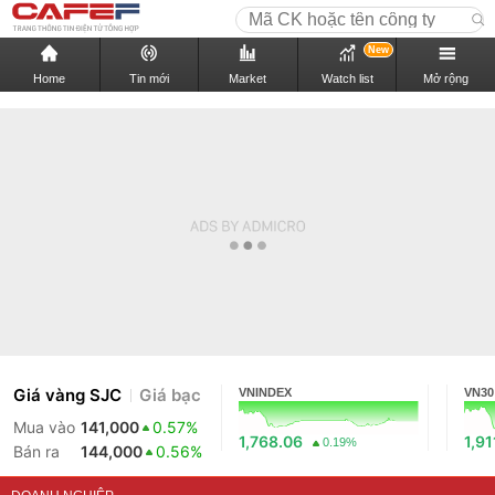
New
Home
Tin mới
Market
Watch list
Mở rộng
Giá vàng SJC
Giá bạc
VNINDEX
VN30
Mua vào
141,000
0.57%
1,768.06
1,91
0.19%
Bán ra
144,000
0.56%