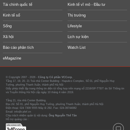
Tài chính quốc tế
Kinh tế vĩ mô - Đầu tư
Kinh tế số
Thị trường
Sống
Lifestyle
Xã hội
Lịch sự kiện
Báo cáo phân tích
Watch List
eMagazine
© Copyright 2007 - 2026 -
Công ty Cổ phần VCCorp.
Tầng 17, 19, 20, 21 Toà nhà Center Building - Hapulico Complex, Số 01, phố Nguyễn Huy
Tưởng, phường Thanh Xuân, thành phố Hà Nội
Giấy phép thiết lập trang thông tin điện tử tổng hợp trên mạng số 2216/GP-TTĐT do Sở Thông tin
và Truyền thông Hà Nội cấp ngày 10 tháng 4 năm 2019.
Tầng 21, tòa nhà Center Building.
Địa chỉ: Số 01, phố Nguyễn Huy Tưởng, phường Thanh Xuân, thành phố Hà Nội
Điện thoại: 024 7309 5555 Máy lẻ 292. Fax: 024-39744082
Email: info@cafef.vn
Chịu trách nhiệm quản lý nội dung:
Ông Nguyễn Thế Tân
Hỗ trợ quảng cáo :