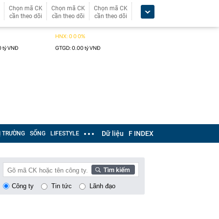
Chọn mã CK
Chọn mã CK
Chọn mã CK
cần theo dõi
cần theo dõi
cần theo dõi
Dữ liệu
F INDEX
Ị TRƯỜNG
SỐNG
LIFESTYLE
Công ty
Tin tức
Lãnh đạo