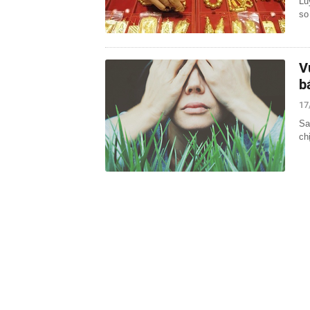
Lũ
so
V
b
17
Sa
ch