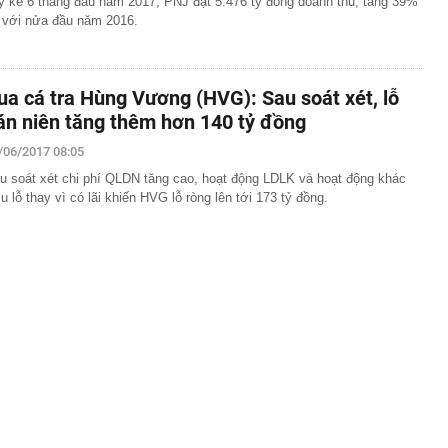
y kế 6 tháng đầu năm 2017, PNJ đạt 5.476 tỷ đồng doanh thu, tăng 39%
 với nửa đầu năm 2016.
ua cá tra Hùng Vương (HVG): Sau soát xét, lỗ
án niên tăng thêm hơn 140 tỷ đồng
/06/2017 08:05
u soát xét chi phí QLDN tăng cao, hoạt động LDLK và hoạt động khác
ịu lỗ thay vì có lãi khiến HVG lỗ ròng lên tới 173 tỷ đồng.