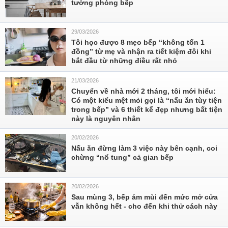
tường phòng bếp
29/03/2026
Tôi học được 8 mẹo bếp “không tốn 1
đồng” từ mẹ và nhận ra tiết kiệm đôi khi
bắt đầu từ những điều rất nhỏ
21/03/2026
Chuyển về nhà mới 2 tháng, tôi mới hiểu:
Có một kiểu mệt mỏi gọi là “nấu ăn tùy tiện
trong bếp” và 6 thiết kế đẹp nhưng bất tiện
này là nguyên nhân
20/02/2026
Nấu ăn đừng làm 3 việc này bên cạnh, coi
chừng “nổ tung” cả gian bếp
20/02/2026
Sau mùng 3, bếp ám mùi đến mức mở cửa
vẫn không hết - cho đến khi thử cách này