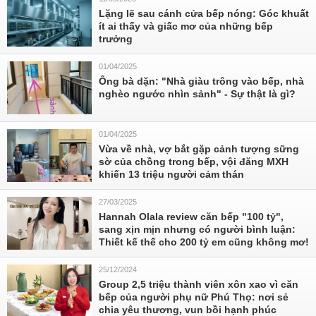
Lặng lẽ sau cánh cửa bếp nóng: Góc khuất
ít ai thấy và giấc mơ của những bếp
trưởng
01/04/2025
Ông bà dặn: "Nhà giàu trông vào bếp, nhà
nghèo ngước nhìn sảnh" - Sự thật là gì?
01/04/2025
Vừa về nhà, vợ bắt gặp cảnh tượng sững
sờ của chồng trong bếp, vội đăng MXH
khiến 13 triệu người cảm thán
27/03/2025
Hannah Olala review căn bếp "100 tỷ",
sang xịn mịn nhưng có người bình luận:
Thiết kế thế cho 200 tỷ em cũng không mơ!
25/12/2024
Group 2,5 triệu thành viên xôn xao vì căn
bếp của người phụ nữ Phú Thọ: nơi sẻ
chia yêu thương, vun bồi hạnh phúc