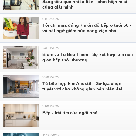
đang tiêu quá nhiều tiền - phát hiện ra ai
cũng giật mình
01/12/2025
Tôi chỉ mua đúng 7 món đồ bếp ở tuổi 50 -
và bất ngờ giảm nửa công việc nhà
24/10/2025
Blum và Tủ Bếp Thiên - Sự kết hợp làm nên
gian bếp thời thượng
22/09/2025
Tủ bếp hợp kim Anostil – Sự lựa chọn
tuyệt vời cho không gian bếp hiện đại
31/08/2025
Bếp - trái tim của ngôi nhà
11/08/2025