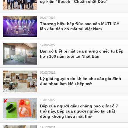
sự kiện "Bosch - Chuẩn chất Đức"
06/07/2022
Thương hiệu bếp Đức cao cấp MUTLICH
lần đầu tiên có mặt tại Việt Nam
17/06/2022
Bạn có biết bí mật của những chiếc tủ bếp
hơn 100 năm tuổi tại Nhật Bản
07/03/2022
Lý giải nguyên do khiến cho các gia đình
đua nhau làm kiểu bếp mở
13/01/2022
Bếp của người giàu chẳng bao giờ có 7
thứ này, bếp của người nghèo lại chất
đống không thiếu một thứ
19/12/2021