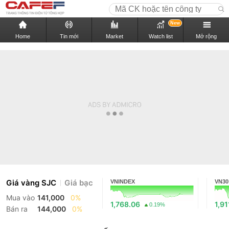
New
Home
Tin mới
Market
Watch list
Mở rộng
Giá vàng SJC
Giá bạc
VNINDEX
VN30
Mua vào
141,000
0%
1,768.06
1,91
0.19%
Bán ra
144,000
0%