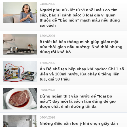
24/04/2026
Người phụ nữ đột tử vì nhồi máu cơ tim
cấp, bác sĩ cảnh báo: 3 loại gia vị quen
thuộc dễ “bào mòn” mạch máu nếu dùng
sai cách
12/04/2026
9 thiết kế bếp thông minh giúp giảm một
nửa thời gian nấu nướng: Nhỏ thôi nhưng
dùng rồi khó bỏ
12/04/2026
Ấn Độ chế tạo bếp chạy khí hydro: Chỉ 1 số
điện và 100ml nước, lửa cháy 6 tiếng liên
tục, giá 30 triệu
09/04/2026
Đừng ngâm thịt vào nước để “loại bỏ
máu”: đây mới là cách làm đúng để giữ
được chất dinh dưỡng tối đa
04/04/2026
Những điều cần lưu ý khi chọn giấy dán