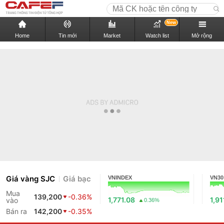
New
Home
Tin mới
Market
Watch list
Mở rộng
Giá vàng SJC
Giá bạc
VNINDEX
VN30
Mua
139,200
-0.36%
1,771.08
1,91
vào
0.36%
Bán ra
142,200
-0.35%