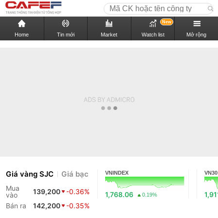
New
Home
Tin mới
Market
Watch list
Mở rộng
Giá vàng SJC
Giá bạc
VNINDEX
VN30
Mua
139,200
-0.36%
1,768.06
1,91
vào
0.19%
Bán ra
142,200
-0.35%