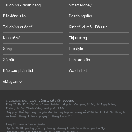
Tài chính - Ngân hàng
Smart Money
Bất động sản
Doanh nghiệp
Tài chính quốc tế
Kinh tế vĩ mô - Đầu tư
Kinh tế số
Thị trường
Sống
Lifestyle
Xã hội
Lịch sự kiện
Báo cáo phân tích
Watch List
eMagazine
© Copyright 2007 - 2026 -
Công ty Cổ phần VCCorp.
Tầng 17, 19, 20, 21 Toà nhà Center Building - Hapulico Complex, Số 01, phố Nguyễn Huy
Tưởng, phường Thanh Xuân, thành phố Hà Nội
Giấy phép thiết lập trang thông tin điện tử tổng hợp trên mạng số 2216/GP-TTĐT do Sở Thông tin
và Truyền thông Hà Nội cấp ngày 10 tháng 4 năm 2019.
Tầng 21, tòa nhà Center Building.
Địa chỉ: Số 01, phố Nguyễn Huy Tưởng, phường Thanh Xuân, thành phố Hà Nội