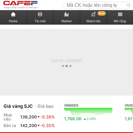
New
Home
Tin mới
Market
Watch list
Mở rộng
Giá vàng SJC
Giá bạc
VNINDEX
VN30
Mua
139,200
-0.36%
1,768.06
1,91
vào
0.19%
Bán ra
142,200
-0.35%