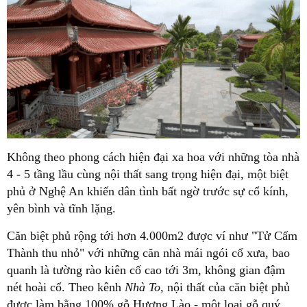
Không theo phong cách hiện đại xa hoa với những tòa nhà
4 - 5 tầng lầu cùng nội thất sang trọng hiện đại, một biệt
phủ ở Nghệ An khiến dân tình bất ngờ trước sự cổ kính,
yên bình và tĩnh lặng.
Căn biệt phủ rộng tới hơn 4.000m2 được ví như "Tử Cấm
Thành thu nhỏ" với những căn nhà mái ngói cổ xưa, bao
quanh là tường rào kiên cố cao tới 3m, không gian đậm
nét hoài cổ. Theo kênh
Nhà To,
nội thất của căn biệt phủ
được làm bằng 100% gỗ Hương Lào - một loại gỗ quý