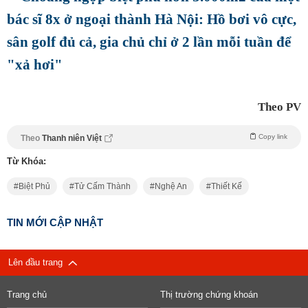
bác sĩ 8x ở ngoại thành Hà Nội: Hồ bơi vô cực,
sân golf đủ cả, gia chủ chỉ ở 2 lần mỗi tuần để
"xả hơi"
Theo PV
Copy link
Theo
Thanh niên Việt
Từ Khóa:
Biệt Phủ
Tử Cấm Thành
Nghệ An
Thiết Kế
TIN MỚI CẬP NHẬT
Lên đầu trang
Trang chủ
Thị trường chứng khoán