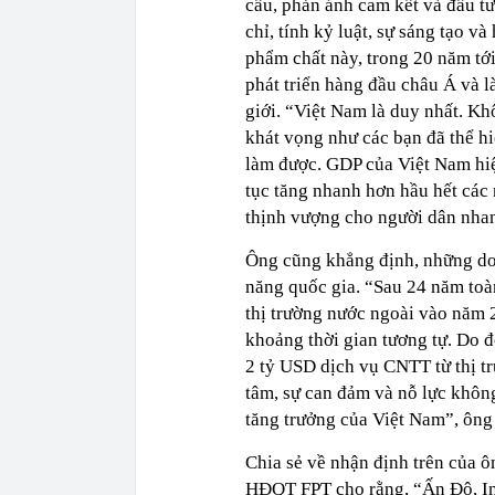
cầu, phản ánh cam kết và đầu t
chỉ, tính kỷ luật, sự sáng tạo 
phẩm chất này, trong 20 năm tớ
phát triển hàng đầu châu Á và l
giới. “Việt Nam là duy nhất. K
khát vọng như các bạn đã thể hi
làm được. GDP của Việt Nam hiệ
tục tăng nhanh hơn hầu hết các n
thịnh vượng cho người dân nhan
Ông cũng khẳng định, những do
năng quốc gia. “Sau 24 năm toà
thị trường nước ngoài vào năm 
khoảng thời gian tương tự. Do đ
2 tỷ USD dịch vụ CNTT từ thị t
tâm, sự can đảm và nỗ lực khôn
tăng trưởng của Việt Nam”, ôn
Chia sẻ về nhận định trên của 
HĐQT FPT cho rằng, “Ấn Độ, In