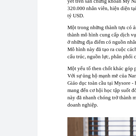
yết trên sàn chứng khoán Mỹ Na
320.000 nhân viên, hiện diện tại
tỷ USD.
Một trong những thành tựu có ả
thành mô hình cung cấp dịch vụ
ở những địa điểm có nguồn nhân l
Mô hình này đã tạo ra cuộc các
cấu trúc, nguồn lực, phân phối 
Một yếu tố then chốt khác góp p
Với sự ủng hộ mạnh mẽ của Nar
Giáo dục toàn cầu tại Mysore -
mang đến cơ hội học tập suốt đờ
này đã nhanh chóng trở thành mộ
doanh nghiệp.