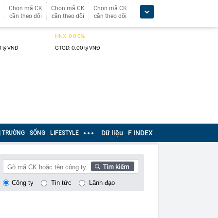
Chọn mã CK
Chọn mã CK
Chọn mã CK
cần theo dõi
cần theo dõi
cần theo dõi
Dữ liệu
F INDEX
Ị TRƯỜNG
SỐNG
LIFESTYLE
Công ty
Tin tức
Lãnh đạo