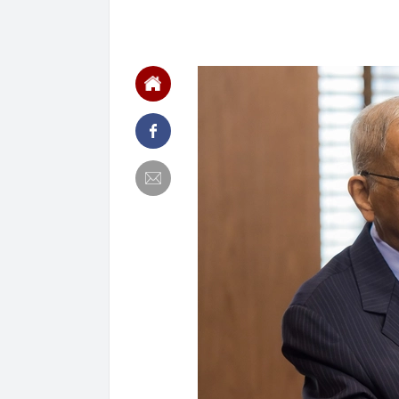
ở Đà Nẵng
06:26
Sếp BĐS nói t
nhưng nhanh c
những tín hiệ
06:12
Chi 1 tỷ deco
“nấu ăn”
05:49
4 thói quen k
03:35
Trong ba nỗi 
luôn đứng đầ
02:19
Chi tiêu tối 
sống ít càng d
01:07
Vì sao thẻ tín
00:52
HOSE cập nhật
DGC, DMX...
00:12
Tiền lớn bất n
phiếu Việt Na
00:05
Một doanh ngh
tỷ USD
00:04
Một yếu tố qu