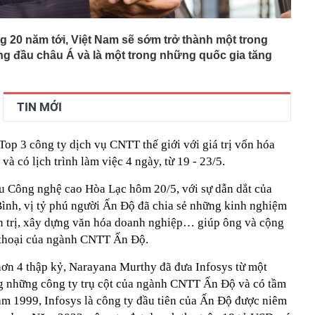
g 20 năm tới, Việt Nam sẽ sớm trở thành một trong
ng đầu châu Á và là một trong những quốc gia tăng
TIN MỚI
Top 3 công ty dịch vụ CNTT thế giới với giá trị vốn hóa
à có lịch trình làm việc 4 ngày, từ 19 - 23/5.
u Công nghệ cao Hòa Lạc hôm 20/5, với sự dẫn dắt của
Bình, vị tỷ phú người Ấn Độ đã chia sẻ những kinh nghiệm
ản trị, xây dựng văn hóa doanh nghiệp… giúp ông và cộng
n thoại của ngành CNTT Ấn Độ.
ơn 4 thập kỷ, Narayana Murthy đã đưa Infosys từ một
ng những công ty trụ cột của ngành CNTT Ấn Độ và có tầm
ăm 1999, Infosys là công ty đầu tiên của Ấn Độ được niêm