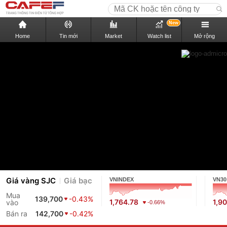
New
Home
Tin mới
Market
Watch list
Mở rộng
Giá vàng SJC
Giá bạc
VNINDEX
VN30
Mua
139,700
-0.43%
1,764.78
1,9
vào
-0.66%
Bán ra
142,700
-0.42%