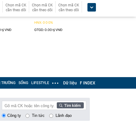
Chọn mã CK
Chọn mã CK
Chọn mã CK
cần theo dõi
cần theo dõi
cần theo dõi
Dữ liệu
F INDEX
Ị TRƯỜNG
SỐNG
LIFESTYLE
Công ty
Tin tức
Lãnh đạo