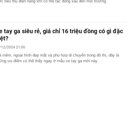
c tiêu thụ điện năng lớn có thể tác động xấu đến môi trường.
e tay ga siêu rẻ, giá chỉ 16 triệu đồng có gì đặc
iệt?
/12/2024 21:00
á mềm, ngoại hình đẹp mắt và phù hợp di chuyển trong đô thị, đây là
ững ưu điểm có thể thấy ngay ở mẫu xe tay ga mới này.