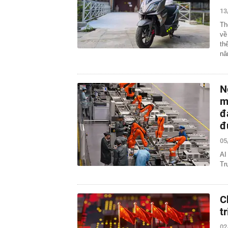
phải lọc máu,
13
17:52
9 loại rau gi
Th
17:48
45 tuổi tôi mớ
về
người trung ni
th
n
17:46
Lãi suất tăng
17:33
Thu phí cao t
17:26
Tuyên án chun
N
17:22
Nên làm gì tro
m
17:15
4 thói quen n
đ
17:12
Các chủ shop 
đ
tử?
05
17:03
TPHCM chuẩn b
AI
Tr
C
t
02