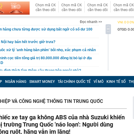
Chọn mã CK
Chọn mã CK
Chọn mã CK
Chọn mã CK
cần theo dõi
cần theo dõi
cần theo dõi
cần theo dõi
Đọc nhanh >>
ân hàng chưa từng được sử dụng bất ngờ có số dư 100
 Nội hay bán hết trước giờ trưa?
ốc xử lý 'anh hùng bàn phím' bôi nhọ, xúc phạm cá nhân
nh cọc tiền tổng giá trị 80.000.000 đồng bị bỏ lại ở địa
CD
gia đình thích làm thêm cầu thang bên ngoài nhà?
êu thị khiến bạn mua nhiều hơn
P
NGÂN HÀNG
SMART MONEY
TÀI CHÍNH QUỐC TẾ
VĨ MÔ
KINH TẾ SỐ
TH
gười thích trồng hoa giấy trước nhà nhưng không bao
 phòng
i Samsung "ít được quảng cáo" nhưng lại rất đáng mua
HIỆP VÀ CÔNG NGHỆ THÔNG TIN TRUNG QUỐC
t lúc này
àng trị giá hơn 262 tỷ đồng khi đi dạo trên khu đất của
hiếc xe tay ga không ABS của nhà Suzuki khiến
hị trường Trung Quốc 'náo loạn': Người dùng
t quả xổ số miền Nam hôm nay thứ Sáu ngày 7/8/2026
óng ruột, hãng vẫn im lặng!
 gan B rồi bỏ điều trị suốt 20 năm, người đàn ông 53 tuổi