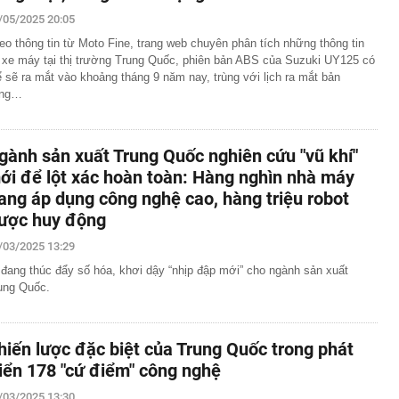
 vợ con cũng nhiễm bệnh
/05/2025 20:05
àu omega-3 bậc nhất
eo thông tin từ Moto Fine, trang web chuyên phân tích những thông tin
i nhận ra: Càng tiết kiệm càng tốt là lời khuyên dễ khiến
 xe máy tại thị trường Trung Quốc, phiên bản ABS của Suzuki UY125 có
ên trả giá
ể sẽ ra mắt vào khoảng tháng 9 năm nay, trùng với lịch ra mắt bản
âng…
 cao, doanh nghiệp gửi nhà băng hàng nghìn tỷ đồng
ốc Bắc - Nam đạt hơn 1.300 tỷ đồng
g thân thầy bói Phan Thị Thu Trang SN 1989
gành sản xuất Trung Quốc nghiên cứu "vũ khí"
ng tiết Lập thu 2026?
ới để lột xác hoàn toàn: Hàng nghìn nhà máy
ấu cơm cần bỏ ngay
ang áp dụng công nghệ cao, hàng triệu robot
gặp khó khăn gì khi bán hàng trên sàn thương mại điện
ược huy động
/03/2025 13:29
ị khởi công nhiều dự án dịp Quốc khánh 2/9
 đang thúc đẩy số hóa, khơi dậy “nhịp đập mới” cho ngành sản xuất
ung Quốc.
hiến lược đặc biệt của Trung Quốc trong phát
riển 178 "cứ điểm" công nghệ
/03/2025 13:30