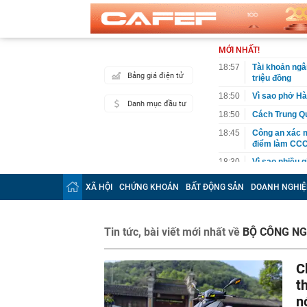
MỚI NHẤT!
18:57
Tài khoản ng
Bảng giá điện tử
triệu đồng
18:50
Vì sao phở Hà
Danh mục đầu tư
18:50
Cách Trung Qu
18:45
Công an xác mi
điểm làm CC
18:30
Vì sao nhiều 
18:22
15 "chiêu" si
XÃ HỘI
CHỨNG KHOÁN
BẤT ĐỘNG SẢN
DOANH NGHIỆ
18:14
Lý do nhiều n
giờ đặt trong
18:10
Mẫu điện thoạ
Tin tức, bài viết mới nhất về
BỘ CÔNG NG
với người Việ
18:07
Phát hiện số v
C
gia đình
t
17:59
XSMN 7/8 - Kế
n
17:57
Phát hiện viêm