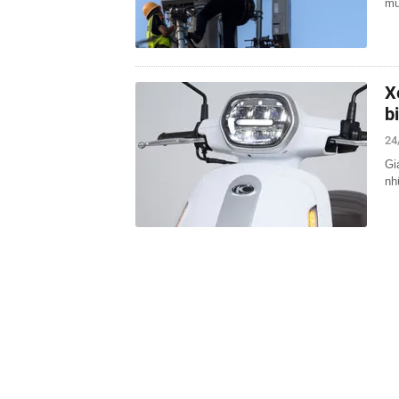
mứ
X
b
24
Gi
nh