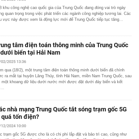
8 khu công nghệ cao quốc gia của Trung Quốc đang đóng vai trò ngày
ng quan trọng trong việc phát triển các ngành công nghiệp tương lai. Các
u vực này được xem là động lực mới để Trung Quốc tiếp tục tăng…
rung tâm điện toán thông minh của Trung Quốc
 dưới biển tại Hải Nam
/02/2025 13:36
m qua (18/2), một trung tâm điện toán thông minh dưới biển đã chính
ức ra mắt tại huyện Lăng Thủy, tỉnh Hải Nam, miền Nam Trung Quốc, sau
i một khoang dữ liệu dưới nước mới được đặt dưới đáy biển và kết
i…
ác nhà mạng Trung Quốc tắt sóng trạm gốc 5G
ì quá tốn điện?
/12/2024 10:00
c trạm gốc 5G được cho là có chi phí lắp đặt và bảo trì cao, cũng như