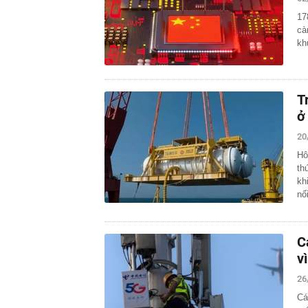
17
cà
kh
T
ở
20
Hô
th
kh
nố
C
v
26
Cá