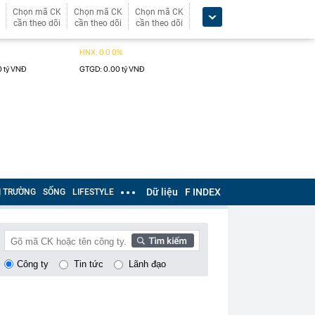
Chọn mã CK
Chọn mã CK
Chọn mã CK
cần theo dõi
cần theo dõi
cần theo dõi
Dữ liệu
F INDEX
Ị TRƯỜNG
SỐNG
LIFESTYLE
Công ty
Tin tức
Lãnh đạo