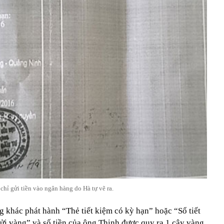
hỉ gửi tiền vào ngân hàng do Hà tự vẽ ra.
khác phát hành “Thẻ tiết kiệm có kỳ hạn” hoặc “Sổ tiết
ửi vàng” và số tiền của ông Thịnh được quy ra 1 cây vàng.