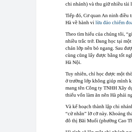
chi nhánh) và thu giữ nhiều tài 
Tiếp đó, Cơ quan An ninh điều t
Hà về hành vi
lừa đảo chiếm đoạ
Theo tìm hiểu của chúng tôi, 
nhiều trắc trở. Đang học tại m
chán lớp nên bỏ ngang. Sau đượ
cùng cũng lấy được bằng tốt ngh
Hà Nội.
Tuy nhiên, chỉ học được một thờ
ở trường lớp không giúp mình k
mang tên Công ty TNHH Xây dựn
thiếu vốn làm ăn nên Hà phải n
Và kế hoạch thành lập chi nhán
“cử nhân” lỡ cỡ này. Khoảng thá
đô thị Bãi Muối (phường Cao T