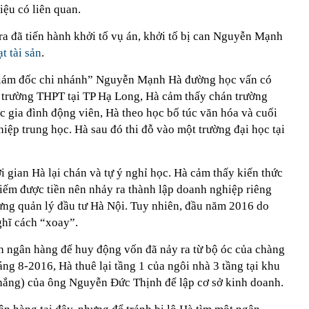
liệu có liên quan.
ra đã tiến hành khởi tố vụ án, khởi tố bị can Nguyễn Mạnh
t tài sản
.
“giám đốc chi nhánh” Nguyễn Mạnh Hà đường học vấn có
ột trường THPT tại TP Hạ Long, Hà cảm thấy chán trường
c gia đình động viên, Hà theo học bổ túc văn hóa và cuối
iệp trung học. Hà sau đó thi đỗ vào một trường đại học tại
i gian Hà lại chán và tự ý nghỉ học. Hà cảm thấy kiến thức
iếm được tiền nên nhảy ra thành lập doanh nghiệp riêng
g quản lý đầu tư Hà Nội. Tuy nhiên, đầu năm 2016 do
ghĩ cách “xoay”.
h ngân hàng để huy động vốn đã nảy ra từ bộ óc của chàng
ng 8-2016, Hà thuê lại tầng 1 của ngôi nhà 3 tầng tại khu
hắng) của ông Nguyễn Đức Thịnh để lập cơ sở kinh doanh.