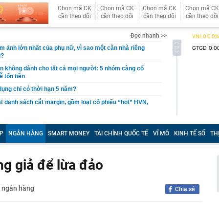
Chọn mã CK
Chọn mã CK
Chọn mã CK
Chọn mã CK
cần theo dõi
cần theo dõi
cần theo dõi
cần theo dõi
Đọc nhanh >>
ám ảnh lớn nhất của phụ nữ, vì sao một căn nhà riêng
u?
giản không dành cho tất cả mọi người: 5 nhóm càng cố
ễ tốn tiền
 dụng chỉ có thời hạn 5 năm?
 danh sách cắt margin, gồm loạt cổ phiếu “hot” HVN,
gờ trở lại, khối ngoại tung 2.200 tỷ đồng mua ròng cổ
m chỉ trong 5 phiên
P
NGÂN HÀNG
SMART MONEY
TÀI CHÍNH QUỐC TẾ
VĨ MÔ
KINH TẾ SỐ
TH
iệp thép với 2.700 lao động đang nợ Trung Quốc gần 1,3
ng giả để lừa đảo
an trọng đang trở lại trên thị trường chứng khoán
 50 tuổi ăn cà tím mỗi ngày để chữa tiểu đường, 3 tháng
: "Ông ăn gì thế?"
- ngân hàng
Chia sẻ
 bán biệt thự 9 phòng ngủ ở TP.HCM giá gốc 600 tỷ, giảm
ng bố phim Tết 2027, nghe tên ai cũng quả quyết “chắc