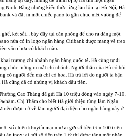
ân hàng tại đây, nhưng để tránh bị lộ Hà tìm một ngân
ng Ninh. Bằng những kiến thức từng lăn lộn tại Hà Nội, Hà
ibank và đặt in một chiếc pano to gần chục mét vuông để
ghế, két sắt... bày đầy tại căn phòng để cho ra dáng một
pano nữa có in logo ngân hàng Citibank được mang về treo
hiên vẫn chưa có khách nào.
khai trương chi nhánh ngân hàng quốc tế. Hà cũng tự đi
ng chúc mừng ra mắt chi nhánh. Người thân của Hà có hỏi
ng có người đến mà chỉ có hoa, Hà trả lời do người ta bận
i Hà cũng đã có những vị khách đầu tiên.
6 Phường Cao Thắng đã gửi Hà 10 triệu đồng vào ngày 7-10,
,3%/năm. Chị Thắm cho biết Hà giới thiệu từng làm Ngân
M nên được cử về làm người đại diện cho ngân hàng này ở
ột số chiêu khuyến mại như ai gửi số tiền trên 100 triệu
u ăn inox; ai gửi số tiền trên 1 tỷ thì được tặng một nhẫn