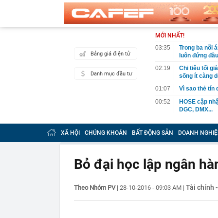
MỚI NHẤT!
03:35
Trong ba nỗi 
Bảng giá điện tử
luôn đứng đầ
02:19
Chi tiêu tối 
Danh mục đầu tư
sống ít càng d
01:07
Vì sao thẻ tín
00:52
HOSE cập nhật
DGC, DMX...
00:12
Tiền lớn bất n
phiếu Việt Na
XÃ HỘI
CHỨNG KHOÁN
BẤT ĐỘNG SẢN
DOANH NGHIỆ
00:05
Một doanh ngh
tỷ USD
Bỏ đại học lập ngân hà
00:04
Một yếu tố qu
23:40
Người đàn ông
sau bác sĩ hỏi
Tài chính 
Theo Nhóm PV
|
28-10-2016 - 09:03 AM
|
23:34
Nam ca sĩ rao
còn 400 tỷ
23:28
Trấn Thành cô