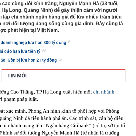
n cao cùng đôi kính trắng, Nguyễn Mạnh Hà (33 tuổi,
phẩm”
 Hạ Long, Quảng Ninh) dễ gây thiện cảm với người
pple giấu kín suốt 15 năm trên iPhone
an lập chi nhánh ngân hàng giả để lừa nhiều trăm triệu
àng nhiều gia đình không còn phơi quần áo ở ban công?
 nơi đối tượng đang sống cùng gia đình. Đây cũng là
 ngoài trời đang được dùng theo 1 cách rất khác
ợc phát hiện tại Việt Nam.
n thuộc có khả năng tích tụ kim loại nặng, người Việt
nguồn gốc trước khi sử dụng
 doanh nghiệp lừa hơn 800 tỷ đồng
ịch đi học trở lại của học sinh 34 tỉnh, thành phố sau kỳ
ả đáo hạn lừa tiền tỷ
Việt hầu như món nào cũng có hành lá?
Sài Gòn bị lừa hơn 21 tỷ đồng
g quà, 5 câu nói này đủ sức khiến mối quan hệ phụ
viên gắn bó khăng khít, con trẻ được hưởng lợi!
TIN MỚI
ích Crimea, phá hủy hệ thống phòng không 15 triệu USD
hường Cao Thắng, TP Hạ Long xuất hiện một
chi nhánh
m đốc Nhà hát Chèo Quân đội mua ô tô tặng sinh nhật
m 12 tuổi
vi phạm pháp luật.
 29A "dính" gần 100 lần phạt nguội do chạy quá tốc độ quy
háng 7/2026 vi phạm 21 lần
 sát xác minh, Phòng An ninh kinh tế phối hợp với Phòng
Quảng Ninh đã tiến hành phá án. Các trinh sát, cán bộ điều
ump bực bội vì lộ tin về kho đạn dược Mỹ
a chi nhánh mang tên “Ngân hàng Citibank” (có trụ sở tại tổ
 hình sự đối tượng Nguyễn Mạnh Hà (tự nhận là trưởng