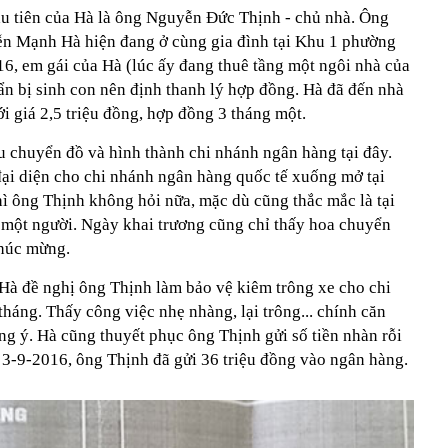
u tiên của Hà là ông Nguyễn Đức Thịnh - chủ nhà. Ông
ễn Mạnh Hà hiện đang ở cùng gia đình tại Khu 1 phường
, em gái của Hà (lúc ấy đang thuê tầng một ngôi nhà của
ẩn bị sinh con nên định thanh lý hợp đồng. Hà đã đến nhà
ới giá 2,5 triệu đồng, hợp đồng 3 tháng một.
u chuyển đồ và hình thành chi nhánh ngân hàng tại đây.
đại diện cho chi nhánh ngân hàng quốc tế xuống mở tại
ì ông Thịnh không hỏi nữa, mặc dù cũng thắc mắc là tại
 một người. Ngày khai trương cũng chỉ thấy hoa chuyển
húc mừng.
Hà đề nghị ông Thịnh làm bảo vệ kiêm trông xe cho chi
tháng. Thấy công việc nhẹ nhàng, lại trông... chính căn
g ý. Hà cũng thuyết phục ông Thịnh gửi số tiền nhàn rỗi
3-9-2016, ông Thịnh đã gửi 36 triệu đồng vào ngân hàng.