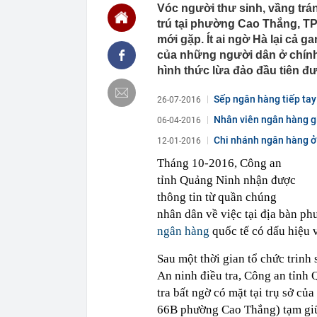
Vóc người thư sinh, vầng trá
chắn là siêu 
trú tại phường Cao Thắng, TP
23:14
Bí mật được A
mới gặp. Ít ai ngờ Hà lại cả g
22:56
Vì sao ngày c
của những người dân ở chính
Vài mét vuông
hình thức lừa đảo đầu tiên đư
22:48
5 LOẠI rau que
nên cẩn thận 
Sếp ngân hàng tiếp tay
26-07-2016
22:28
CHÍNH THỨC: L
nghỉ hè
Nhân viên ngân hàng gi
06-04-2016
22:25
Vì sao đồ ăn 
Chi nhánh ngân hàng ở 
12-01-2016
22:07
Không cần tặn
Tháng 10-2016, Công an
huynh - giáo 
tỉnh Quảng Ninh nhận được
22:03
Ukraine tập k
thông tin từ quần chúng
của Nga
nhân dân về việc tại địa bàn p
22:02
Nam NSND, Giá
vợ thiếu tá ké
ngân hàng
quốc tế có dấu hiệu 
21:51
Một ô tô biển
định: Riêng t
Sau một thời gian tổ chức trinh
An ninh điều tra, Công an tỉnh 
21:37
Tổng thống Tr
tra bất ngờ có mặt tại trụ sở củ
66B phường Cao Thắng) tạm giữ