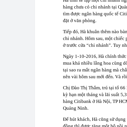
Hà tính sẽ lập một chi nhánh ng
hàng chưa có chi nhánh tại Quả
tìm được ngân hàng quốc tế Cit
đặt ở văn phòng.
Tiếp đó, Hà khuân thêm nào bàn 
chi nhánh. Hôm sau, một chiếc 
ở trước cửa “chi nhánh”. Tuy n
Ngày 1-10-2016, Hà chính thức 
mua khá nhiều lẵng hoa cùng dò
tại sao ra mắt ngân hàng mà chẳ
nên vài hôm sau mới đến. Và rồ
Chị Đào Thị Thắm, trú tại tổ 6
kỳ hạn một tháng và lãi suất 5
hàng Citibank ở Hà Nội, TP HC
Quảng Ninh.
Để hút khách, Hà cũng sử dụng m
đồng thì được tặng một bộ nồi nấ