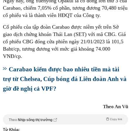
Ngày nay, ông Yuenyong Opakul là cổ đông lớn thứ 3 của
Carabao, chiếm 7,05% cổ phần, tương đương 70,480 triệu
cổ phiếu và là thành viên HĐQT của Công ty.
Cổ phiếu của tập đoàn Carabao được niêm yết trên Sở
giao dịch chứng khoán Thái Lan (SET) với mã CBG. Giá
cổ phiếu CBG đóng cửa phiên ngày 21/01/2023 là 101,5
Baht/cp, tương đương với mức giá khoảng 74.000
VNĐ/cp.
Carabao kiếm được bao nhiêu tiền mà tài
trợ từ Chelsea, Cúp bóng đá Liên đoàn Anh và
giờ đề nghị cả VPF?
Theo An Vũ
Copy link
Theo
Nhịp sống thị trường
Từ Khóa: