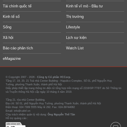
Tài chính quốc tế
Kinh tế vĩ mô - Đầu tư
Kinh tế số
Thị trường
Sống
Lifestyle
Xã hội
Lịch sự kiện
Báo cáo phân tích
Watch List
eMagazine
© Copyright 2007 - 2026 -
Công ty Cổ phần VCCorp.
Tầng 17, 19, 20, 21 Toà nhà Center Building - Hapulico Complex, Số 01, phố Nguyễn Huy
Tưởng, phường Thanh Xuân, thành phố Hà Nội
Giấy phép thiết lập trang thông tin điện tử tổng hợp trên mạng số 2216/GP-TTĐT do Sở Thông tin
và Truyền thông Hà Nội cấp ngày 10 tháng 4 năm 2019.
Tầng 21, tòa nhà Center Building.
Địa chỉ: Số 01, phố Nguyễn Huy Tưởng, phường Thanh Xuân, thành phố Hà Nội
Điện thoại: 024 7309 5555 Máy lẻ 292. Fax: 024-39744082
Email: info@cafef.vn
Chịu trách nhiệm quản lý nội dung:
Ông Nguyễn Thế Tân
Hỗ trợ quảng cáo :