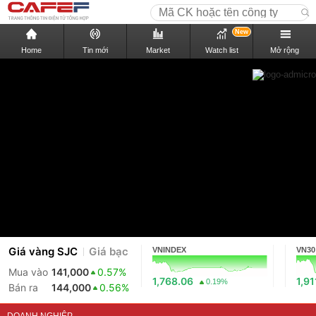
New
Home
Tin mới
Market
Watch list
Mở rộng
Giá vàng SJC
Giá bạc
VNINDEX
VN30
Mua vào
141,000
0.57%
1,768.06
1,91
0.19%
Bán ra
144,000
0.56%