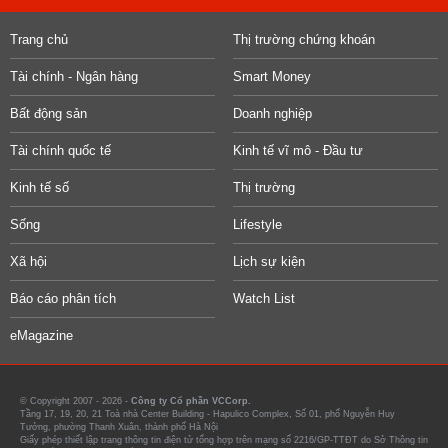
Trang chủ
Thị trường chứng khoán
Tài chính - Ngân hàng
Smart Money
Bất động sản
Doanh nghiệp
Tài chính quốc tế
Kinh tế vĩ mô - Đầu tư
Kinh tế số
Thị trường
Sống
Lifestyle
Xã hội
Lịch sự kiện
Báo cáo phân tích
Watch List
eMagazine
© Copyright 2007 - 2026 -
Công ty Cổ phần VCCorp.
Tầng 17, 19, 20, 21 Toà nhà Center Building - Hapulico Complex, Số 01, phố Nguyễn Huy
Tưởng, phường Thanh Xuân, thành phố Hà Nội
Giấy phép thiết lập trang thông tin điện tử tổng hợp trên mạng số 2216/GP-TTĐT do Sở Thông tin