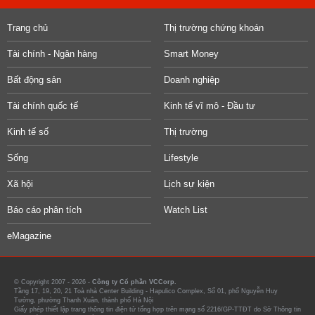
Trang chủ
Thị trường chứng khoán
Tài chính - Ngân hàng
Smart Money
Bất động sản
Doanh nghiệp
Tài chính quốc tế
Kinh tế vĩ mô - Đầu tư
Kinh tế số
Thị trường
Sống
Lifestyle
Xã hội
Lịch sự kiện
Báo cáo phân tích
Watch List
eMagazine
© Copyright 2007 - 2026 -
Công ty Cổ phần VCCorp.
Tầng 17, 19, 20, 21 Toà nhà Center Building - Hapulico Complex, Số 01, phố Nguyễn Huy
Tưởng, phường Thanh Xuân, thành phố Hà Nội
Giấy phép thiết lập trang thông tin điện tử tổng hợp trên mạng số 2216/GP-TTĐT do Sở Thông tin