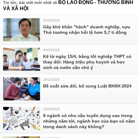
BỘ LAO ĐỘNG - THƯƠNG BINH
Tin tức, bài viết mới nhất về
VÀ XÃ HỘI
01/04/2026
Gây khó khăn "hành" doanh nghiệp, cựu
Thứ trưởng nhận hối lộ hơn 5,7 tỉ đồng
04/03/2026
Kể từ ngày 15/4, bằng tốt nghiệp THPT có
thay đổi: Hàng triệu phụ huynh và học
sinh cả nước cần chú ý
20/11/2025
Đề xuất sửa đổi, bổ sung Luật BHXH 2024
23/08/2025
8 ngành có nhu cầu tuyển dụng cao trong
những năm tới, ngành học của bạn có nằm
trong danh sách này không?