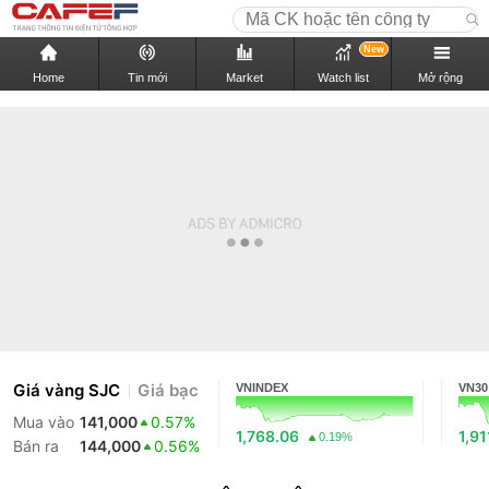
New
Home
Tin mới
Market
Watch list
Mở rộng
Giá vàng SJC
Giá bạc
VNINDEX
VN30
Mua vào
141,000
0.57%
1,768.06
1,91
0.19%
Bán ra
144,000
0.56%