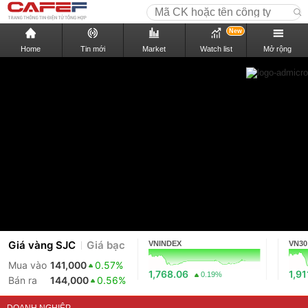
New
Home
Tin mới
Market
Watch list
Mở rộng
Giá vàng SJC
Giá bạc
VNINDEX
VN30
Mua vào
141,000
0.57%
1,768.06
1,91
0.19%
Bán ra
144,000
0.56%