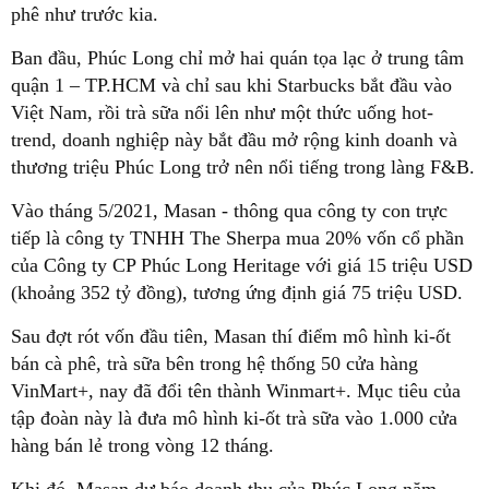
phê như trước kia.
Ban đầu, Phúc Long chỉ mở hai quán tọa lạc ở trung tâm
quận 1 – TP.HCM và chỉ sau khi Starbucks bắt đầu vào
Việt Nam, rồi trà sữa nổi lên như một thức uống hot-
trend, doanh nghiệp này bắt đầu mở rộng kinh doanh và
thương triệu Phúc Long trở nên nổi tiếng trong làng F&B.
Vào tháng 5/2021, Masan - thông qua công ty con trực
tiếp là công ty TNHH The Sherpa mua 20% vốn cổ phần
của Công ty CP Phúc Long Heritage với giá 15 triệu USD
(khoảng 352 tỷ đồng), tương ứng định giá 75 triệu USD.
Sau đợt rót vốn đầu tiên, Masan thí điểm mô hình ki-ốt
bán cà phê, trà sữa bên trong hệ thống 50 cửa hàng
VinMart+, nay đã đổi tên thành Winmart+. Mục tiêu của
tập đoàn này là đưa mô hình ki-ốt trà sữa vào 1.000 cửa
hàng bán lẻ trong vòng 12 tháng.
Khi đó, Masan dự báo doanh thu của Phúc Long năm