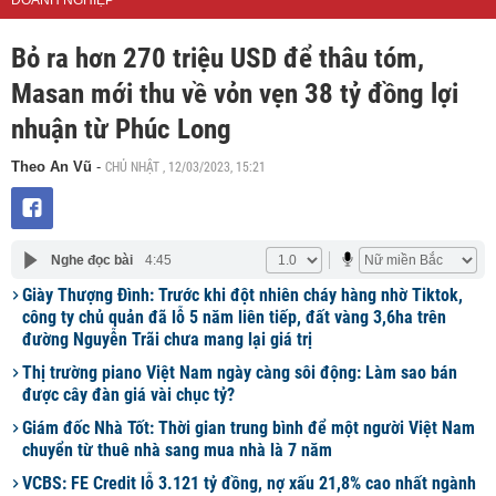
DOANH NGHIỆP
Bỏ ra hơn 270 triệu USD để thâu tóm,
Masan mới thu về vỏn vẹn 38 tỷ đồng lợi
nhuận từ Phúc Long
CHỦ NHẬT , 12/03/2023, 15:21
Theo An Vũ
-
Nghe đọc bài
4:45
Giày Thượng Đình: Trước khi đột nhiên cháy hàng nhờ Tiktok,
công ty chủ quản đã lỗ 5 năm liên tiếp, đất vàng 3,6ha trên
đường Nguyễn Trãi chưa mang lại giá trị
Thị trường piano Việt Nam ngày càng sôi động: Làm sao bán
được cây đàn giá vài chục tỷ?
Giám đốc Nhà Tốt: Thời gian trung bình để một người Việt Nam
chuyển từ thuê nhà sang mua nhà là 7 năm
VCBS: FE Credit lỗ 3.121 tỷ đồng, nợ xấu 21,8% cao nhất ngành