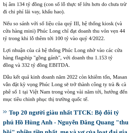
bị âm 134 tỷ đồng (con số lỗ thực tế lớn hơn do chưa trừ
đi chi phí lãi vay, khấu hao).
Nếu so sánh với số liệu của quý III, hệ thống kiosk (và
cửa hàng mini) Phúc Long chỉ đạt doanh thu vỏn vẹn 44
tỷ trong khi lỗ thêm tới 100 tỷ vào quý 4/2022.
Lợi nhuận của cả hệ thống Phúc Long nhờ vào các cửa
hàng flagship "gồng gánh", với doanh thu 1.153 tỷ
đồng và 332 tỷ đồng EBITDA.
Dẫu kết quả kinh doanh năm 2022 còn khiêm tốn, Masan
vẫn đặt kỳ vọng Phúc Long sẽ trở thành công ty trà & cà
phê số 1 tại Việt Nam trong vòng vài năm tới, hướng đến
mục tiêu chinh phục thị trường quốc tế.
Top 20 người giàu nhất TTCK: Bộ đôi tỷ
phú Hồ Hùng Anh - Nguyễn Đăng Quang "thu
hồi" nhiều tiền nhất, mẹ và vợ của loạt đại gia