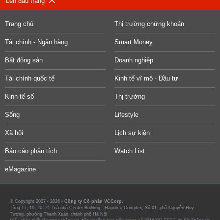
Lên đầu trang
Trang chủ
Thị trường chứng khoán
Tài chính - Ngân hàng
Smart Money
Bất động sản
Doanh nghiệp
Tài chính quốc tế
Kinh tế vĩ mô - Đầu tư
Kinh tế số
Thị trường
Sống
Lifestyle
Xã hội
Lịch sự kiện
Báo cáo phân tích
Watch List
eMagazine
© Copyright 2007 - 2026 -
Công ty Cổ phần VCCorp.
Tầng 17, 19, 20, 21 Toà nhà Center Building - Hapulico Complex, Số 01, phố Nguyễn Huy
Tưởng, phường Thanh Xuân, thành phố Hà Nội