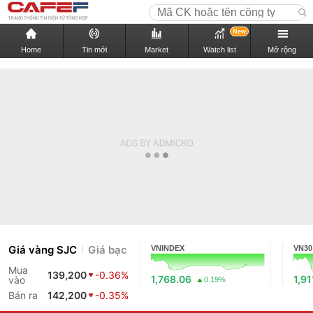
New
Home
Tin mới
Market
Watch list
Mở rộng
Giá vàng SJC
Giá bạc
VNINDEX
VN30
Mua
139,200
-0.36%
1,768.06
1,91
vào
0.19%
Bán ra
142,200
-0.35%