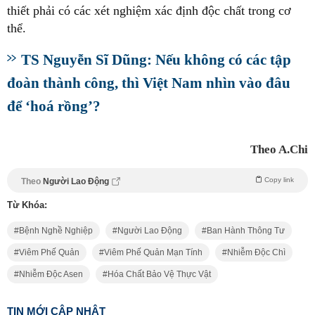
thiết phải có các xét nghiệm xác định độc chất trong cơ
thể.
TS Nguyễn Sĩ Dũng: Nếu không có các tập
đoàn thành công, thì Việt Nam nhìn vào đâu
để ‘hoá rồng’?
Theo A.Chi
Copy link
Theo
Người Lao Động
Từ Khóa:
Bệnh Nghề Nghiệp
Người Lao Động
Ban Hành Thông Tư
Viêm Phế Quản
Viêm Phế Quản Mạn Tính
Nhiễm Độc Chì
Nhiễm Độc Asen
Hóa Chất Bảo Vệ Thực Vật
TIN MỚI CẬP NHẬT