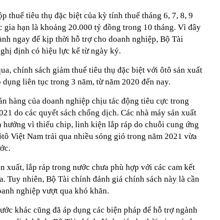
thuế tiêu thụ đặc biệt của kỳ tính thuế tháng 6, 7, 8, 9
c gia hạn là khoảng 20.000 tỷ đồng trong 10 tháng. Vì đây
ành ngay để kịp thời hỗ trợ cho doanh nghiệp, Bộ Tài
hị định có hiệu lực kể từ ngày ký.
a, chính sách giảm thuế tiêu thụ đặc biệt với ôtô sản xuất
 dụng liên tục trong 3 năm, từ năm 2020 đến nay.
án hàng của doanh nghiệp chịu tác động tiêu cực trong
2021 do các quyết sách chống dịch. Các nhà máy sản xuất
 hưởng vì thiếu chip, linh kiện lắp ráp do chuỗi cung ứng
 ôtô Việt Nam trải qua nhiều sóng gió trong năm 2021 vừa
ớc.
ản xuất, lắp ráp trong nước chưa phù hợp với các cam kết
. Tuy nhiên, Bộ Tài chính đánh giá chính sách này là cần
doanh nghiệp vượt qua khó khăn.
ước khác cũng đã áp dụng các biện pháp để hỗ trợ ngành