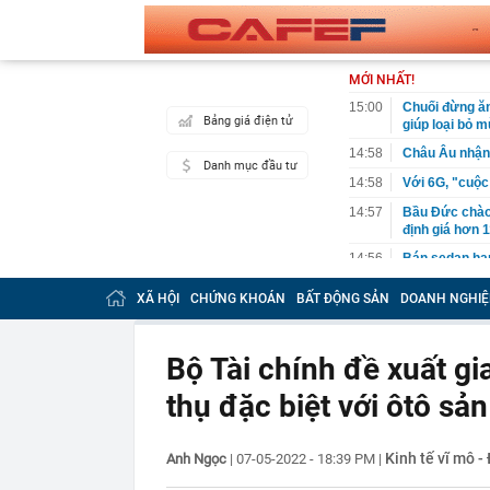
MỚI NHẤT!
15:00
Chuối đừng ăn
Bảng giá điện tử
giúp loại bỏ m
14:58
Châu Âu nhận 
Danh mục đầu tư
14:58
Với 6G, "cuộc
14:57
Bầu Đức chào 
định giá hơn 
14:56
Bán sedan hạn
rộng, chở gia
XÃ HỘI
CHỨNG KHOÁN
BẤT ĐỘNG SẢN
DOANH NGHIỆ
14:56
Phó Thủ tướng
liên kết Nhà 
14:54
CEO một công
Bộ Tài chính đề xuất gi
14:47
Lệnh tạm giữ
thụ đặc biệt với ôtô sả
14:46
Các siêu dự á
trọng điểm tr
14:46
Tin không vui
Kinh tế vĩ mô -
Anh Ngọc
|
07-05-2022 - 18:39 PM
|
14:44
Người phụ nữ 