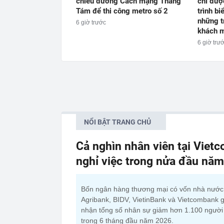
chiều đường Cách mạng Tháng
chỉ đượ
Tám để thi công metro số 2
trình b
những t
6 giờ trước
khách m
6 giờ trư
NỔI BẬT TRANG CHỦ
Cả nghìn nhân viên tại Viet
nghỉ việc trong nửa đầu nă
Bốn ngân hàng thương mại có vốn nhà nướ
Agribank, BIDV, VietinBank và Vietcombank g
nhận tổng số nhân sự giảm hơn 1.100 người
trong 6 tháng đầu năm 2026.