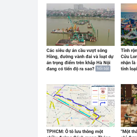
Các siêu dự án cầu vượt sông
Tỉnh rộ
Hồng, đường vành đai và loạt dự
Cửu Lon
án trọng điểm trên khắp Hà Nội
nhận là
đang có tiến độ ra sao?
tỉnh loại
Nổi bật
TPHCM: Ô tô lưu thông một
"Một th