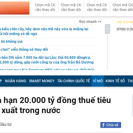
Chọn mã CK
Chọn mã CK
Chọn mã CK
Chọn mã CK
cần theo dõi
cần theo dõi
cần theo dõi
cần theo dõi
Đọc nhanh >>
 kiểu chín cây, hãy đem nấu thế này vừa lạ miệng lại
ùi hôi miệng và dễ ngủ
tin không vui
 chơi" viễn thông sẽ thay đổi
bán DN nắm 7.000 ha đất tại Lào: Giá 60.600 đồng/cp,
11.000 tỷ đồng, gấp rưỡi công ty của ông Trần Bá Dương
g sang mua Kia Sportage HEV, chủ xe chia sẻ: ‘Nội thất
 đình 300-500km/ngày vẫn thoải mái, đi phố như xe điện’
P
NGÂN HÀNG
SMART MONEY
TÀI CHÍNH QUỐC TẾ
VĨ MÔ
KINH TẾ SỐ
TH
 Hồ Quốc Dũng đề nghị CMC tiếp tục phát huy mô hình
nước – nhà trường – doanh nghiệp
 ty chứng khoán vừa từ nhiệm
a hạn 20.000 tỷ đồng thuế tiêu
 khẩn cấp Nguyễn Thị Hoa SN 1965
n xuất trong nước
n cầu vượt sông Hồng, đường vành đai và loạt dự án
ên khắp Hà Nội đang có tiến độ ra sao?
 cho người đợi mua iPhone 18 Pro
 Đầu tư
Chia sẻ
54 tuổi qua đời vì ung thư tuyến tụy dù chưa bao giờ ăn