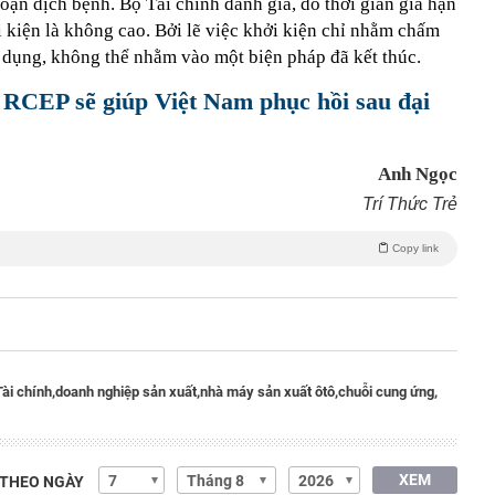
đoạn dịch bệnh. Bộ Tài chính đánh giá, do thời gian gia hạn
 kiện là không cao. Bởi lẽ việc khởi kiện chỉ nhằm chấm
 dụng, không thể nhằm vào một biện pháp đã kết thúc.
 RCEP sẽ giúp Việt Nam phục hồi sau đại
Anh Ngọc
Trí Thức Trẻ
Copy link
ài chính,
doanh nghiệp sản xuất,
nhà máy sản xuất ôtô,
chuỗi cung ứng,
XEM
 THEO NGÀY