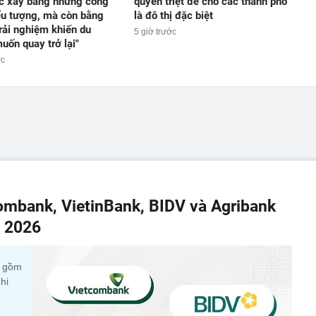
c xây bằng những công
quyền triệt để cho các thành phố
iểu tượng, mà còn bằng
là đô thị đặc biệt
rải nghiệm khiến du
5 giờ trước
uốn quay trở lại"
ớc
combank, VietinBank, BIDV và Agribank
m 2026
c gồm
hi