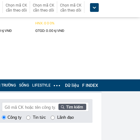
Chọn mã CK
Chọn mã CK
Chọn mã CK
cần theo dõi
cần theo dõi
cần theo dõi
Dữ liệu
F INDEX
Ị TRƯỜNG
SỐNG
LIFESTYLE
Công ty
Tin tức
Lãnh đạo