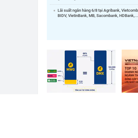
Lãi suất ngân hàng 6/8 tại Agribank, Vietcom
BIDV, VietinBank, MB, Sacombank, HDBank,..
Nắm trong tay Điện Máy Xanh,
Công bố
Bách Hóa Xanh, An Khang, vốn
vật liệ
hóa MWG chỉ ngang DMX
lớn nhấ
đâu?