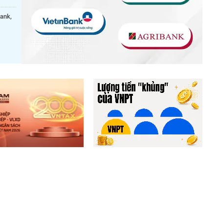
bank,
.
 10 doanh nghiệp thép –
VNPT nắm giữ lượng tiền hơn
u xây dựng nộp ngân sách
62.000 tỷ đồng, lớn hơn cả
t: 19.000 tỷ đồng đến từ
Vinhomes, Viettel Global