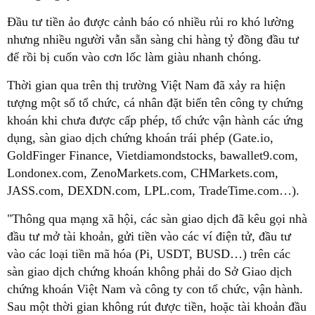
Đầu tư tiền ảo được cảnh báo có nhiều rủi ro khó lường
nhưng nhiều người vẫn sẵn sàng chi hàng tỷ đồng đầu tư
để rồi bị cuốn vào cơn lốc làm giàu nhanh chóng.
Thời gian qua trên thị trường Việt Nam đã xảy ra hiện
tượng một số tổ chức, cá nhân đặt biển tên công ty chứng
khoán khi chưa được cấp phép, tổ chức vận hành các ứng
dụng, sàn giao dịch chứng khoán trái phép (Gate.io,
GoldFinger Finance, Vietdiamondstocks, bawallet9.com,
Londonex.com, ZenoMarkets.com, CHMarkets.com,
JASS.com, DEXDN.com, LPL.com, TradeTime.com…).
"Thông qua mạng xã hội, các sàn giao dịch đã kêu gọi nhà
đầu tư mở tài khoản, gửi tiền vào các ví điện tử, đầu tư
vào các loại tiền mã hóa (Pi, USDT, BUSD…) trên các
sàn giao dịch chứng khoán không phải do Sở Giao dịch
chứng khoán Việt Nam và công ty con tổ chức, vận hành.
Sau một thời gian không rút được tiền, hoặc tài khoản đầu