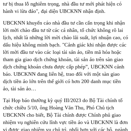
tư bị thua lỗ nghiêm trọng, nhà đầu tư mới phát hiện có
hành vi lừa đảo", đại diện UBCKNN nhận định.
UBCKNN khuyến cáo nhà đầu tư cần cẩn trọng khi nhận
lời mời chào đầu tư từ các cá nhân, tổ chức không rõ lai
lịch, nhất là những lời mời chào lãi suất, lợi nhuận cao, có
dấu hiệu không minh bạch. "Cảnh giác khi nhận được các
lời mời đầu tư vào các loại tài sản ảo, tiền mã hóa hoặc
tham gia giao dịch chứng khoán, tài sản ảo trên sàn giao
dịch chứng khoán chưa được cấp phép”, UBCKNN cảnh
báo. UBCKNN đang liên hệ, trao đổi với một sàn giao
dịch tiền ảo lớn trên thế giới có hơn 200 danh mục tiền
ảo, tài sản ảo…
Tại Họp báo thường kỳ quý III/2023 do Bộ Tài chính tổ
chức chiều 5/10, ông Hoàng Văn Thu, Phó Chủ tịch
UBCKNN cho biết, Bộ Tài chính được Chính phủ giao
nhiệm vụ nghiên cứu lĩnh vực tiền ảo và UBCKNN là đơn
vị được giao nhiệm vụ chủ trì, phối hợp với các bộ, ngành