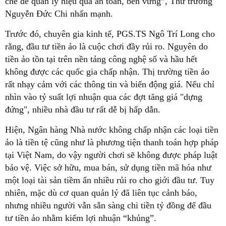
chẽ để quản lý hiệu quả an toàn, bền vững”, Thứ trưởng
Nguyễn Đức Chi nhấn mạnh.
Trước đó, chuyên gia kinh tế, PGS.TS Ngô Trí Long cho
rằng, đầu tư tiền ảo là cuộc chơi đầy rủi ro. Nguyên do
tiền ảo tồn tại trên nền tảng công nghệ số và hầu hết
không được các quốc gia chấp nhận. Thị trường tiền ảo
rất nhạy cảm với các thông tin và biến động giá. Nếu chỉ
nhìn vào tỷ suất lợi nhuận qua các đợt tăng giá "dựng
đứng", nhiều nhà đầu tư rất dễ bị hấp dẫn.
Hiện, Ngân hàng Nhà nước không chấp nhận các loại tiền
ảo là tiền tệ cũng như là phương tiện thanh toán hợp pháp
tại Việt Nam, do vậy người chơi sẽ không được pháp luật
bảo vệ. Việc sở hữu, mua bán, sử dụng tiền mã hóa như
một loại tài sản tiềm ẩn nhiều rủi ro cho giới đầu tư. Tuy
nhiên, mặc dù cơ quan quản lý đã liên tục cảnh báo,
nhưng nhiều người vẫn sẵn sàng chi tiền tỷ đồng để đầu
tư tiền ảo nhằm kiếm lợi nhuận “khủng”.