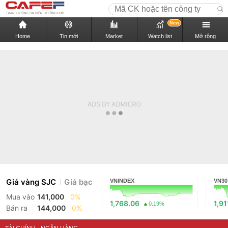
New
Home
Tin mới
Market
Watch list
Mở rộng
Giá vàng SJC
Giá bạc
VNINDEX
VN30
Mua vào
141,000
0%
1,768.06
1,91
0.19%
Bán ra
144,000
0%