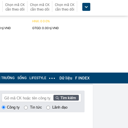
Chọn mã CK
Chọn mã CK
Chọn mã CK
cần theo dõi
cần theo dõi
cần theo dõi
Dữ liệu
F INDEX
Ị TRƯỜNG
SỐNG
LIFESTYLE
Công ty
Tin tức
Lãnh đạo