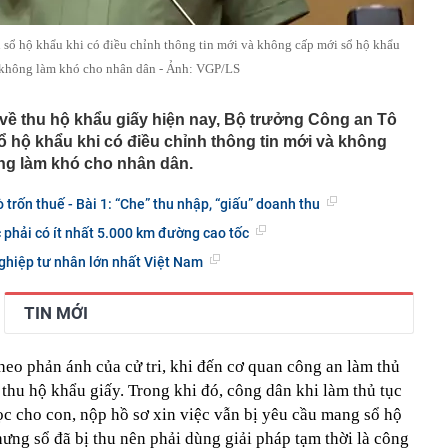
sổ hộ khẩu khi có điều chỉnh thông tin mới và không cấp mới sổ hộ khẩu
 không làm khó cho nhân dân - Ảnh: VGP/LS
ểu về thu hộ khẩu giấy hiện nay, Bộ trưởng Công an Tô
ổ hộ khẩu khi có điều chỉnh thông tin mới và không
ng làm khó cho nhân dân.
ò trốn thuế - Bài 1: “Che” thu nhập, “giấu” doanh thu
phải có ít nhất 5.000 km đường cao tốc
ghiệp tư nhân lớn nhất Việt Nam
TIN MỚI
heo phản ánh của cử tri, khi đến cơ quan công an làm thủ
 thu hộ khẩu giấy. Trong khi đó, công dân khi làm thủ tục
c cho con, nộp hồ sơ xin việc vẫn bị yêu cầu mang sổ hộ
ưng sổ đã bị thu nên phải dùng giải pháp tạm thời là công