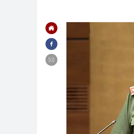
00:01
VNPT nắm giữ 
Viettel Global
00:01
Nắm trong ta
MWG chỉ nga
00:01
Khám xét ngôi
5 thỏi vàng gi
23:28
4 dấu hiệu nh
23:12
Quốc gia có l
vượt Hàn Quốc
23:01
Người bán trá
nghề lại kiểm 
23:00
Tiếp viên tàu
sao nhiều hơn
22:34
Cụ bà 70 tuổi
biết bí quyết
22:34
Ngôi nhà chứ
22:31
Giá vàng vượt
22:30
Một doanh ngh
22:08
Lời khuyên ch