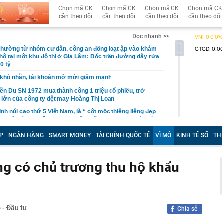
Chọn mã CK
Chọn mã CK
Chọn mã CK
Chọn mã CK
cần theo dõi
cần theo dõi
cần theo dõi
cần theo dõi
Đọc nhanh >>
 thường từ nhóm cư dân, công an đồng loạt ập vào khám
 hộ tại một khu đô thị ở Gia Lâm: Bóc trần đường dây rửa
0 tỷ
khó nhằn, tài khoản mở mới giảm mạnh
ễn Du SN 1972 mua thành công 1 triệu cổ phiếu, trở
 lớn của công ty dệt may Hoàng Thị Loan
đỉnh núi cao thứ 5 Việt Nam, là “ cột mốc thiêng liêng đẹp
ng” ở độ cao trên 3.000m, điểm đến "trong mơ" của dân
P
NGÂN HÀNG
SMART MONEY
TÀI CHÍNH QUỐC TẾ
VĨ MÔ
KINH TẾ SỐ
TH
 hệ thống y khoa tư nhân sở hữu 14 bệnh viện, 2.900
vừa được vinh danh "Hệ thống Y khoa tốt nhất Việt Nam
g có chủ trương thu hộ khẩu
hoán bị HoSE cắt margin trong tháng 8
iệp Việt thu hơn 1 tỷ USD ở nước ngoài trong nửa đầu
i nhuận tăng hơn 120%
Vietcap dự phóng VN-Index có thể chạm mốc 1.885 điểm
 - Đầu tư
Chia sẻ
áng 8