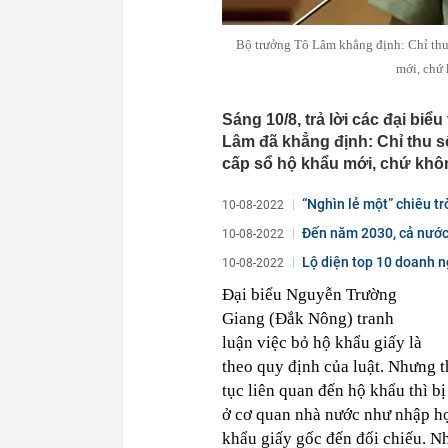
Bộ trưởng Tô Lâm khẳng định: Chỉ thu 
mới, chứ
Sáng 10/8, trả lời các đại bi
Lâm đã khẳng định: Chỉ thu s
cấp sổ hộ khẩu mới, chứ khô
“Nghìn lẻ một” chiêu tr
10-08-2022
Đến năm 2030, cả nước 
10-08-2022
Lộ diện top 10 doanh n
10-08-2022
Đại biểu Nguyễn Trường
Giang (Đắk Nông) tranh
luận việc bỏ hộ khẩu giấy là
theo quy định của luật. Nhưng t
tục liên quan đến hộ khẩu thì bị
ở cơ quan nhà nước như nhập họ
khẩu giấy gốc đến đối chiếu. Nh