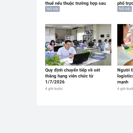
thuế nếu thuộc trường hợp sau
phố trự
Nổi bật
Nổi bật
Quy định chuyển tiếp về xét
Người t
thăng hạng viên chức từ
logistic
1/7/2026
mạnh
4 giờ trước
4 giờ trư