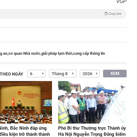
VGP
Copy link
g an,
cơ quan Nhà nước,
giải pháp tạm thời,
cung cấp thông tin
XEM
 THEO NGÀY
inh, Bắc Ninh đáp ứng
Phó Bí thư Thường trực Thành ủy
điều kiện trở thành thành
Hà Nội Nguyễn Trọng Đông kiểm