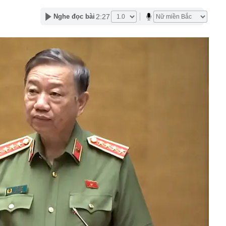
lượng tiền hơn 62.000 tỷ đồng, lớn hơn cả Vinhomes,
2:27
Nghe đọc bài
y Điện Máy Xanh, Bách Hóa Xanh, An Khang, vốn hóa
ng DMX
 nhà cổ, phát hiện 'kho báu' gồm 1.000 đồng tiền vàng và
ấu trong nhiều ngăn bí mật - giá trị hơn 18 tỷ đồng
ận biết ngôi nhà có phong thuỷ không thuận lợi
ượng khách đến Việt Nam đông nhất 7 tháng đầu năm,
 và Nga, gấp gần 6 lần Ấn Độ
i cây tiết lộ: Khách thường chọn quả to, người trong
tra 5 chi tiết này trước
 cao tốc quỳ gối 1h an ủi khách: 7 năm sau ở khách sạn 5
 ở nhà, bay hạng thương gia
 có xương trẻ khỏe như phụ nữ 30, bác sĩ kinh ngạc khi
a đựng tâm huyết của NSND Tự Long
 4.300 USD/ounce, chuyên gia dự báo đỉnh mới
iệp dầu khí đem hơn 42.200 tỷ đồng gửi ngân hàng
o những người không rút điện ấm siêu tốc trước khi ngủ