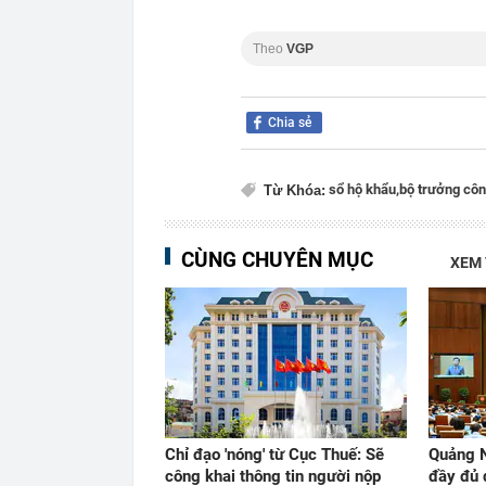
Theo
VGP
Chia sẻ
sổ hộ khẩu,
bộ trưởng côn
Từ Khóa:
CÙNG CHUYÊN MỤC
XEM
Chỉ đạo 'nóng' từ Cục Thuế: Sẽ
Quảng N
công khai thông tin người nộp
đầy đủ 