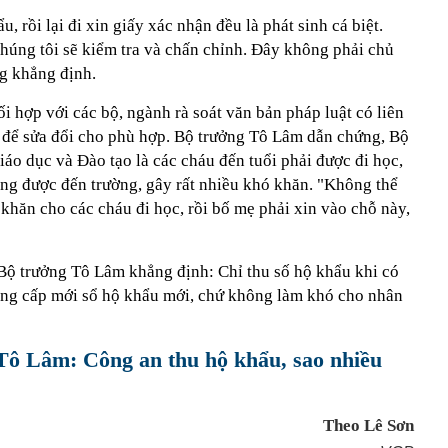
, rồi lại đi xin giấy xác nhận đều là phát sinh cá biệt.
 chúng tôi sẽ kiểm tra và chấn chỉnh. Đây không phải chủ
g khẳng định.
ối hợp với các bộ, ngành rà soát văn bản pháp luật có liên
ú để sửa đổi cho phù hợp. Bộ trưởng Tô Lâm dẫn chứng, Bộ
áo dục và Đào tạo là các cháu đến tuổi phải được đi học,
ng được đến trường, gây rất nhiều khó khăn. "Không thể
khăn cho các cháu đi học, rồi bố mẹ phải xin vào chỗ này,
, Bộ trưởng Tô Lâm khẳng định: Chỉ thu số hộ khẩu khi có
ông cấp mới sổ hộ khẩu mới, chứ không làm khó cho nhân
Tô Lâm: Công an thu hộ khẩu, sao nhiều
Theo Lê Sơn