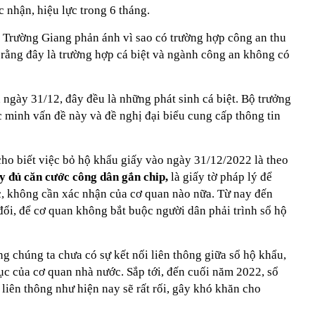
 nhận, hiệu lực trong 6 tháng.
 Trường Giang phản ánh vì sao có trường hợp công an thu
rằng đây là trường hợp cá biệt và ngành công an không có
n ngày 31/12, đây đều là những phát sinh cá biệt. Bộ trưởng
c minh vấn đề này và đề nghị đại biểu cung cấp thông tin
o biết việc bỏ hộ khẩu giấy vào ngày 31/12/2022 là theo
y đủ căn cước công dân gắn chip,
là giấy tờ pháp lý để
ục, không cần xác nhận của cơ quan nào nữa. Từ nay đến
đổi, để cơ quan không bắt buộc người dân phải trình sổ hộ
ng chúng ta chưa có sự kết nối liên thông giữa sổ hộ khẩu,
ục của cơ quan nhà nước. Sắp tới, đến cuối năm 2022, sổ
liên thông như hiện nay sẽ rất rối, gây khó khăn cho