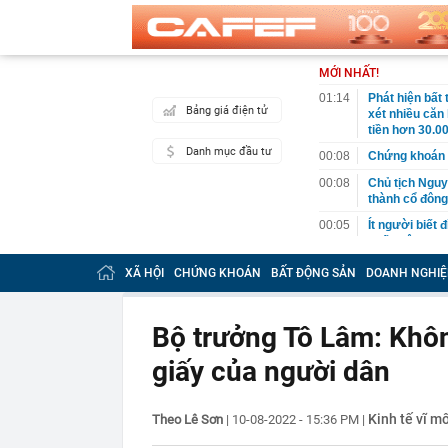
MỚI NHẤT!
01:14
Phát hiện bất
Bảng giá điện tử
xét nhiều căn
tiền hơn 30.00
Danh mục đầu tư
00:08
Chứng khoán 
00:08
Chủ tịch Nguy
thành cổ đông
00:05
Ít người biết 
nhất biên cươ
trekking
XÃ HỘI
CHỨNG KHOÁN
BẤT ĐỘNG SẢN
DOANH NGHIỆ
00:05
Việt Nam có 1
giường bệnh, 
2026"
Bộ trưởng Tô Lâm: Khôn
00:05
56 mã chứng k
giấy của người dân
00:03
Một doanh ngh
năm 2026, lợ
00:03
Chứng khoán 
Kinh tế vĩ mô
Theo Lê Sơn
|
10-08-2022 - 15:36 PM
|
ngay trong th