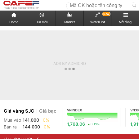
New
Home
Tin mới
Market
Watch list
Mở rộng
Giá vàng SJC
Giá bạc
VNINDEX
VN30
Mua vào
141,000
0%
1,768.06
1,91
0.19%
Bán ra
144,000
0%