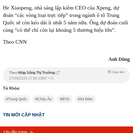
He Xiaopeng, nhà sáng lập kiêm CEO của Xpeng, dự
đoán “các vòng loại trực tiếp” trong ngành ô tô Trung
Quốc sẽ còn kéo dài ít nhất 5 năm nữa. Ông dự đoán cuối
cùng “có thể chỉ còn lại khoảng 5 thương hiệu lớn”.
Theo CNN
Anh Dũng
Copy link
Theo
Nhịp Sống Thị Trường
27/09/2025 17:00 (GMT +7)
Từ Khóa:
Trung Quốc
Châu Âu
BYD
Xe Điện
TIN MỚI CẬP NHẬT
Lên đầu trang