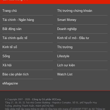
Trang chủ
Thị trường chứng khoán
Tài chính - Ngân hàng
Smart Money
Bất động sản
Doanh nghiệp
Tài chính quốc tế
Kinh tế vĩ mô - Đầu tư
Kinh tế số
Thị trường
Sống
Lifestyle
Xã hội
Lịch sự kiện
Báo cáo phân tích
Watch List
eMagazine
© Copyright 2007 - 2026 -
Công ty Cổ phần VCCorp.
Tầng 17, 19, 20, 21 Toà nhà Center Building - Hapulico Complex, Số 01, phố Nguyễn Huy
Tưởng, phường Thanh Xuân, thành phố Hà Nội
Giấy phép thiết lập trang thông tin điện tử tổng hợp trên mạng số 2216/GP-TTĐT do Sở Thông tin