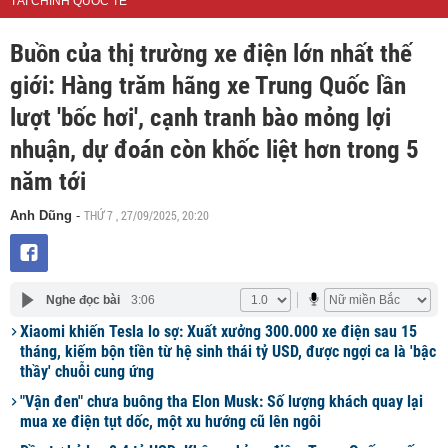
TÀI CHÍNH QUỐC TẾ
Buồn của thị trường xe điện lớn nhất thế
giới: Hàng trăm hãng xe Trung Quốc lần
lượt 'bốc hơi', cạnh tranh bào mỏng lợi
nhuận, dự đoán còn khốc liệt hơn trong 5
năm tới
THỨ 7 , 27/09/2025, 20:20
Anh Dũng
-
Nghe đọc bài
3:06
Xiaomi khiến Tesla lo sợ: Xuất xưởng 300.000 xe điện sau 15
tháng, kiếm bộn tiền từ hệ sinh thái tỷ USD, được ngợi ca là 'bậc
thầy' chuỗi cung ứng
"Vận đen" chưa buông tha Elon Musk: Số lượng khách quay lại
mua xe điện tụt dốc, một xu hướng cũ lên ngôi