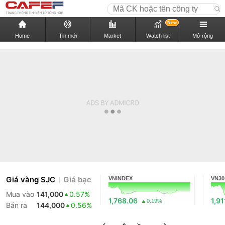
New
Home
Tin mới
Market
Watch list
Mở rộng
Giá vàng SJC
Giá bạc
VNINDEX
VN30
Mua vào
141,000
0.57%
1,768.06
1,91
0.19%
Bán ra
144,000
0.56%