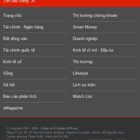
Lên đầu trang
Trang chủ
Thị trường chứng khoán
Tài chính - Ngân hàng
Smart Money
Bất động sản
Doanh nghiệp
Tài chính quốc tế
Kinh tế vĩ mô - Đầu tư
Kinh tế số
Thị trường
Sống
Lifestyle
Xã hội
Lịch sự kiện
Báo cáo phân tích
Watch List
eMagazine
© Copyright 2007 - 2026 -
Công ty Cổ phần VCCorp.
Tầng 17, 19, 20, 21 Toà nhà Center Building - Hapulico Complex, Số 01, phố Nguyễn Huy
Tưởng, phường Thanh Xuân, thành phố Hà Nội