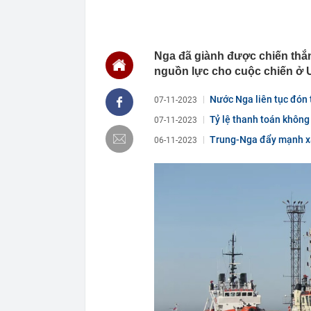
17:24
Thức uống "cà
nhiều người t
17:15
TTCP chuyển B
Nga đã giành được chiến thắn
2.084 tỷ đồng
nguồn lực cho cuộc chiến ở U
17:15
Transimex sắp
17:11
3 thói quen đ
Nước Nga liên tục đón t
07-11-2023
17:10
Ái nữ nhà tỷ 
Tỷ lệ thanh toán không
07-11-2023
USD của Việt
Trung-Nga đẩy mạnh xâ
06-11-2023
17:07
Vì sao phải đ
17:04
Nữ ca sĩ đình
17:00
Fed khó tăng l
16:52
1 trường đại 
chạm ngưỡng
16:46
Lãi suất ngân
lãi suất cao n