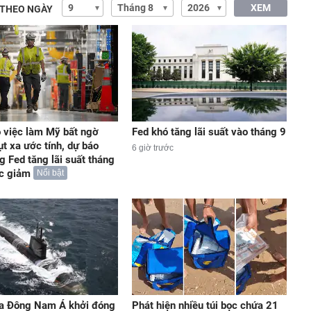
XEM
 THEO NGÀY
 việc làm Mỹ bất ngờ
Fed khó tăng lãi suất vào tháng 9
ụt xa ước tính, dự báo
6 giờ trước
g Fed tăng lãi suất tháng
ức giảm
Nổi bật
a Đông Nam Á khởi đóng
Phát hiện nhiều túi bọc chứa 21