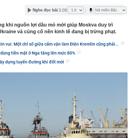
 phê trà xanh" đang phủ sóng mạng xã hội Nhật: Vì sao
3:09
Nghe đọc bài
in rằng nó giúp kiểm soát cân nặng?
ộ Công an thông tin 7 cá nhân giao dịch vàng khoảng
g khi nguồn lợi dầu mỏ mới giúp Moskva duy trì
kraine và củng cố nền kinh tế đang bị trừng phạt.
 trả cổ tức bằng cổ phiếu tỷ lệ 7%
un nước uống cần bỏ ngay
in vui: Một chỉ số giữa cấm vận làm Điện Kremlin cũng phải...
phú Phạm Nhật Vượng tham gia vào nền "kinh tế bạc" tỷ
 dùng tiền mặt ở Nga tăng lên mức 80%
 Nam
y dựng tuyến đường khí đốt mới
iều chỉnh dự án đường sắt Lào Cai - Hà Nội - Hải Phòng?
 đám kể chuyện quá khứ với Bằng Kiều
ãi suất vào tháng 9
học thuộc BIG4 kinh tế miền Bắc có điểm chuẩn gần
 30 điểm
 hàng HDBank mới nhất tháng 8/2026: Gửi kỳ hạn nào có
hất?