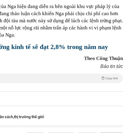
của Nga hiện đang diễn ra bên ngoài khu vực pháp lý của
ang thảo luận cách khiến Nga phải chịu chi phí cao hơn
nh đội tàu mà nước này sử dụng để lách các lệnh trừng phạt.
ột nỗ lực rộng rãi nhằm trấn áp các hành vi vi phạm lệnh
ủa Nga.
ởng kinh tế sẽ đạt 2,8% trong năm nay
Theo Công Thuận
Báo tin tức
Copy link
ân sách,
thị trường thế giới