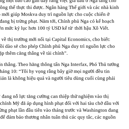
ong một báo cáo gần đây rằng việc giá dầu ở Nga tăng cho
ông thể thực thi được. Ngân hàng Thế giới và các nhà kinh
ỏ mới giúp Moskva duy trì nguồn lực cho cuộc chiến ở
 đang bị trừng phạt. Năm tới, Chính phủ Nga có kế hoạch
ên mức kỷ lục hơn 100 tỷ USD kể từ thời hậu Xô Viết.
 về thị trường mới nổi tại Capital Economics, cho biết:
i dào sẽ cho phép Chính phủ Nga duy trì nguồn lực cho
p thêm căng thẳng về tài chính”.
n thắng. Theo hãng thông tấn Nga Interfax, Phó Thủ tướng
háng 10: “Tôi hy vọng rằng bây giờ mọi người đều tin
iản là không hiệu quả và người tiêu dùng cuối cùng phải
 đang nỗ lực tăng cường can thiệp thử nghiệm vào thị
chính Mỹ đã áp dụng hình phạt đối với hai tàu chở dầu với
rừng phạt lần đầu tiên vào tháng trước và Washington đang
 để đảm bảo thương nhân tuân thủ các quy tắc, các nguồn