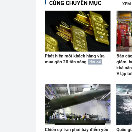
CÙNG CHUYÊN MỤC
XEM
Phát hiện một khách hàng vừa
Báo cáo
mua gần 20 tấn vàng
giảm, h
Nổi bật
khả năn
9 lập t
Chiến sự Iran phơi bày điểm yếu
Quốc gi