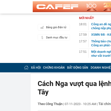
MỚI NHẤT!
18:01
Công an đề ng
Bảng giá điện tử
chóng nộp phạ
17:59
XSMN 9/8 - Kế
Danh mục đầu tư
17:57
Thông báo ch
Công an phát
17:51
Một doanh ngh
như vắt tranh
17:50
Người gan yếu
thải độc
XÃ HỘI
CHỨNG KHOÁN
BẤT ĐỘNG SẢN
DOANH NGHIỆ
17:39
Thông cáo đặ
Việt Nam
Cách Nga vượt qua lện
17:37
“Nữ cơ trưởng
Tây
17:32
Nhà có khách 
nhất lại được
17:30
Ngành AI đang
Tài chín
Theo Công Thuận
|
07-11-2023 - 10:25 AM
|
17:30
Những trường
hưu