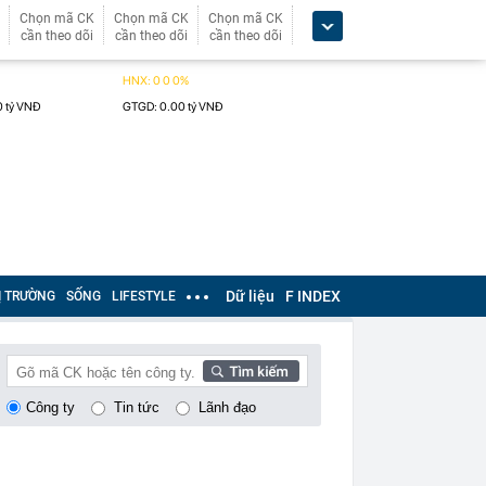
Chọn mã CK
Chọn mã CK
Chọn mã CK
cần theo dõi
cần theo dõi
cần theo dõi
Dữ liệu
F INDEX
Ị TRƯỜNG
SỐNG
LIFESTYLE
Công ty
Tin tức
Lãnh đạo