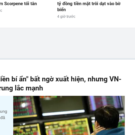
m Scorpene tối tân
tỷ đồng tiền mặt trôi dạt vào bờ
biển
ớc
4 giờ trước
iền bí ẩn" bất ngờ xuất hiện, nhưng VN-
 rung lắc mạnh
cung
 đã