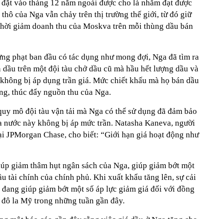
 đặt vào tháng 12 năm ngoái được cho là nhằm đạt được
thô của Nga vẫn chảy trên thị trường thế giới, từ đó giữ
thời giảm doanh thu của Moskva trên mỗi thùng dầu bán
ừng phạt ban đầu có tác dụng như mong đợi, Nga đã tìm ra
 dầu trên một đội tàu chở dầu cũ mà hầu hết lượng dầu và
 không bị áp dụng trần giá. Mức chiết khấu mà họ bán dầu
ống, thúc đẩy nguồn thu của Nga.
quy mô đội tàu vận tải mà Nga có thể sử dụng đã đảm bảo
a nước này không bị áp mức trần. Natasha Kaneva, người
ại JPMorgan Chase, cho biết: “Giới hạn giá hoạt động như
úp giảm thâm hụt ngân sách của Nga, giúp giảm bớt một
u tài chính của chính phủ. Khi xuất khẩu tăng lên, sự cải
 đang giúp giảm bớt một số áp lực giảm giá đối với đồng
 đô la Mỹ trong những tuần gần đây.