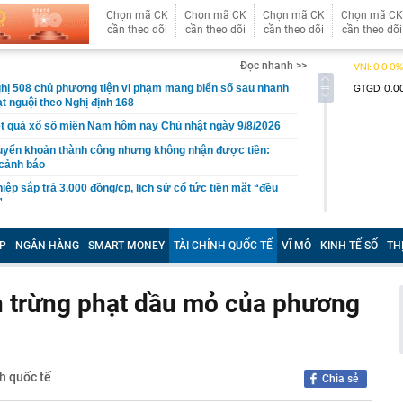
Chọn mã CK
Chọn mã CK
Chọn mã CK
Chọn mã CK
cần theo dõi
cần theo dõi
cần theo dõi
cần theo dõi
Đọc nhanh >>
hị 508 chủ phương tiện vi phạm mang biển số sau nhanh
t nguội theo Nghị định 168
t quả xổ số miền Nam hôm nay Chủ nhật ngày 9/8/2026
uyển khoản thành công nhưng không nhận được tiền:
 cảnh báo
iệp sắp trả 3.000 đồng/cp, lịch sử cổ tức tiền mặt “đều
”
 nhớ uống 5 loại nước này vào đầu thu để dưỡng gan,
P
NGÂN HÀNG
SMART MONEY
TÀI CHÍNH QUỐC TẾ
VĨ MÔ
KINH TẾ SỐ
TH
c biệt của Ban Chấp hành Trung ương Đảng Cộng sản
h trừng phạt dầu mỏ của phương
 đẹp nhất lịch sử hàng không” giờ ra sao?
bất ngờ, tôi vét tủ lạnh làm mâm cơm 5 món: Món rẻ
 khen nhiều nhất
 "hot"
h quốc tế
Chia sẻ
 hợp được đóng bù BHXH để đủ điều kiện hưởng lương