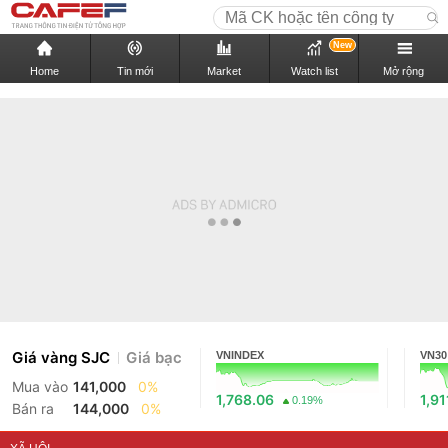
New
Home
Tin mới
Market
Watch list
Mở rộng
Giá vàng SJC
Giá bạc
VNINDEX
VN30
Mua vào
141,000
0%
1,768.06
1,91
0.19%
Bán ra
144,000
0%