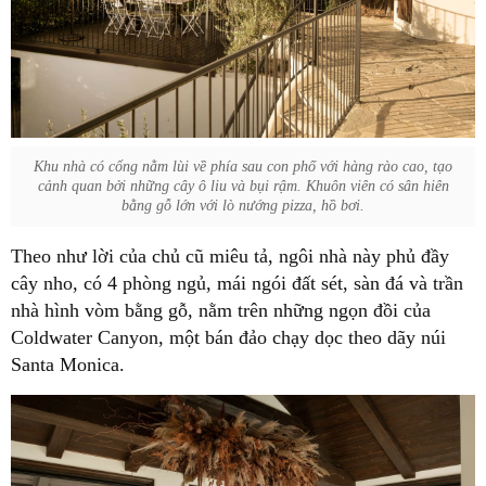
Khu nhà có cổng nằm lùi về phía sau con phố với hàng rào cao, tạo
cảnh quan bởi những cây ô liu và bụi rậm. Khuôn viên có sân hiên
bằng gỗ lớn với lò nướng pizza, hồ bơi.
Theo như lời của chủ cũ miêu tả, ngôi nhà này phủ đầy
cây nho, có 4 phòng ngủ, mái ngói đất sét, sàn đá và trần
nhà hình vòm bằng gỗ, nằm trên những ngọn đồi của
Coldwater Canyon, một bán đảo chạy dọc theo dãy núi
Santa Monica.