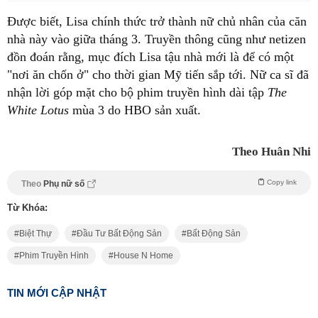
Được biết, Lisa chính thức trở thành nữ chủ nhân của căn
nhà này vào giữa tháng 3. Truyền thông cũng như netizen
đồn đoán rằng, mục đích Lisa tậu nhà mới là để có một
"nơi ăn chốn ở" cho thời gian Mỹ tiến sắp tới. Nữ ca sĩ đã
nhận lời góp mặt cho bộ phim truyền hình dài tập
The
White Lotus
mùa 3 do HBO sản xuất.
Theo Huân Nhi
Copy link
Theo
Phụ nữ số
Từ Khóa:
Biệt Thự
Đầu Tư Bất Động Sản
Bất Động Sản
Phim Truyền Hình
House N Home
TIN MỚI CẬP NHẬT