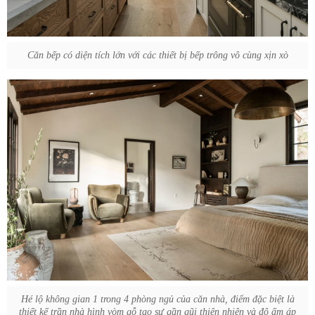
Căn bếp có diện tích lớn với các thiết bị bếp trông vô cùng xịn xò
Hé lộ không gian 1 trong 4 phòng ngủ của căn nhà, điểm đặc biệt là
thiết kế trần nhà hình vòm gỗ tạo sự gần gũi thiên nhiên và độ ấm áp