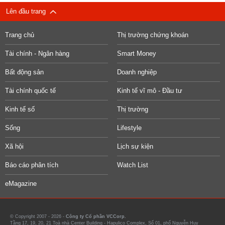
Lên đầu trang
Trang chủ
Thị trường chứng khoán
Tài chính - Ngân hàng
Smart Money
Bất động sản
Doanh nghiệp
Tài chính quốc tế
Kinh tế vĩ mô - Đầu tư
Kinh tế số
Thị trường
Sống
Lifestyle
Xã hội
Lịch sự kiện
Báo cáo phân tích
Watch List
eMagazine
© Copyright 2007 - 2026 -
Công ty Cổ phần VCCorp.
Tầng 17, 19, 20, 21 Toà nhà Center Building - Hapulico Complex, Số 01, phố Nguyễn Huy