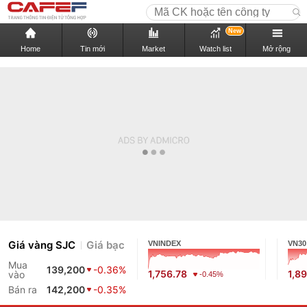
New
Home
Tin mới
Market
Watch list
Mở rộng
Giá vàng SJC
Giá bạc
VNINDEX
VN30
Mua
139,200
-0.36%
1,756.78
1,8
vào
-0.45%
Bán ra
142,200
-0.35%