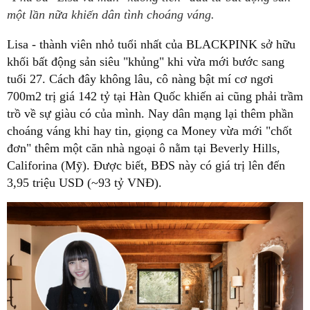
một lần nữa khiến dân tình choáng váng.
Lisa - thành viên nhỏ tuổi nhất của BLACKPINK sở hữu
khối bất động sản siêu "khủng" khi vừa mới bước sang
tuổi 27. Cách đây không lâu, cô nàng bật mí cơ ngơi
700m2 trị giá 142 tỷ tại Hàn Quốc khiến ai cũng phải trầm
trồ về sự giàu có của mình. Nay dân mạng lại thêm phần
choáng váng khi hay tin, giọng ca Money vừa mới "chốt
đơn" thêm một căn nhà ngoại ô nằm tại Beverly Hills,
Califorina (Mỹ). Được biết, BĐS này có giá trị lên đến
3,95 triệu USD (~93 tỷ VNĐ).