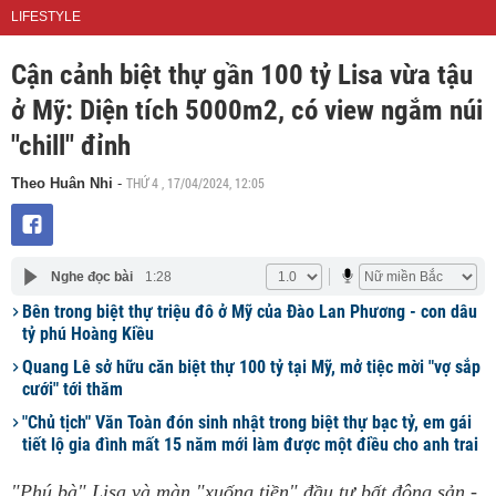
LIFESTYLE
Cận cảnh biệt thự gần 100 tỷ Lisa vừa tậu
ở Mỹ: Diện tích 5000m2, có view ngắm núi
"chill" đỉnh
THỨ 4 , 17/04/2024, 12:05
Theo Huân Nhi
-
Nghe đọc bài
1:28
Bên trong biệt thự triệu đô ở Mỹ của Đào Lan Phương - con dâu
tỷ phú Hoàng Kiều
Quang Lê sở hữu căn biệt thự 100 tỷ tại Mỹ, mở tiệc mời "vợ sắp
cưới" tới thăm
"Chủ tịch" Văn Toàn đón sinh nhật trong biệt thự bạc tỷ, em gái
tiết lộ gia đình mất 15 năm mới làm được một điều cho anh trai
"Phú bà" Lisa và màn "xuống tiền" đầu tư bất động sản -