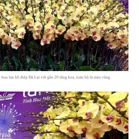
 hoa lan hồ điệp Đà Lạt với gần 20 tầng hoa, toàn bộ là màu vàng.