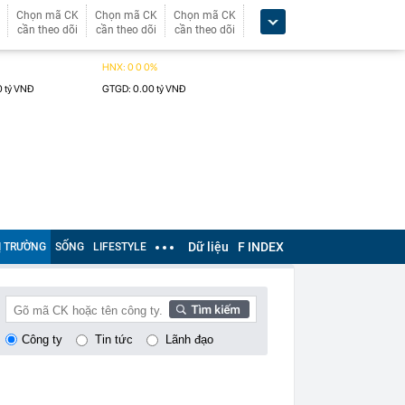
Chọn mã CK
Chọn mã CK
Chọn mã CK
cần theo dõi
cần theo dõi
cần theo dõi
Dữ liệu
F INDEX
Ị TRƯỜNG
SỐNG
LIFESTYLE
Công ty
Tin tức
Lãnh đạo