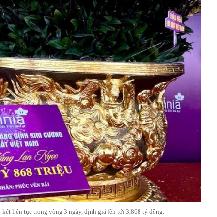
ết liên tục trong vòng 3 ngày, định giá lên tới 3,868 tỷ đồng.