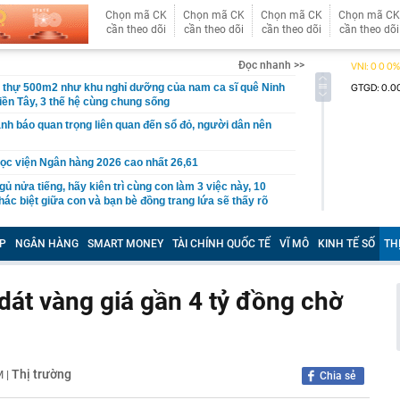
Chọn mã CK
Chọn mã CK
Chọn mã CK
Chọn mã CK
cần theo dõi
cần theo dõi
cần theo dõi
cần theo dõi
Đọc nhanh >>
t thự 500m2 như khu nghỉ dưỡng của nam ca sĩ quê Ninh
iền Tây, 3 thế hệ cùng chung sống
nh báo quan trọng liên quan đến sổ đỏ, người dân nên
ọc viện Ngân hàng 2026 cao nhất 26,61
gủ nửa tiếng, hãy kiên trì cùng con làm 3 việc này, 10
ác biệt giữa con và bạn bè đồng trang lứa sẽ thấy rõ
làm hạ tầng sạc xe điện trên cao tốc Bắc - Nam?
P
NGÂN HÀNG
SMART MONEY
TÀI CHÍNH QUỐC TẾ
VĨ MÔ
KINH TẾ SỐ
TH
sờ gáy': Bảo Tín Mạnh Hải, Mi Hồng làm ăn ra sao?
ạc 7 lần: Samsung và Google chính thức lộ diện kính AI
phẩm của Meta
dát vàng giá gần 4 tỷ đồng chờ
tạm giam nguyên Trưởng Ban quản lý chung cư Ngô Anh
en Vâu
hức ra mắt xe tay côn cổ điển 150 cc giá 30 triệu đồng
Thị trường
PM
|
Chia sẻ
 Winner X và Yamaha Exciter