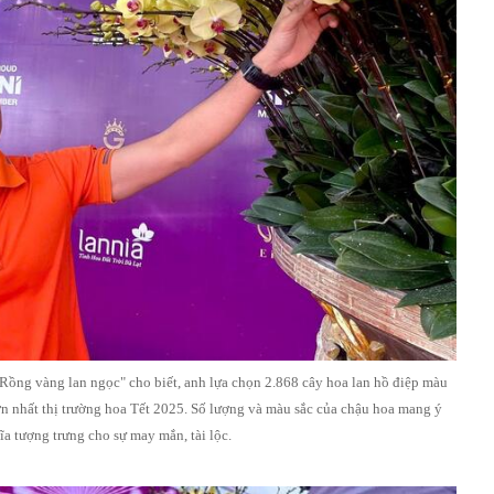
ồng vàng lan ngọc" cho biết, anh lựa chọn 2.868 cây hoa lan hồ điệp màu
ớn nhất thị trường hoa Tết 2025. Số lượng và màu sắc của chậu hoa mang ý
ĩa tượng trưng cho sự may mắn, tài lộc.