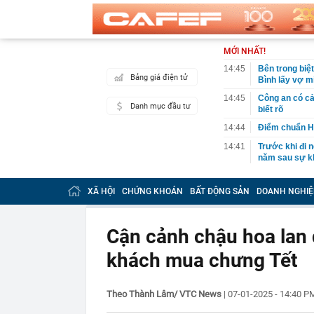
MỚI NHẤT!
14:45
Bên trong biệ
Bảng giá điện tử
Bình lấy vợ m
14:45
Công an có cả
Danh mục đầu tư
biết rõ
14:44
Điểm chuẩn H
14:41
Trước khi đi n
năm sau sự kh
14:40
Vì sao ì ạch 
XÃ HỘI
CHỨNG KHOÁN
BẤT ĐỘNG SẢN
DOANH NGHIỆ
14:39
Nhà vàng bị '
14:30
Pin 9 tiếng, s
đối đầu sản 
Cận cảnh chậu hoa lan 
14:29
Ra lệnh bắt 
khách mua chưng Tết
Tuấn SN 1977
14:22
Cú sốc của Đ
14:20
Honda chính t
Theo Thành Lâm/ VTC News
|
07-01-2025 - 14:40 
đe dọa Honda