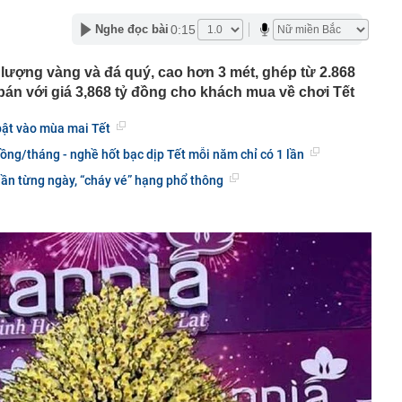
c đầu tiên có ngành đạt điểm chuẩn tuyệt đối 30/30 năm
0:15
Nghe đọc bài
g nối cao tốc TP.HCM - Long Thành sau gần 8 tháng thi
lượng vàng và đá quý, cao hơn 3 mét, ghép từ 2.868
 hơn nửa thu nhập, tôi mới hiểu “càng ít tiêu càng tốt” là
án với giá 3,868 tỷ đồng cho khách mua về chơi Tết
uy hiểm
ớn muốn tăng sở hữu tại Digiworld
ật vào mùa mai Tết
 vẫn ra đồng, tiết lộ những thói quen duy trì suốt nhiều
ồng/tháng - nghề hốt bạc dịp Tết mỗi năm chỉ có 1 lần
ần từng ngày, “cháy vé” hạng phổ thông
ếm việc làm tăng vọt, lộ diện 'ngành hot'
Á duy trì ở mức cao
mỹ nhân Việt từ chối đóng phim Hollywood: Cô gái vàng
c, nghe tên đã thấy tự hào
g hoạt động của ngân hàng cần phòng ngừa tình trạng
 thúc bằng số 9 lại khiến bạn mua nhiều hơn?