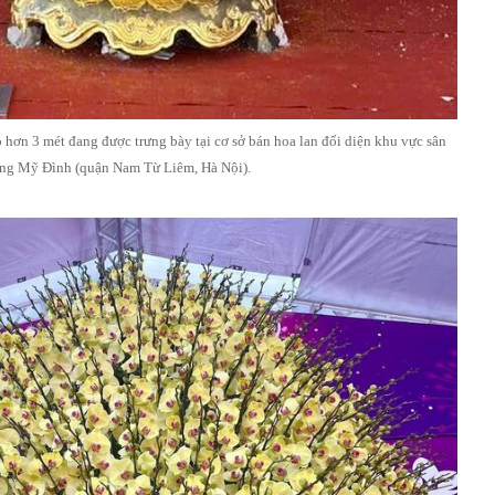
hơn 3 mét đang được trưng bày tại cơ sở bán hoa lan đối diện khu vực sân
ng Mỹ Đình (quận Nam Từ Liêm, Hà Nội).