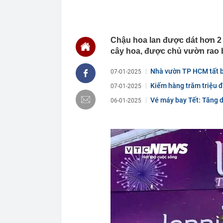
14:15
Trường đại họ
2026
14:09
Diện mạo đườn
công
Chậu hoa lan được dát hơn 2 
14:00
Từng tiết kiệm
cây hoa, được chủ vườn rao b
lời khuyên ng
13:54
Một cổ đông l
Nhà vườn TP HCM tất b
07-01-2025
13:50
Cụ bà 111 tuổi
Kiếm hàng trăm triệu đ
07-01-2025
thập kỷ
Vé máy bay Tết: Tăng d
06-01-2025
13:47
Nhu cầu tìm ki
13:43
Giá gạo châu 
13:40
Không ngờ có 
của cả dân tộ
13:36
ĐBQH: Mở rộn
'bia kèm lạc'
13:28
Vì sao giá kết