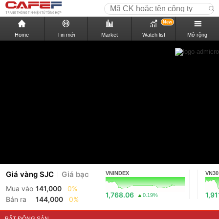
New
Home
Tin mới
Market
Watch list
Mở rộng
Giá vàng SJC
Giá bạc
VNINDEX
VN30
Mua vào
141,000
0%
1,768.06
1,91
0.19%
Bán ra
144,000
0%