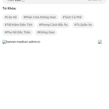
Theo
VOV
Từ Khóa:
Căn Hộ
Phân Chia Không Gian
Tách Cà Phê
Tiết Kiệm Diện Tích
Phong Cách Bắc Âu
Tủ Quần Áo
Phụ Nữ Độc Thân
Không Gian