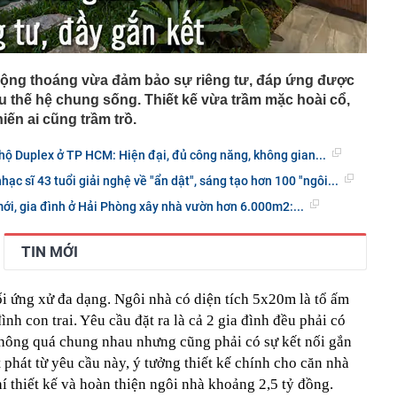
rộng thoáng vừa đảm bảo sự riêng tư, đáp ứng được
u thế hệ chung sống. Thiết kế vừa trầm mặc hoài cổ,
hiến ai cũng trầm trồ.
 hộ Duplex ở TP HCM: Hiện đại, đủ công năng, không gian...
hạc sĩ 43 tuổi giải nghệ về "ẩn dật", sáng tạo hơn 100 "ngôi...
ới, gia đình ở Hải Phòng xây nhà vườn hơn 6.000m2:...
TIN MỚI
ối ứng xử đa dạng. Ngôi nhà có diện tích 5x20m là tổ ấm
nh con trai. Yêu cầu đặt ra là cả 2 gia đình đều phải có
 không quá chung nhau nhưng cũng phải có sự kết nối gắn
 phát từ yêu cầu này, ý tưởng thiết kế chính cho căn nhà
í thiết kế và hoàn thiện ngôi nhà khoảng 2,5 tỷ đồng.