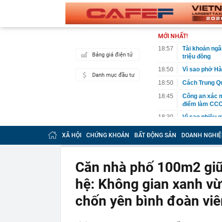
MỚI NHẤT!
18:57
Tài khoản ng
Bảng giá điện tử
triệu đồng
18:50
Vì sao phở Hà
Danh mục đầu tư
18:50
Cách Trung Qu
18:45
Công an xác mi
điểm làm CC
18:30
Vì sao nhiều 
18:22
15 "chiêu" si
XÃ HỘI
CHỨNG KHOÁN
BẤT ĐỘNG SẢN
DOANH NGHIỆ
18:14
Lý do nhiều n
giờ đặt trong
Căn nhà phố 100m2 giữa
18:10
Mẫu điện thoạ
với người Việ
hệ: Không gian xanh vừa
18:07
Phát hiện số v
gia đình
chốn yên bình đoàn viê
17:59
XSMN 7/8 - Kế
17:57
Phát hiện viêm