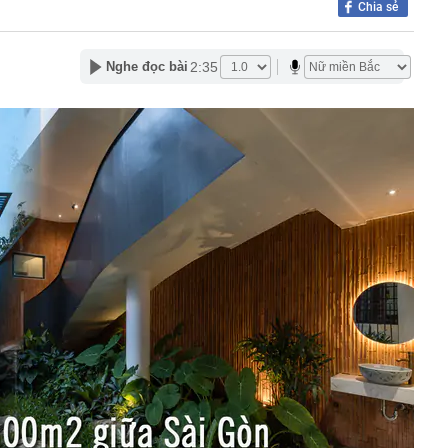
Chia sẻ
 vợ con cũng nhiễm bệnh
àu omega-3 bậc nhất
i nhận ra: Càng tiết kiệm càng tốt là lời khuyên dễ khiến
2:35
Nghe đọc bài
ên trả giá
 cao, doanh nghiệp gửi nhà băng hàng nghìn tỷ đồng
ốc Bắc - Nam đạt hơn 1.300 tỷ đồng
g thân thầy bói Phan Thị Thu Trang SN 1989
ng tiết Lập thu 2026?
ấu cơm cần bỏ ngay
gặp khó khăn gì khi bán hàng trên sàn thương mại điện
ị khởi công nhiều dự án dịp Quốc khánh 2/9