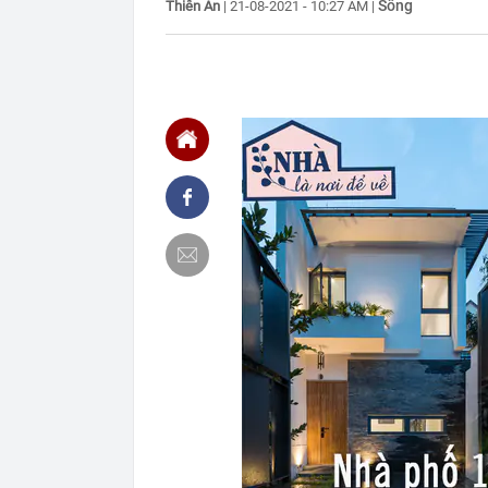
Sống
Thiên An
|
21-08-2021 - 10:27 AM
|
phải lọc máu,
17:52
9 loại rau gi
17:48
45 tuổi tôi mớ
người trung ni
17:46
Lãi suất tăng
17:33
Thu phí cao t
17:26
Tuyên án chun
17:22
Nên làm gì tro
17:15
4 thói quen n
17:12
Các chủ shop 
tử?
17:03
TPHCM chuẩn b