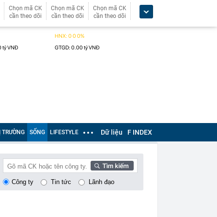
Chọn mã CK
Chọn mã CK
Chọn mã CK
cần theo dõi
cần theo dõi
cần theo dõi
Dữ liệu
F INDEX
Ị TRƯỜNG
SỐNG
LIFESTYLE
Công ty
Tin tức
Lãnh đạo