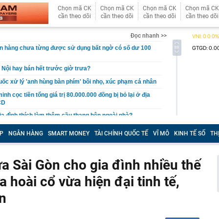
Chọn mã CK
Chọn mã CK
Chọn mã CK
Chọn mã CK
cần theo dõi
cần theo dõi
cần theo dõi
cần theo dõi
Đọc nhanh >>
ân hàng chưa từng được sử dụng bất ngờ có số dư 100
 Nội hay bán hết trước giờ trưa?
ốc xử lý 'anh hùng bàn phím' bôi nhọ, xúc phạm cá nhân
nh cọc tiền tổng giá trị 80.000.000 đồng bị bỏ lại ở địa
CD
gia đình thích làm thêm cầu thang bên ngoài nhà?
êu thị khiến bạn mua nhiều hơn
P
NGÂN HÀNG
SMART MONEY
TÀI CHÍNH QUỐC TẾ
VĨ MÔ
KINH TẾ SỐ
TH
gười thích trồng hoa giấy trước nhà nhưng không bao
 phòng
 Sài Gòn cho gia đình nhiều thế
i Samsung "ít được quảng cáo" nhưng lại rất đáng mua
t lúc này
 hoài cổ vừa hiện đại tinh tế,
àng trị giá hơn 262 tỷ đồng khi đi dạo trên khu đất của
n
t quả xổ số miền Nam hôm nay thứ Sáu ngày 7/8/2026
 gan B rồi bỏ điều trị suốt 20 năm, người đàn ông 53 tuổi