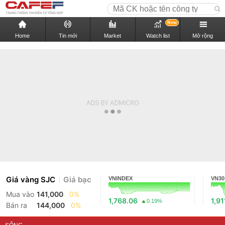
New
Home
Tin mới
Market
Watch list
Mở rộng
Giá vàng SJC
Giá bạc
VNINDEX
VN30
Mua vào
141,000
0%
1,768.06
1,91
0.19%
Bán ra
144,000
0%