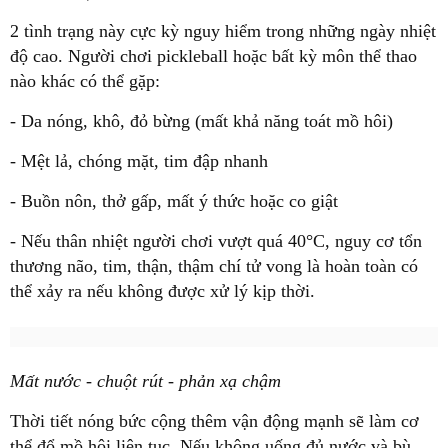
2 tình trạng này cực kỳ nguy hiểm trong những ngày nhiệt
độ cao. Người chơi pickleball hoặc bất kỳ môn thể thao
nào khác có thể gặp:
- Da nóng, khô, đỏ bừng (mất khả năng toát mồ hôi)
- Mệt lả, chóng mặt, tim đập nhanh
- Buồn nôn, thở gấp, mất ý thức hoặc co giật
- Nếu thân nhiệt người chơi vượt quá 40°C, nguy cơ tổn
thương não, tim, thận, thậm chí tử vong là hoàn toàn có
thể xảy ra nếu không được xử lý kịp thời.
Mất nước - chuột rút - phản xạ chậm
Thời tiết nóng bức cộng thêm vận động mạnh sẽ làm cơ
thể đổ mồ hôi liên tục. Nếu không uống đủ nước và bù