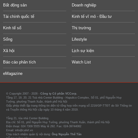
Bất động sản
Doanh nghiệp
Tài chính quốc tế
Kinh tế vĩ mô - Đầu tư
Kinh tế số
Thị trường
Sống
Lifestyle
Xã hội
Lịch sự kiện
Báo cáo phân tích
Watch List
eMagazine
© Copyright 2007 - 2026 -
Công ty Cổ phần VCCorp.
Tầng 17, 19, 20, 21 Toà nhà Center Building - Hapulico Complex, Số 01, phố Nguyễn Huy
Tưởng, phường Thanh Xuân, thành phố Hà Nội
Giấy phép thiết lập trang thông tin điện tử tổng hợp trên mạng số 2216/GP-TTĐT do Sở Thông tin
và Truyền thông Hà Nội cấp ngày 10 tháng 4 năm 2019.
Tầng 21, tòa nhà Center Building.
Địa chỉ: Số 01, phố Nguyễn Huy Tưởng, phường Thanh Xuân, thành phố Hà Nội
Điện thoại: 024 7309 5555 Máy lẻ 292. Fax: 024-39744082
Email: info@cafef.vn
Chịu trách nhiệm quản lý nội dung:
Ông Nguyễn Thế Tân