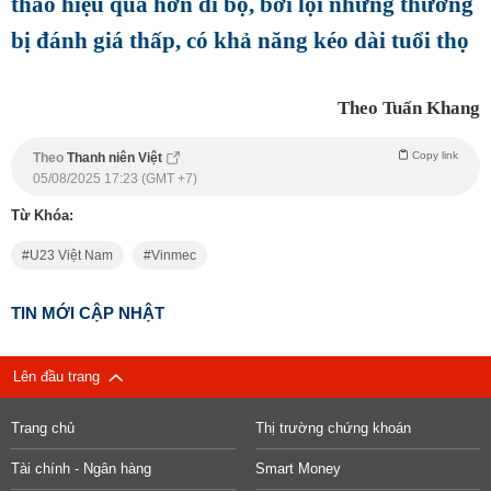
thao hiệu quả hơn đi bộ, bơi lội nhưng thường
bị đánh giá thấp, có khả năng kéo dài tuổi thọ
Theo Tuấn Khang
Copy link
Theo
Thanh niên Việt
05/08/2025 17:23 (GMT +7)
Từ Khóa:
U23 Việt Nam
Vinmec
TIN MỚI CẬP NHẬT
Lên đầu trang
Trang chủ
Thị trường chứng khoán
Tài chính - Ngân hàng
Smart Money