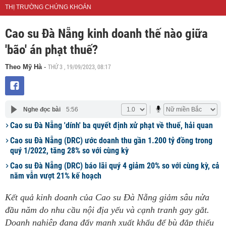
THỊ TRƯỜNG CHỨNG KHOÁN
Cao su Đà Nẵng kinh doanh thế nào giữa
'bão' án phạt thuế?
THỨ 3 , 19/09/2023, 08:17
Theo Mỹ Hà
-
Nghe đọc bài
5:56
Cao su Đà Nẵng 'dính' ba quyết định xử phạt về thuế, hải quan
Cao su Đà Nẵng (DRC) ước doanh thu gần 1.200 tỷ đồng trong
quý 1/2022, tăng 28% so với cùng kỳ
Cao su Đà Nẵng (DRC) báo lãi quý 4 giảm 20% so với cùng kỳ, cả
năm vẫn vượt 21% kế hoạch
Kết quả kinh doanh của Cao su Đà Nẵng giảm sâu nửa
đầu năm do nhu cầu nội địa yếu và cạnh tranh gay gắt.
Doanh nghiệp đang đẩy mạnh xuất khẩu để bù đắp thiếu