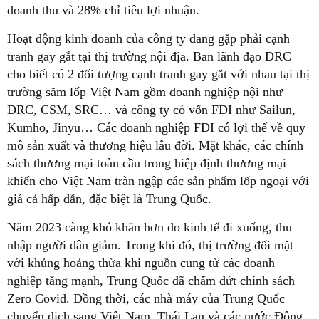
doanh thu và 28% chỉ tiêu lợi nhuận.
Hoạt động kinh doanh của công ty đang gặp phải cạnh
tranh gay gắt tại thị trường nội địa. Ban lãnh đạo DRC
cho biết có 2 đối tượng cạnh tranh gay gắt với nhau tại thị
trường săm lốp Việt Nam gồm doanh nghiệp nội như
DRC, CSM, SRC… và công ty có vốn FDI như Sailun,
Kumho, Jinyu… Các doanh nghiệp FDI có lợi thế về quy
mô sản xuất và thương hiệu lâu đời. Mặt khác, các chính
sách thương mại toàn cầu trong hiệp định thương mại
khiến cho Việt Nam tràn ngập các sản phẩm lốp ngoại với
giá cả hấp dẫn, đặc biệt là Trung Quốc.
Năm 2023 càng khó khăn hơn do kinh tế đi xuống, thu
nhập người dân giảm. Trong khi đó, thị trường đối mặt
với khủng hoảng thừa khi nguồn cung từ các doanh
nghiệp tăng mạnh, Trung Quốc đã chấm dứt chính sách
Zero Covid. Đồng thời, các nhà máy của Trung Quốc
chuyển dịch sang Việt Nam, Thái Lan và các nước Đông