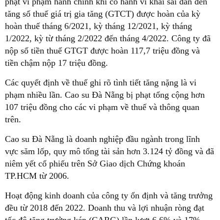
phạt vi phạm hành chính khi có hành vi khai sai dẫn đến
tăng số thuế giá trị gia tăng (GTCT) được hoàn của kỳ
hoàn thuế tháng 6/2021, kỳ tháng 12/2021, kỳ tháng
1/2022, kỳ từ tháng 2/2022 đến tháng 4/2022. Công ty đã
nộp số tiền thuế GTGT được hoàn 117,7 triệu đồng và
tiền chậm nộp 17 triệu đồng.
Các quyết định về thuế ghi rõ tình tiết tăng nặng là vi
phạm nhiều lần. Cao su Đà Nẵng bị phạt tổng cộng hơn
107 triệu đồng cho các vi phạm về thuế và thông quan
trên.
Cao su Đà Nẵng là doanh nghiệp đầu ngành trong lĩnh
vực săm lốp, quy mô tổng tài sản hơn 3.124 tỷ đồng và đã
niêm yết cổ phiếu trên Sở Giao dịch Chứng khoán
TP.HCM từ 2006.
Hoạt động kinh doanh của công ty ổn định và tăng trưởng
đều từ 2018 đến 2022. Doanh thu và lợi nhuận ròng đạt
tốc độ tăng trưởng kép (CARG) lần lượt 6,6% và 17%.