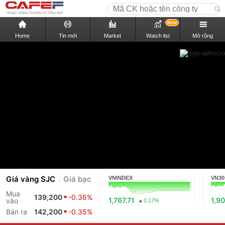
New
Home
Tin mới
Market
Watch list
Mở rộng
Giá vàng SJC
Giá bạc
VNINDEX
VN30
Mua
139,200
-0.36%
1,767.71
1,90
vào
0.17%
Bán ra
142,200
-0.35%