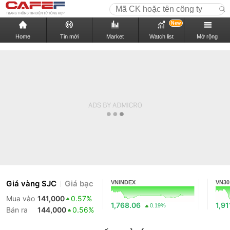
New
Home
Tin mới
Market
Watch list
Mở rộng
Giá vàng SJC
Giá bạc
VNINDEX
VN30
Mua vào
141,000
0.57%
1,768.06
1,91
0.19%
Bán ra
144,000
0.56%