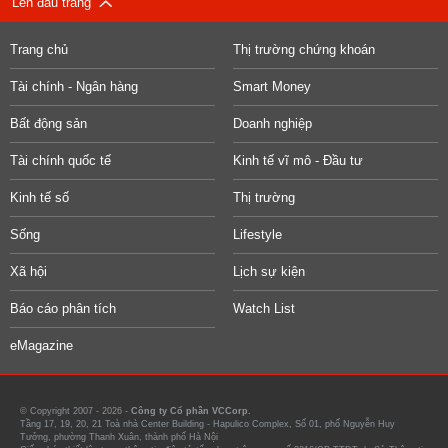
Lên đầu trang
Trang chủ
Thị trường chứng khoán
Tài chính - Ngân hàng
Smart Money
Bất động sản
Doanh nghiệp
Tài chính quốc tế
Kinh tế vĩ mô - Đầu tư
Kinh tế số
Thị trường
Sống
Lifestyle
Xã hội
Lịch sự kiện
Báo cáo phân tích
Watch List
eMagazine
© Copyright 2007 - 2026 -
Công ty Cổ phần VCCorp.
Tầng 17, 19, 20, 21 Toà nhà Center Building - Hapulico Complex, Số 01, phố Nguyễn Huy
Tưởng, phường Thanh Xuân, thành phố Hà Nội