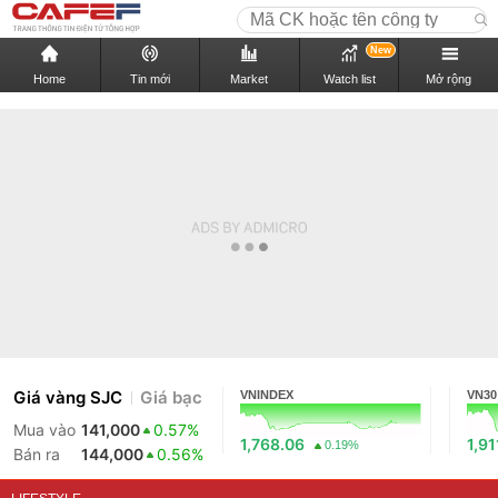
New
Home
Tin mới
Market
Watch list
Mở rộng
Giá vàng SJC
Giá bạc
VNINDEX
VN30
Mua vào
141,000
0.57%
1,768.06
1,91
0.19%
Bán ra
144,000
0.56%