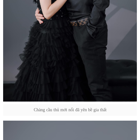
Chàng cầu thủ mới nổi đã yên bề gia thất