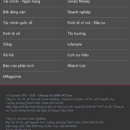
Tài chính - Ngân hàng
Smart Money
Bất động sản
Doanh nghiệp
Tài chính quốc tế
Kinh tế vĩ mô - Đầu tư
Kinh tế số
Thị trường
Sống
Lifestyle
Xã hội
Lịch sự kiện
Báo cáo phân tích
Watch List
eMagazine
© Copyright 2007 - 2026 -
Công ty Cổ phần VCCorp.
Tầng 17, 19, 20, 21 Toà nhà Center Building - Hapulico Complex, Số 01, phố Nguyễn Huy
Tưởng, phường Thanh Xuân, thành phố Hà Nội
Giấy phép thiết lập trang thông tin điện tử tổng hợp trên mạng số 2216/GP-TTĐT do Sở Thông tin
và Truyền thông Hà Nội cấp ngày 10 tháng 4 năm 2019.
Tầng 21, tòa nhà Center Building.
Địa chỉ: Số 01, phố Nguyễn Huy Tưởng, phường Thanh Xuân, thành phố Hà Nội
Điện thoại: 024 7309 5555 Máy lẻ 292. Fax: 024-39744082