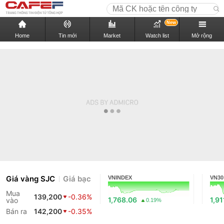
New
Home
Tin mới
Market
Watch list
Mở rộng
Giá vàng SJC
Giá bạc
VNINDEX
VN30
Mua
139,200
-0.36%
1,768.06
1,91
vào
0.19%
Bán ra
142,200
-0.35%