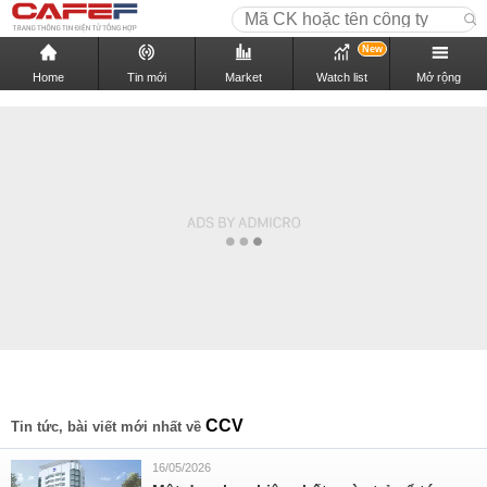
New
Home
Tin mới
Market
Watch list
Mở rộng
CCV
Tin tức, bài viết mới nhất về
16/05/2026