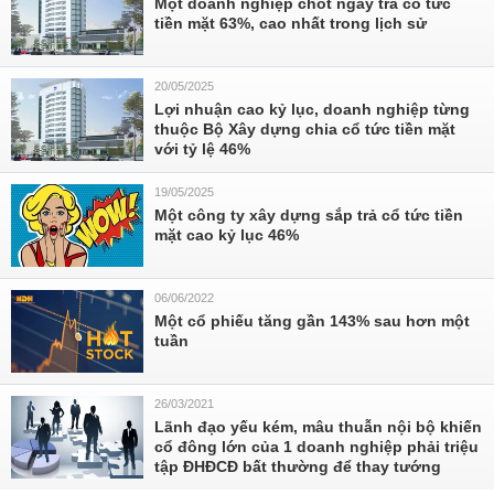
Một doanh nghiệp chốt ngày trả cổ tức
tiền mặt 63%, cao nhất trong lịch sử
20/05/2025
Lợi nhuận cao kỷ lục, doanh nghiệp từng
thuộc Bộ Xây dựng chia cổ tức tiền mặt
với tỷ lệ 46%
19/05/2025
Một công ty xây dựng sắp trả cổ tức tiền
mặt cao kỷ lục 46%
06/06/2022
Một cổ phiếu tăng gần 143% sau hơn một
tuần
26/03/2021
Lãnh đạo yếu kém, mâu thuẫn nội bộ khiến
cổ đông lớn của 1 doanh nghiệp phải triệu
tập ĐHĐCĐ bất thường để thay tướng