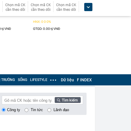
Chọn mã CK
Chọn mã CK
Chọn mã CK
cần theo dõi
cần theo dõi
cần theo dõi
Dữ liệu
F INDEX
Ị TRƯỜNG
SỐNG
LIFESTYLE
Công ty
Tin tức
Lãnh đạo