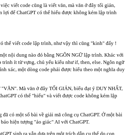
ệc viết code cũng là viết văn, mà văn ở đây tối giản,
ận lợi để ChatGPT có thể hiểu được không kém lập trình
thể viết code lập trình, như vậy thì cũng "kinh" đấy !
 một nội dung nào đó bằng NGÔN NGỮ lập trình. Khác với
trình ít từ vựng, chủ yếu kiểu như if, then, else. Ngôn ngữ
hính xác, một dòng code phải được hiểu theo một nghĩa duy
ẾT "VĂN". Mà văn ở đây TỐI GIẢN, biểu đạt ý DUY NHẤT,
ChatGPT có thể "hiểu" và viết được code không kém lập
đã có một số bài về giải mã công cụ ChatGPT. Ở một bài
báo hiện tượng "ảo giác" AI với ChatGPT.
tGPT sinh ra vẫn dựa trên một trích dẫn cụ thể do con