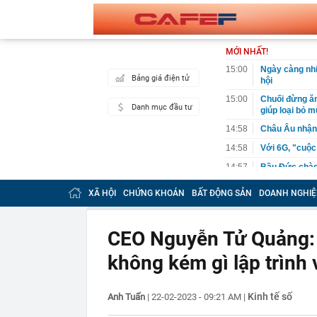
MỚI NHẤT!
15:00
Ngày càng nhi
Bảng giá điện tử
hội
15:00
Chuối đừng ăn
Danh mục đầu tư
giúp loại bỏ m
14:58
Châu Âu nhận 
14:58
Với 6G, "cuộc
14:57
Bầu Đức chào 
định giá hơn 
XÃ HỘI
CHỨNG KHOÁN
BẤT ĐỘNG SẢN
DOANH NGHIỆ
14:56
Bán sedan hạn
rộng, chở gia
14:56
Phó Thủ tướng
CEO Nguyễn Tử Quảng: 
liên kết Nhà 
không kém gì lập trình 
14:54
CEO một công
14:47
Lệnh tạm giữ
14:46
Các siêu dự á
Kinh tế số
Anh Tuấn
|
22-02-2023 - 09:21 AM
|
trọng điểm tr