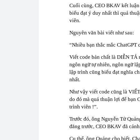
Cuối cùng, CEO BKAV kết luận vi
biểu đạt ý duy nhất thì quá thu
viên.
Nguyên văn bài viết như sau:
“Nhiều bạn thắc mắc ChatGPT có 
Viết code bản chất là DIỄN TẢ
ngôn ngữ tự nhiên, ngôn ngữ lập 
lập trình cũng biểu đạt nghĩa c
nhất.
Như vậy viết code cũng là VI
do đó mà quá thuận lợi để bạn 
trình viên !”.
Trước đó, ông Nguyễn Tử Quảng 
đăng trước, CEO BKAV đã cảnh 
Cụ thể, ông Quảng cho biết, Cha