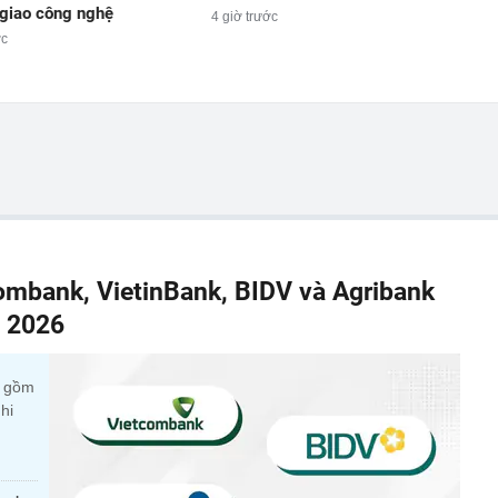
giao công nghệ
4 giờ trước
ớc
combank, VietinBank, BIDV và Agribank
m 2026
c gồm
hi