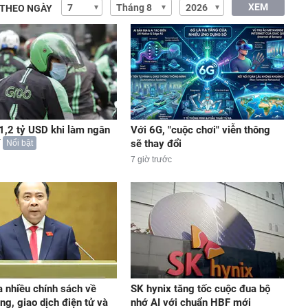
XEM
 THEO NGÀY
 1,2 tỷ USD khi làm ngân
Với 6G, "cuộc chơi" viễn thông
sẽ thay đổi
Nổi bật
7 giờ trước
a nhiều chính sách về
SK hynix tăng tốc cuộc đua bộ
ng, giao dịch điện tử và
nhớ AI với chuẩn HBF mới