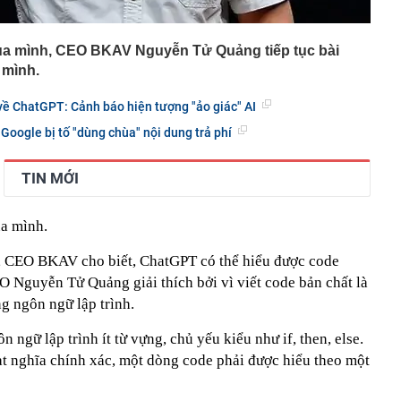
của mình, CEO BKAV Nguyễn Tử Quảng tiếp tục bài
 mình.
về ChatGPT: Cảnh báo hiện tượng "ảo giác" AI
Google bị tố "dùng chùa" nội dung trả phí
TIN MỚI
ủa mình.
t, CEO BKAV cho biết, ChatGPT có thể hiểu được code
O Nguyễn Tử Quảng giải thích bởi vì viết code bản chất là
g ngôn ngữ lập trình.
 ngữ lập trình ít từ vựng, chủ yếu kiểu như if, then, else.
ạt nghĩa chính xác, một dòng code phải được hiểu theo một