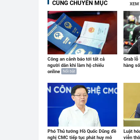
CÙNG CHUYÊN MỤC
XEM
Công an cảnh báo tới tất cả
Grab lỗ
người dân khi làm hộ chiếu
hàng số
online
Nổi bật
Phó Thủ tướng Hồ Quốc Dũng đề
Luật hó
nghị CMC tiếp tục phát huy mô
viễn thô