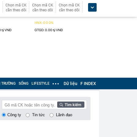
Chọn mã CK
Chọn mã CK
Chọn mã CK
cần theo dõi
cần theo dõi
cần theo dõi
Dữ liệu
F INDEX
Ị TRƯỜNG
SỐNG
LIFESTYLE
Công ty
Tin tức
Lãnh đạo