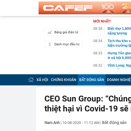
MỚI NHẤT!
08:38
Biệt thự 1.80
Bảng giá điện tử
năng lượng
08:34
Tịch thu kho v
Danh mục đầu tư
hiện trường l
08:33
Hưng Yên giao
ở xã hội 6.000
08:32
Vĩnh Long: Ng
sau, cần nhan
08:30
Công an đề ng
XÃ HỘI
CHỨNG KHOÁN
BẤT ĐỘNG SẢN
DOANH NGHIỆ
chóng nộp phạ
08:30
Honda Click16
thách thức H
CEO Sun Group: “Chúng
08:27
Ngày 7/8, Quố
thiệt hại vì Covid-19 sẽ
phục vụ APEC
08:26
Không còn chạ
tính" điều gì 
Bất động sản
Nam Anh
|
10-08-2020 - 11:12 AM
|
08:26
Nghịch lý lớn