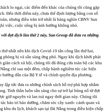
khách lo ngại, các điểm đến khác của chúng tôi cũng gặp
ch. Đến thời điểm này, chưa thể định lượng bằng con số
đoàn, nhưng điều trăn trở nhất là hàng nghìn CBNV Sun
hỉ việc, cuộc sống bị ảnh hưởng không nhỏ.
y với đợt dịch lần thứ 2 này, Sun Group đã đưa ra những
 thứ nhất nên khi dịch Covid-19 tấn công lần thứ hai,
ng phòng bị và sẵn sàng ứng phó. Ngay khi dịch khởi phát
h giãn cách xã hội, chúng tôi đã đóng cửa toàn bộ các khu
Đà Nẵng chỉ sau một đêm, chấp hành nghiêm túc các biện
o hướng dẫn của Bộ Y tế và chính quyền địa phương.
ay lập tức đưa ra những chính sách hỗ trợ phù hợp nhằm
g. Tinh thần luôn sẵn sàng cho sự trở lại bùng nổ từ đợt
được giữ nguyên và lan toả ngay thời gian này. Chúng tôi
 tác bảo trì bảo dưỡng, chăm sóc cây xanh- cảnh quan và
ống khu du lịch, khách sạn tại Đà Nẵng trong điều kiện chấp