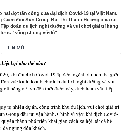
0 đồng giữa trung tâm Hà Nội gây sốt: "Cứ tưởng nhìn
i mắt mấy lần"
do hai đợt tấn công của đại dịch Covid-19 tại Việt Nam,
n trọng đến người thường xuyên giao dịch chuyển
g Giám đốc Sun Group Bùi Thị Thanh Hương chia sẻ
 Tập đoàn du lịch nghỉ dưỡng và vui chơi giải trí hàng
gần 20 năm nói thẳng: 4 loại cá chép cho không cũng
 lược "sống chung với lũ".
i" lắm mới mua về nhà
trở thành 'trục sống' mới của Thủ đô Hà Nội
TIN MỚI
àng nhiều gia đình khá giả không còn dùng bồn tắm và
p bỏ?
g, vàng nhẫn ngày 7/8 tại SJC, Bảo Tín Mạnh Hải, Bảo
thiệt hại như thế nào?
 DOJI, Phú Quý,...
g cơ, Nga “chẳng cần học ai” cũng tự làm được bộ phận
20, khi đại dịch Covid-19 ập đến, ngành du lịch thế giới
ngang mọi tên tuổi thế giới
i lĩnh vực kinh doanh chính là du lịch nghỉ dưỡng và vui
được đề cử đẹp nhất thế giới: Mặt sang không góc chết,
ng rất nặng nề. Và đến thời điểm này, dịch bệnh vẫn tiếp
hông phải bàn
anh nghiệp thép – vật liệu xây dựng nộp ngân sách lớn
tỷ đồng đến từ đâu?
y tụ nhiều dự án, công trình khu du lịch, vui chơi giải trí,
ô bán ra đang đóng góp gì cho ngân sách Việt Nam?
un Group đầu tư, vận hành. Chính vì vậy, khi dịch Covid-
ỉ rơi xuống biển Đà Nẵng, nữ du khách bật khóc, tuyệt
quyền thành phố triển khai giãn cách xã hội, tất cả hệ
ến bất ngờ sau đó
u đã ngừng đón khách.