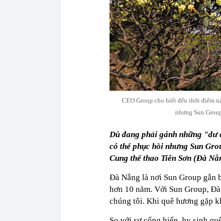
CEO Group cho biết đến thời điểm nà
nhưng Sun Group 
Dù đang phải gánh những "dư c
có thể phục hồi nhưng Sun Grou
Cung thể thao Tiên Sơn (Đà Nẵng
Đà Nẵng là nơi Sun Group gắn b
hơn 10 năm. Với Sun Group, Đà 
chúng tôi. Khi quê hương gặp 
So với sự cống hiến, hy sinh qu