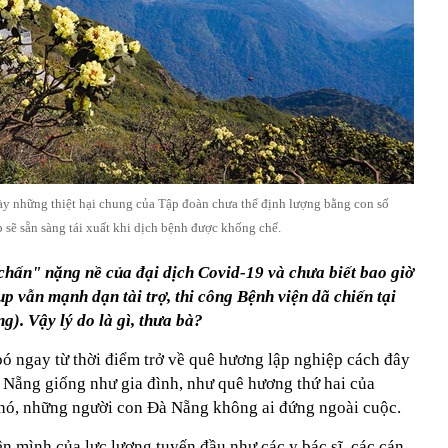
y những thiệt hại chung của Tập đoàn chưa thể định lượng bằng con số
sẽ sẵn sàng tái xuất khi dịch bệnh được khống chế.
hấn" nặng nề của đại dịch Covid-19 và chưa biết bao giờ
p vẫn mạnh dạn tài trợ, thi công Bệnh viện dã chiến tại
). Vậy lý do là gì, thưa bà?
ó ngay từ thời điểm trở về quê hương lập nghiệp cách đây
Nẵng giống như gia đình, như quê hương thứ hai của
khó, những người con Đà Nẵng không ai đứng ngoài cuộc.
ên mình của lực lượng tuyến đầu như các y bác sĩ, các cán