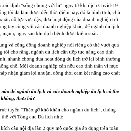
ã xác định "sống chung với lũ" ngay từ khi dịch Covid-19
úng tôi đã làm được đến thời điểm này, đó là bình tĩnh, chủ
xuất, nỗ lực vực dậy, đưa hoạt động của doanh nghiệp trở
hung tay cùng với các doanh nghiệp khác, để ngành du lịch
, mạnh, ngay sau khi dịch bệnh được kiểm soát.
hung và cộng đồng doanh nghiệp nói riêng có thể vượt qua
g tôi cho rằng, ngành du lịch cần tiếp tục nâng cao tinh
nh, nhanh chóng đưa hoạt động du lịch trở lại bình thường
ống chế. Mỗi doanh nghiệp cần nêu cao tinh thần vì mục
chấp nhận giảm lợi nhuận, đồng thời cam kết nâng cao chất
 nào để ngành du lịch và các doanh nghiệp du lịch có thể
y không, thưa bà?
 trực tuyến "Tháo gỡ khó khăn cho ngành du lịch", chúng
ụ thể với Tổng cục Du lịch như:
kích cầu nội địa lần 2 quy mô quốc gia áp dụng trên toàn