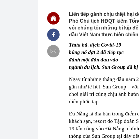
08:23
Bát phở 25.00
nhầm, phải dụ
Liên tiếp gánh chịu thiệt hại 
08:18
Thông báo qua
Phó Chủ tịch HĐQT kiêm Tổn
khoản
với chúng tôi những bí kíp để
08:12
Người bán cá 
đầu Việt Nam thực hiện chiến
đừng lấy, "dạ
08:10
Sông Hồng sẽ 
Thưa bà, dịch Covid-19
bùng nổ đợt 2 đã tiếp tục
08:06
Vì sao ngày c
quyết định đậ
đánh một đòn đau vào
08:05
Giá vàng miến
ngành du lịch. Sun Group đã bị 
Tín Minh Châu,
08:04
Không chỉ độn
Ngay từ những tháng đầu năm 20
máy bay sánh 
gần như tê liệt, Sun Group – vớ
08:03
Mỹ nhân Việt 
chơi giải trí cũng chịu ảnh hưở
dáng chuẩn k
diễn phức tạp.
08:00
Công bố 10 do
nhất: 19.000 
Đà Nẵng là địa bàn trọng điểm qu
07:58
Mỗi chiếc ô t
khách sạn, resort do Tập đoàn S
07:55
Lắc vàng 3 ch
19 tấn công vào Đà Nẵng, chính 
vọng: Diễn bi
thống của Sun Group tại đây đề