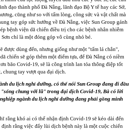
 lãnh đạo thành phố Đà Nẵng, lãnh đạo Bộ Y tế hay các Sở,
hương, cũng như so với tấm lòng, công sức và vật chất mà
hung tay góp sức hướng về Đà Nẵng, việc Sun Group gánh
hép bệnh viện dã chiến điều trị cho các bệnh nhân nhiễm
n Sơn chỉ là một đóng góp vô cùng nhỏ bé.
ẽ được dùng đến, nhưng giống như một "tấm lá chắn",
dã chiến sẽ góp thêm một điểm tựa, để Đà Nẵng có niềm
ơn bão Covid-19, sẽ là công trình lan tỏa thông điệp tốt
, chung tay vượt qua đại dịch.
nh du lịch nghỉ dưỡng, có thể nói Sun Group đang đi đầu
c "sống chung với lũ" trong đại dịch Covid-19, Bà có lời
 nghiệp ngành du lịch nghỉ dưỡng đang phải gồng mình
hĩ rằng khó ai có thể nhận định Covid-19 sẽ kéo dài đến
c định rằng việc đẩy lùi dịch bệnh này là một cuộc chiến