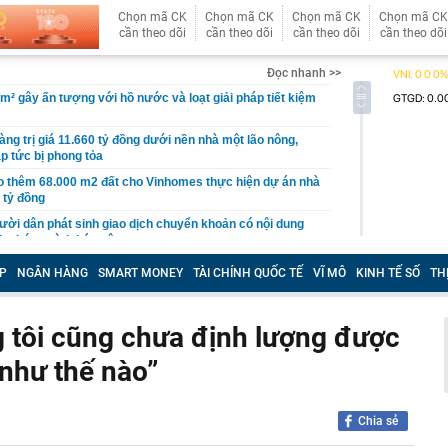
Chọn mã CK
Chọn mã CK
Chọn mã CK
Chọn mã CK
cần theo dõi
cần theo dõi
cần theo dõi
cần theo dõi
Đọc nhanh >>
0m² gây ấn tượng với hồ nước và loạt giải pháp tiết kiệm
àng trị giá 11.660 tỷ đồng dưới nền nhà một lão nông,
ập tức bị phong tỏa
 thêm 68.000 m2 đất cho Vinhomes thực hiện dự án nhà
 tỷ đồng
ười dân phát sinh giao dịch chuyển khoản có nội dung
h chóng trình báo công an
hị 856 chủ phương tiện vi phạm mang biển số sau nhanh
P
NGÂN HÀNG
SMART MONEY
TÀI CHÍNH QUỐC TẾ
VĨ MÔ
KINH TẾ SỐ
TH
t nguội theo Nghị định 168
0 2026 ra mắt với phanh ABS và thiết kế mới, sẵn sàng
onda Air Blade và Yamaha NVX
 tôi cũng chưa định lượng được
c hội thảo luận về chính sách đặc thù cho các dự án
 như thế nào”
 2027
y đua mở rộng quy mô, các đại gia BĐS đang "toan
trong bối cảnh mới
Chia sẻ
 nhất của cuộc cách mạng AI