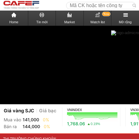
New
Home
Tin mới
Market
Watch list
Mở rộng
Giá vàng SJC
Giá bạc
VNINDEX
VN30
Mua vào
141,000
0%
1,768.06
1,91
0.19%
Bán ra
144,000
0%