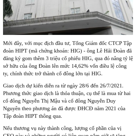
Mới đây, với mục địch đầu tư, Tổng Giám đốc CTCP Tập
đoàn HIPT (mã chứng khoán: HIG) - ông Lê Hải Đoàn đã
đăng ký gom thêm 3 triệu cổ phiếu HIG, qua đó nâng tỷ lệ
sở hữu của ông Đoàn lên mức 14,62% vốn điều lệ công
ty, chính thức trở thành cổ đông lớn tại HIG.
Giao dịch dự kiến diễn ra từ ngày 28/6 đến 26/7/2021.
Phương thức giao dịch là thỏa thuận, cụ thể là mua từ hai
cổ đông Nguyễn Thị Mậu và cổ đông Nguyễn Duy
Nguyên theo phương án đã được ĐHCĐ năm 2021 của
Tập đoàn HIPT thông qua.
Nếu thương vụ này thành công, lượng cổ phần của vị
CEO này và những người có liên quan nắm giữ sẽ tăng