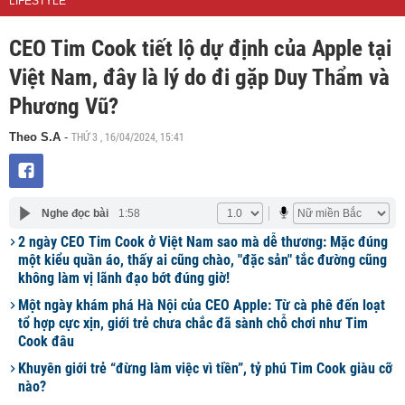
LIFESTYLE
CEO Tim Cook tiết lộ dự định của Apple tại
Việt Nam, đây là lý do đi gặp Duy Thẩm và
Phương Vũ?
THỨ 3 , 16/04/2024, 15:41
Theo S.A
-
Nghe đọc bài
1:58
2 ngày CEO Tim Cook ở Việt Nam sao mà dễ thương: Mặc đúng
một kiểu quần áo, thấy ai cũng chào, "đặc sản" tắc đường cũng
không làm vị lãnh đạo bớt đúng giờ!
Một ngày khám phá Hà Nội của CEO Apple: Từ cà phê đến loạt
tổ hợp cực xịn, giới trẻ chưa chắc đã sành chỗ chơi như Tim
Cook đâu
Khuyên giới trẻ “đừng làm việc vì tiền”, tỷ phú Tim Cook giàu cỡ
nào?