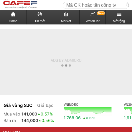
New
Home
Tin mới
Market
Watch list
Mở rộng
Giá vàng SJC
Giá bạc
VNINDEX
VN30
Mua vào
141,000
0.57%
1,768.06
1,91
0.19%
Bán ra
144,000
0.56%