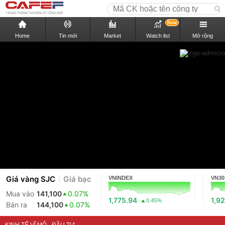
New
Home
Tin mới
Market
Watch list
Mở rộng
Giá vàng SJC
Giá bạc
VNINDEX
VN30
Mua vào
141,100
0.07%
1,775.94
1,92
0.45%
Bán ra
144,100
0.07%