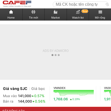
New
Home
Tin mới
Market
Watch list
Mở rộng
Giá vàng SJC
Giá bạc
VNINDEX
VN30
Mua vào
141,000
0.57%
1,768.06
1,91
0.19%
Bán ra
144,000
0.56%