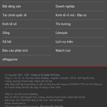
Bất động sản
Doanh nghiệp
Tài chính quốc tế
Kinh tế vĩ mô - Đầu tư
Kinh tế số
Thị trường
Sống
Lifestyle
Xã hội
Lịch sự kiện
Báo cáo phân tích
Watch List
eMagazine
© Copyright 2007 - 2026 -
Công ty Cổ phần VCCorp.
Tầng 17, 19, 20, 21 Toà nhà Center Building - Hapulico Complex, Số 01, phố Nguyễn Huy
Tưởng, phường Thanh Xuân, thành phố Hà Nội
Giấy phép thiết lập trang thông tin điện tử tổng hợp trên mạng số 2216/GP-TTĐT do Sở Thông tin
và Truyền thông Hà Nội cấp ngày 10 tháng 4 năm 2019.
Tầng 21, tòa nhà Center Building.
Địa chỉ: Số 01, phố Nguyễn Huy Tưởng, phường Thanh Xuân, thành phố Hà Nội
Điện thoại: 024 7309 5555 Máy lẻ 292. Fax: 024-39744082
Email: info@cafef.vn
Chịu trách nhiệm quản lý nội dung:
Ông Nguyễn Thế Tân