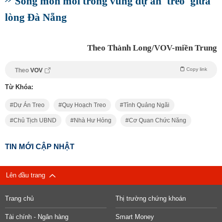
Sống mòn mỏi trong vùng dự án 'treo' giữa
lòng Đà Nẵng
Theo Thành Long/VOV-miền Trung
Copy link
Theo
VOV
Từ Khóa:
Dự Án Treo
Quy Hoạch Treo
Tỉnh Quảng Ngãi
Chủ Tịch UBND
Nhà Hư Hỏng
Cơ Quan Chức Năng
TIN MỚI CẬP NHẬT
Lên đầu trang
Trang chủ
Thị trường chứng khoán
Tài chính - Ngân hàng
Smart Money