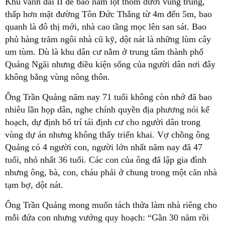
Khu vành đai II đê bao nằm lọt thỏm dưới vùng trũng,
thấp hơn mặt đường Tôn Đức Thắng từ 4m đến 5m, bao
quanh là đô thị mới, nhà cao tầng mọc lên san sát. Bao
phủ hàng trăm ngôi nhà cũ kỹ, dột nát là những lùm cây
um tùm. Dù là khu dân cư nằm ở trung tâm thành phố
Quảng Ngãi nhưng điều kiện sống của người dân nơi đây
không bằng vùng nông thôn.
Ông Trần Quảng năm nay 71 tuổi không còn nhớ đã bao
nhiêu lần họp dân, nghe chính quyền địa phương nói kế
hoạch, dự định bố trí tái định cư cho người dân trong
vùng dự án nhưng không thấy triển khai. Vợ chồng ông
Quảng có 4 người con, người lớn nhất năm nay đã 47
tuổi, nhỏ nhất 36 tuổi. Các con của ông đã lập gia đình
nhưng ông, bà, con, cháu phải ở chung trong một căn nhà
tạm bợ, dột nát.
Ông Trần Quảng mong muốn tách thửa làm nhà riêng cho
mỗi đứa con nhưng vướng quy hoạch: “Gần 30 năm rồi