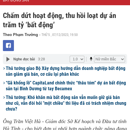
BẤT ĐỘNG SẢN
Chấm dứt hoạt động, thu hồi loạt dự án
trăm tỷ ‘bất động’
THỨ 5 , 07/12/2023, 19:50
Theo Phạm Trường
-
Nghe đọc bài
3:28
Thủ tướng giao Bộ Xây dựng hướng dẫn doanh nghiệp bất động
sản giảm giá bán, cơ cấu lại phân khúc
“Gã khổng lồ” CapitaLand chính thức “thâu tóm” dự án bất động
sản tại Bình Dương từ tay Becamex
Thủ tướng: Khó khăn mà bất động sản vẫn muốn giữ giá bán
như cũ, vẫn đòi hỏi "một chiều" thì liệu đã có trách nhiệm chung
chưa?
Ông Trần Việt Hà - Giám đốc Sở Kế hoạch và Đầu tư tỉnh
Hà Tĩnh - cho biết đơn vị phối hợp ngành chức năng đang