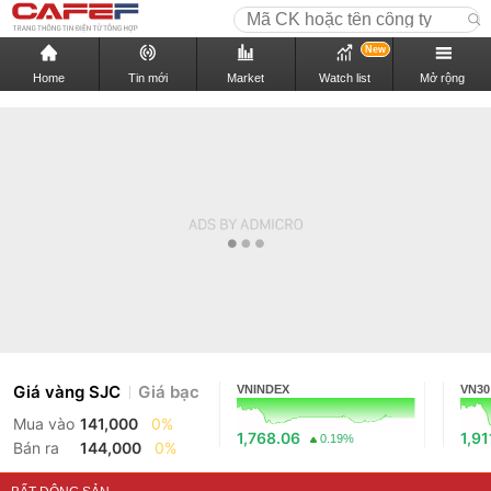
New
Home
Tin mới
Market
Watch list
Mở rộng
Giá vàng SJC
Giá bạc
VNINDEX
VN30
Mua vào
141,000
0%
1,768.06
1,91
0.19%
Bán ra
144,000
0%