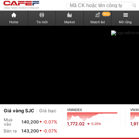
New
Home
Tin mới
Market
Watch list
Mở rộng
Giá vàng SJC
Giá bạc
VNINDEX
VN30
Mua
140,200
-0.07%
1,772.02
1,91
vào
-0.25%
Bán ra
143,200
-0.07%