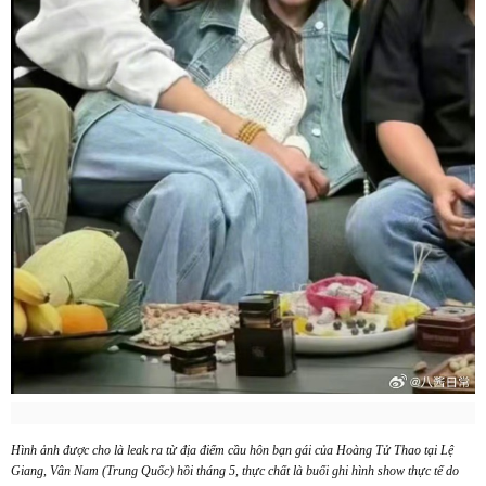
Hình ảnh được cho là leak ra từ địa điểm cầu hôn bạn gái của Hoàng Tử Thao tại Lệ
Giang, Vân Nam (Trung Quốc) hồi tháng 5, thực chất là buổi ghi hình show thực tế do