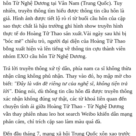
hôn Từ Nghệ Dương tại Vân Nam (Trung Quốc). Tuy
nhiên, truyền thông tìm hiểu được thông tin cầu hôn là
giả. Hình ảnh được tiết lộ rò rỉ từ buổi cầu hôn của cặp
sao thực chất là hậu trường ghi hình show truyền hình
thực tế do Hoàng Tử Thao sản xuất.Vài ngày sau khi bị
"bóc mẽ" chiêu trò, người đại diện của Hoàng Tử Thao
bỗng xuất hiện và lên tiếng về thông tin cựu thành viên
nhóm EXO cầu hôn Từ Nghệ Dương.
Trả lời truyền thông xứ tỷ dân, phía nam ca sĩ không thừa
nhận cũng không phủ nhận. Thay vào đó, họ mập mờ cho
biết:
"Đây là vấn đề riêng tư của nghệ sĩ, không tiện trả
lời"
. Đáng nói, dù thông tin cầu hôn đã được truyền thông
xác nhận không đúng sự thật, các từ khoá liên quan đến
chuyện tình ái giữa Hoàng Tử Thao - Từ Nghệ Dương
vẫn thay phiên nhau leo hot search Weibo khiến dân mạng
phản cảm, chỉ trích cặp sao làm màu quá đà.
Đến đầu tháng 7, mạng xã hội Trung Quốc xôn xao trước