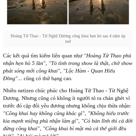
Hoàng Tử Thao - Từ Nghệ Dương công khai hẹn hò sau 4 năm úp
mở
Các kết quả tìm kiếm liên quan như
"Hoàng Tử Thao phủ
nhận hẹn hò 5 lần", "Tỏ tình trong show là thật, chờ show
phát sóng mới công khai", "Lộc Hàm - Quan Hiểu
Đồng"...
cũng có thứ hạng cao.
Nhiều netizen chúc phúc cho Hoàng Tử Thao - Từ Nghệ
Dương. Nhưng cũng có không ít người tỏ ra chán ghét vì
trước đó cặp đôi yêu đương nhưng không chịu thừa nhận:
"Công khai hay không cũng khác gì", "Không hiểu trước
kia mạnh miệng phủ nhận làm gì", "Có bản lĩnh thì cả đời
đừng công khai", "Công khai bí mật mà cả thế giới đều