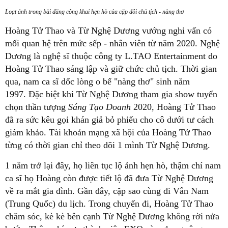
Loạt ảnh trong bài đăng công khai hẹn hò của cặp đôi chủ tịch - nàng thơ
Hoàng Tử Thao và Từ Nghệ Dương vướng nghi vấn có
mối quan hệ trên mức sếp - nhân viên từ năm 2020. Nghệ
Dương là nghệ sĩ thuộc công ty L.TAO Entertainment do
Hoàng Tử Thao sáng lập và giữ chức chủ tịch. Thời gian
qua, nam ca sĩ dốc lòng o bế "nàng thơ" sinh năm
1997. Đặc biệt khi Từ Nghệ Dương tham gia show tuyển
chọn thần tượng
Sáng Tạo Doanh
2020, Hoàng Tử Thao
đã ra sức kêu gọi khán giả bỏ phiếu cho cô dưới tư cách
giám khảo. Tài khoản mạng xã hội của Hoàng Tử Thao
từng có thời gian chỉ theo dõi 1 mình Từ Nghệ Dương.
1 năm trở lại đây, họ liên tục lộ ảnh hẹn hò, thậm chí nam
ca sĩ họ Hoàng còn được tiết lộ đã đưa Từ Nghệ Dương
về ra mắt gia đình. Gần đây, cặp sao cùng đi Vân Nam
(Trung Quốc) du lịch. Trong chuyến đi, Hoàng Tử Thao
chăm sóc, kè kè bên cạnh Từ Nghệ Dương không rời nửa