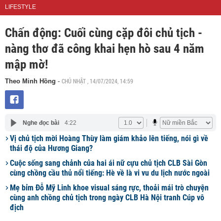
LIFESTYLE
Chấn động: Cuối cùng cặp đôi chủ tịch -
nàng thơ đã công khai hẹn hò sau 4 năm
mập mờ!
CHỦ NHẬT , 14/07/2024, 14:59
Theo Minh Hồng
-
Nghe đọc bài
4:22
Vị chủ tịch mời Hoàng Thùy làm giám khảo lên tiếng, nói gì về
thái độ của Hương Giang?
Cuộc sống sang chảnh của hai ái nữ cựu chủ tịch CLB Sài Gòn
cùng chồng cầu thủ nổi tiếng: Hè về là vi vu du lịch nước ngoài
Mẹ bỉm Đỗ Mỹ Linh khoe visual sáng rực, thoải mái trò chuyện
cùng anh chồng chủ tịch trong ngày CLB Hà Nội tranh Cúp vô
địch