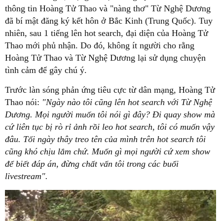
thông tin Hoàng Tử Thao và "nàng thơ" Từ Nghệ Dương
đã bí mật đăng ký kết hôn ở Bắc Kinh (Trung Quốc). Tuy
nhiên, sau 1 tiếng lên hot search, đại diện của Hoàng Tử
Thao mới phủ nhận. Do đó, không ít người cho rằng
Hoàng Tử Thao và Từ Nghệ Dương lại sử dụng chuyện
tình cảm để gây chú ý.
Trước làn sóng phản ứng tiêu cực từ dân mạng, Hoàng Tử
Thao nói:
"Ngày nào tôi cũng lên hot search với Từ Nghệ
Dương. Mọi người muốn tôi nói gì đây? Đi quay show mà
cứ liên tục bị rò rỉ ảnh rồi leo hot search, tôi có muốn vậy
đâu. Tối ngày thây treo tên của mình trên hot search tôi
cũng khó chịu lắm chứ. Muốn gì mọi người cứ xem show
để biết đáp án, đừng chất vấn tôi trong các buổi
livestream".