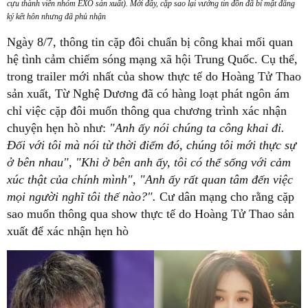
cựu thành viên nhóm EXO sản xuất). Mới đây, cặp sao lại vướng tin đồn đã bí mật đăng
ký kết hôn nhưng đã phủ nhận
Ngày 8/7, thông tin
cặp đôi
chuẩn bị công khai mối quan
hệ tình cảm chiếm sóng mạng xã hội Trung Quốc. Cụ thể,
trong trailer mới nhất của show thực tế do Hoàng Tử Thao
sản xuất, Từ Nghệ Dương đã có hàng loạt phát ngôn ám
chỉ việc cặp đôi muốn thông qua chương trình xác nhận
chuyện hẹn hò như:
"Anh ấy nói chúng ta công khai đi.
Đối với tôi mà nói từ thời điểm đó, chúng tôi mới thực sự
ở bên nhau", "Khi ở bên anh ấy, tôi có thể sống với cảm
xúc thật của chính mình", "Anh ấy rất quan tâm đến việc
mọi người nghĩ tôi thế nào?".
Cư dân mạng cho rằng cặp
sao muốn thông qua show thực tế do Hoàng Tử Thao sản
xuất để xác nhận hẹn hò