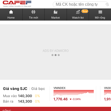
New
Home
Tin mới
Market
Watch list
Mở rộng
Giá vàng SJC
Giá bạc
VNINDEX
VN30
Mua vào
140,300
0%
1,776.46
1,9
-0.04%
Bán ra
143,300
0%