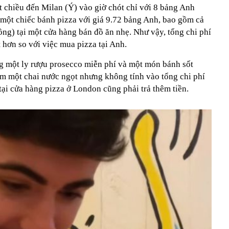
 chiều đến Milan (Ý) vào giờ chót chỉ với 8 bảng Anh
ột chiếc bánh pizza với giá 9.72 bảng Anh, bao gồm cả
ng) tại một cửa hàng bán đồ ăn nhẹ. Như vậy, tổng chi phí
t hơn so với việc mua pizza tại Anh.
g một ly rượu prosecco miễn phí và một món bánh sốt
êm một chai nước ngọt nhưng không tính vào tổng chi phí
ại cửa hàng pizza ở London cũng phải trả thêm tiền.