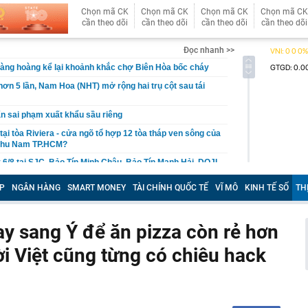
Chọn mã CK
Chọn mã CK
Chọn mã CK
Chọn mã CK
cần theo dõi
cần theo dõi
cần theo dõi
cần theo dõi
Đọc nhanh >>
àng hoàng kể lại khoảnh khắc chợ Biên Hòa bốc cháy
 hơn 5 lần, Nam Hoa (NHT) mở rộng hai trụ cột sau tái
ấn sai phạm xuất khẩu sầu riêng
 tại tòa Riviera - cửa ngõ tổ hợp 12 tòa tháp ven sông của
 khu Nam TP.HCM?
 6/8 tại SJC, Bảo Tín Minh Châu, Bảo Tín Mạnh Hải, DOJI,
P
NGÂN HÀNG
SMART MONEY
TÀI CHÍNH QUỐC TẾ
VĨ MÔ
KINH TẾ SỐ
TH
g lớn" Vingroup, Sun Group, T&T... đổ về, đang xây sân
 10 thế giới, sắp đón thêm 48 dự án với tổng vốn đầu tư
ay sang Ý để ăn pizza còn rẻ hơn
ặc khu của VN có loạt công trình hơn 137.000 tỷ đồng sẽ
iếng 1,5 tỷ người dùng
ời Việt cũng từng có chiêu hack
oại cá "ngậm" nhiều vi nhựa bậc nhất
ơn 6,2ha đất đợt 2 làm dự án Tiên Dương Park City
ể một công ty con