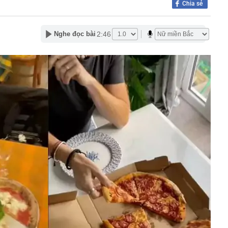
Chia sẻ
nh Quốc hội việc thành lập thành phố Quảng Ninh và thành
tiền mặt chất thành đống, vàng cùng nhiều thiết bị điện tử
2:46
Nghe đọc bài
 hộ
uộc người dùng vận động trước khi được lướt mạng xã
 5 thực phẩm giàu protein tốt nhất cho người cao tuổi:
g thứ 5, số 1 gây bất ngờ
n 60 thẻ BHYT lập khống 3.539 đơn thuốc: Khởi tố bác sĩ
SN 1985 và 6 cán bộ Trạm Y tế
o 4 con giáp giàu có bậc nhất nửa đầu tháng 7 Âm lịch
ông lớn bậc nhất mọi thời đại có thể sắp được giải mã vì
rất tình cờ
hó chủ tịch tập đoàn nghỉ hát 10 năm, chán showbiz lui
àn ở biệt thự nghìn mét vuông
a Pa, Việt Nam có 1 "thiên đường mây" vừa được
ành du lịch" đề cử giải thưởng, sở hữu khí hậu mát mẻ
 1.500 m
rad Pitt kiện Angelina Jolie