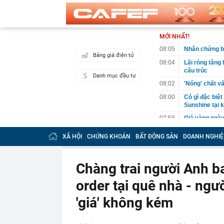
MỚI NHẤT!
08:05
Nhân chứng b
Bảng giá điện tử
08:04
Lãi ròng tăng
cấu trúc
Danh mục đầu tư
08:02
'Nóng' chất v
08:00
Có gì đặc biệt
Sunshine tại
07:58
Giá vàng ngày
Phú Quý,...
XÃ HỘI
CHỨNG KHOÁN
BẤT ĐỘNG SẢN
DOANH NGHIỆ
07:58
Tỉnh được "ôn
bay 5 sao top
gần 7 tỷ USD
Chàng trai người Anh b
07:55
Từ tháng 9, đ
phổ cập thứ t
order tại quê nhà - ngư
07:54
Phát hiện 3 l
'giá' không kém
07:53
Hà Nội giao h
07:52
YeaH1 giải th