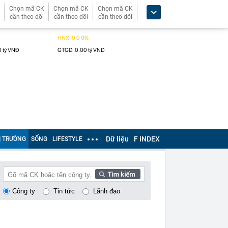
Chọn mã CK
Chọn mã CK
Chọn mã CK
cần theo dõi
cần theo dõi
cần theo dõi
Dữ liệu
F INDEX
Ị TRƯỜNG
SỐNG
LIFESTYLE
Công ty
Tin tức
Lãnh đạo