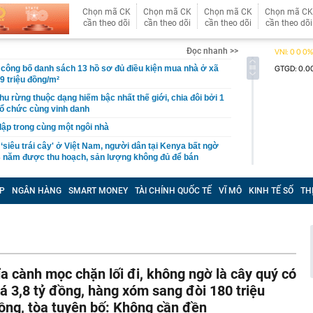
Chọn mã CK
Chọn mã CK
Chọn mã CK
Chọn mã CK
cần theo dõi
cần theo dõi
cần theo dõi
cần theo dõi
Đọc nhanh >>
công bố danh sách 13 hồ sơ đủ điều kiện mua nhà ở xã
19 triệu đồng/m²
hu rừng thuộc dạng hiếm bậc nhất thế giới, chia đôi bởi 1
tổ chức cùng vinh danh
 lập trong cùng một ngôi nhà
 ‘siêu trái cây' ở Việt Nam, người dân tại Kenya bất ngờ
3 năm được thu hoạch, sản lượng không đủ để bán
uối xong KHÔNG NÊN vứt vỏ?
P
NGÂN HÀNG
SMART MONEY
TÀI CHÍNH QUỐC TẾ
VĨ MÔ
KINH TẾ SỐ
TH
 bệnh viện đạt doanh thu gần 1.000 tỷ đồng chỉ trong nửa
gần 200 tỷ đưa công nghệ tiên tiến nhất thế giới về
p chí Mỹ vinh danh
ỉnh núi ít người biết cao hơn 3.000 m: Sở hữu rừng đỗ
 nhất Tây Bắc, mùa đông phủ băng giá trắng xóa
 bộ trạm y tế ở Đắk Lắk
ỉa cành mọc chặn lối đi, không ngờ là cây quý có
 Chủ tịch xinh đẹp sinh năm 1999 ra sao?
iá 3,8 tỷ đồng, hàng xóm sang đòi 180 triệu
ỷ USD từ xe điện năm 2025-2026, ước tính lỗ thêm 3,3 tỷ
ồng, tòa tuyên bố: Không cần đền