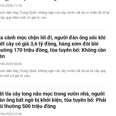
6-2027
/02/2026 11:18
nh thép lỗ lũy kế hơn 3.800 tỷ, khoản phải trả nhóm Vin
1.424 tỷ đồng
ười đàn ông Trung Quốc không ngờ cái cây mình cắt tỉa vì chắn lối đi lại
 cây quý trăm tuổi có giá trị cao.
nữa, chứng khoán Việt Nam đón một thông tin quan
ên 29 cổ phiếu có thể đón dòng vốn tỷ USD sau nâng hạng
yên bố áp thuế 20% với tài sản uỷ thác ở nước ngoài,
ỉa cành mọc chặn lối đi, người đàn ông sốc khi
 'nháo nhào' tìm cách nộp tiền
iết cây có giá 3,6 tỷ đồng, hàng xóm đòi bồi
OSE "bốc đầu" kịch trần 5 phiên liên tiếp sau khi báo lãi
hường 170 triệu đồng, tòa tuyên bố: Không cần
ền
thu hơn 9.200 tỷ đồng trong nửa cuối năm 2026: Động lực
/06/2025 06:00
tên 6 doanh nghiệp tăng trưởng, định giá hợp lý
ười đàn ông Trung Quốc không ngờ cái cây mình cắt tỉa lại là cây quý
lớn từ cho vay, vì đâu Vietcombank có khoản lãi 2.900 tỷ
ăm tuổi có giá trị cao.
nắm trọn toà tháp 35 tầng đắc địa hàng đầu phường Sài
ó quỹ phúc lợi 174 tỷ đồng cho gần 1.700 nhân viên:
ắt tỉa cây long não mọc trong vườn nhà, người
 tháng tuổi, miễn học phí, hỗ trợ nửa tiền ăn
àn ông bất ngờ bị khởi kiện, tòa tuyên bố: Phải
 vàng” của MWG có thể mở hơn 1.000 cửa hàng trong
ồi thường 500 triệu đồng
nhuận nhiều khả năng vượt kế hoạch
/04/2025 21:06