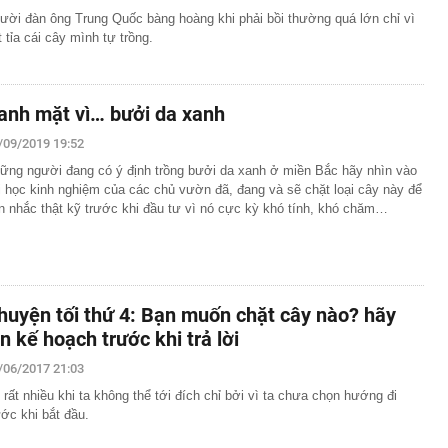
ười đàn ông Trung Quốc bàng hoàng khi phải bồi thường quá lớn chỉ vì
t tỉa cái cây mình tự trồng.
anh mặt vì… bưởi da xanh
/09/2019 19:52
ững người đang có ý định trồng bưởi da xanh ở miền Bắc hãy nhìn vào
i học kinh nghiệm của các chủ vườn đã, đang và sẽ chặt loại cây này để
n nhắc thật kỹ trước khi đầu tư vì nó cực kỳ khó tính, khó chăm…
huyện tối thứ 4: Bạn muốn chặt cây nào? hãy
ên kế hoạch trước khi trả lời
/06/2017 21:03
 rất nhiều khi ta không thể tới đích chỉ bởi vì ta chưa chọn hướng đi
ước khi bắt đầu.