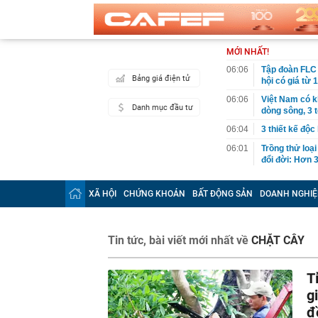
MỚI NHẤT!
06:06
Tập đoàn FLC 
Bảng giá điện tử
hội có giá từ 
06:06
Việt Nam có k
Danh mục đầu tư
dòng sông, 3 
06:04
3 thiết kế độc
06:01
Trồng thử loại
đổi đời: Hơn 
05:34
Vì sao ăn ch
XÃ HỘI
CHỨNG KHOÁN
BẤT ĐỘNG SẢN
DOANH NGHIỆ
00:40
Việt Nam có 1
năm: Từng chi 
nước, được tạ
Tin tức, bài viết mới nhất về
00:37
CHẶT CÂY
Việt Nam có đ
quyên đẹp bậc
00:27
Khởi tố 7 cán
T
00:26
Chữ ký của nữ
g
00:07
Honda lỗ 10 t
đ