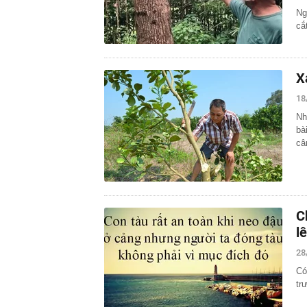
Ng
cắ
X
18
Nh
bà
câ
C
l
28
Có
tr