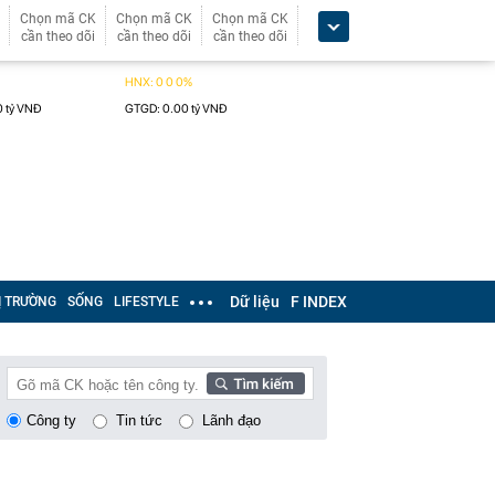
Chọn mã CK
Chọn mã CK
Chọn mã CK
cần theo dõi
cần theo dõi
cần theo dõi
Dữ liệu
F INDEX
Ị TRƯỜNG
SỐNG
LIFESTYLE
Công ty
Tin tức
Lãnh đạo