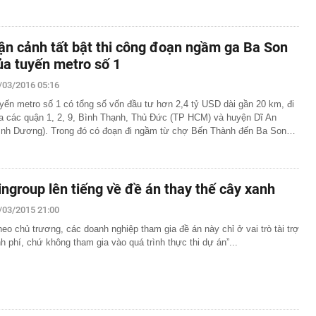
ận cảnh tất bật thi công đoạn ngầm ga Ba Son
ủa tuyến metro số 1
/03/2016 05:16
yến metro số 1 có tổng số vốn đầu tư hơn 2,4 tỷ USD dài gần 20 km, đi
a các quận 1, 2, 9, Bình Thạnh, Thủ Đức (TP HCM) và huyện Dĩ An
ình Dương). Trong đó có đoạn đi ngầm từ chợ Bến Thành đến Ba Son…
ingroup lên tiếng về đề án thay thế cây xanh
/03/2015 21:00
heo chủ trương, các doanh nghiệp tham gia đề án này chỉ ở vai trò tài trợ
nh phí, chứ không tham gia vào quá trình thực thi dự án”...