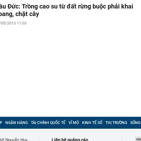
ầu Đức: Trồng cao su từ đất rừng buộc phải khai
oang, chặt cây
/05/2013 11:03
P
NGÂN HÀNG
TÀI CHÍNH QUỐC TẾ
VĨ MÔ
KINH TẾ SỐ
THỊ TRƯỜNG
SỐNG
 phố Nguyễn Huy
Liên hệ quảng cáo