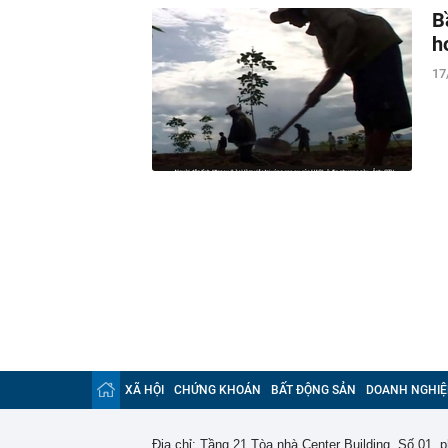
B
h
17
XÃ HỘI
CHỨNG KHOÁN
BẤT ĐỘNG SẢN
DOANH NGHIỆ
Địa chỉ: Tầng 21 Tòa nhà Center Building. Số 01,