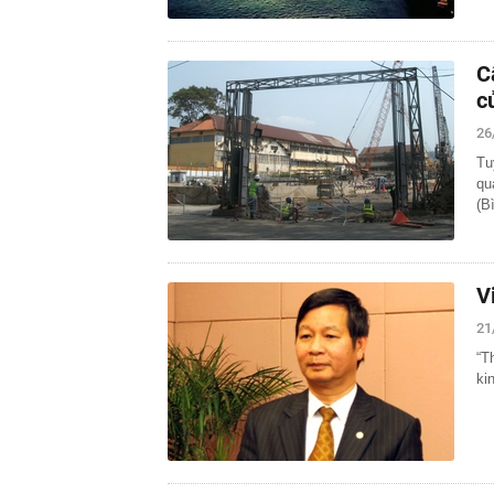
C
c
26
Tu
qu
(B
V
21
“T
ki