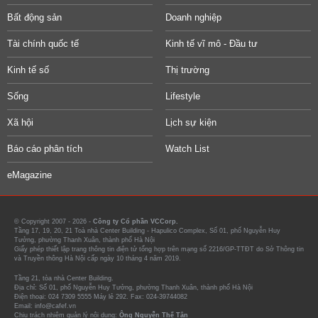
Bất động sản
Doanh nghiệp
Tài chính quốc tế
Kinh tế vĩ mô - Đầu tư
Kinh tế số
Thị trường
Sống
Lifestyle
Xã hội
Lịch sự kiện
Báo cáo phân tích
Watch List
eMagazine
© Copyright 2007 - 2026 -
Công ty Cổ phần VCCorp.
Tầng 17, 19, 20, 21 Toà nhà Center Building - Hapulico Complex, Số 01, phố Nguyễn Huy
Tưởng, phường Thanh Xuân, thành phố Hà Nội
Giấy phép thiết lập trang thông tin điện tử tổng hợp trên mạng số 2216/GP-TTĐT do Sở Thông tin
và Truyền thông Hà Nội cấp ngày 10 tháng 4 năm 2019.
Tầng 21, tòa nhà Center Building.
Địa chỉ: Số 01, phố Nguyễn Huy Tưởng, phường Thanh Xuân, thành phố Hà Nội
Điện thoại: 024 7309 5555 Máy lẻ 292. Fax: 024-39744082
Email: info@cafef.vn
Chịu trách nhiệm quản lý nội dung:
Ông Nguyễn Thế Tân