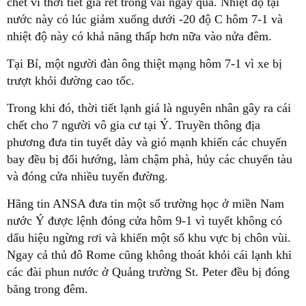
chết vì thời tiết giá rét trong vài ngày qua. Nhiệt độ tại
nước này có lúc giảm xuống dưới -20 độ C hôm 7-1 và
nhiệt độ này có khả năng thấp hơn nữa vào nửa đêm.
Tại Bỉ, một người đàn ông thiệt mạng hôm 7-1 vì xe bị
trượt khỏi đường cao tốc.
Trong khi đó, thời tiết lạnh giá là nguyên nhân gây ra cái
chết cho 7 người vô gia cư tại Ý. Truyền thông địa
phương đưa tin tuyết dày và gió mạnh khiến các chuyến
bay đều bị đổi hướng, làm chậm phà, hủy các chuyến tàu
và đóng cửa nhiều tuyến đường.
Hãng tin ANSA đưa tin một số trường học ở miền Nam
nước Ý được lệnh đóng cửa hôm 9-1 vì tuyết không có
dấu hiệu ngừng rơi và khiến một số khu vực bị chôn vùi.
Ngay cả thủ đô Rome cũng không thoát khỏi cái lạnh khi
các đài phun nước ở Quảng trường St. Peter đều bị đóng
băng trong đêm.