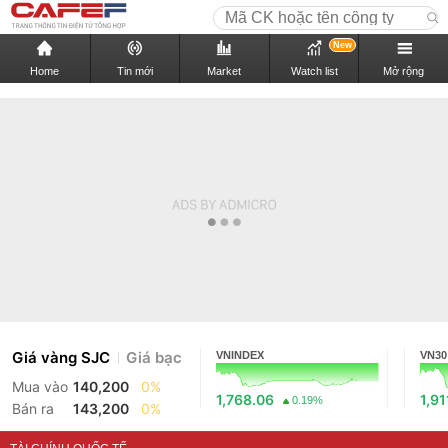
New
Home
Tin mới
Market
Watch list
Mở rộng
Giá vàng SJC
Giá bạc
VNINDEX
VN30
Mua vào
140,200
0%
1,768.06
1,91
0.19%
Bán ra
143,200
0%