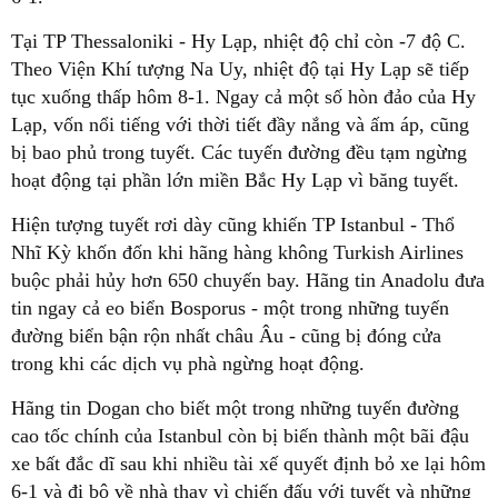
Tại TP Thessaloniki - Hy Lạp, nhiệt độ chỉ còn -7 độ C.
Theo Viện Khí tượng Na Uy, nhiệt độ tại Hy Lạp sẽ tiếp
tục xuống thấp hôm 8-1. Ngay cả một số hòn đảo của Hy
Lạp, vốn nổi tiếng với thời tiết đầy nắng và ấm áp, cũng
bị bao phủ trong tuyết. Các tuyến đường đều tạm ngừng
hoạt động tại phần lớn miền Bắc Hy Lạp vì băng tuyết.
Hiện tượng tuyết rơi dày cũng khiến TP Istanbul - Thổ
Nhĩ Kỳ khốn đốn khi hãng hàng không Turkish Airlines
buộc phải hủy hơn 650 chuyến bay. Hãng tin Anadolu đưa
tin ngay cả eo biển Bosporus - một trong những tuyến
đường biển bận rộn nhất châu Âu - cũng bị đóng cửa
trong khi các dịch vụ phà ngừng hoạt động.
Hãng tin Dogan cho biết một trong những tuyến đường
cao tốc chính của Istanbul còn bị biến thành một bãi đậu
xe bất đắc dĩ sau khi nhiều tài xế quyết định bỏ xe lại hôm
6-1 và đi bộ về nhà thay vì chiến đấu với tuyết và những