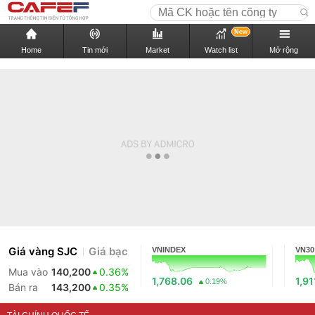
New
Home
Tin mới
Market
Watch list
Mở rộng
Giá vàng SJC
Giá bạc
VNINDEX
VN30
Mua vào
140,200
0.36%
1,768.06
1,91
0.19%
Bán ra
143,200
0.35%