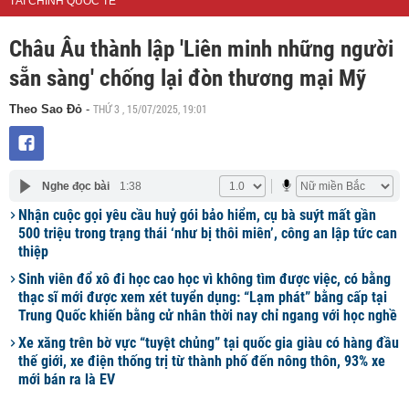
TÀI CHÍNH QUỐC TẾ
Châu Âu thành lập 'Liên minh những người
sẵn sàng' chống lại đòn thương mại Mỹ
THỨ 3 , 15/07/2025, 19:01
Theo Sao Đỏ
-
Nghe đọc bài
1:38
Nhận cuộc gọi yêu cầu huỷ gói bảo hiểm, cụ bà suýt mất gần
500 triệu trong trạng thái ‘như bị thôi miên’, công an lập tức can
thiệp
Sinh viên đổ xô đi học cao học vì không tìm được việc, có bằng
thạc sĩ mới được xem xét tuyển dụng: “Lạm phát” bằng cấp tại
Trung Quốc khiến bằng cử nhân thời nay chỉ ngang với học nghề
Xe xăng trên bờ vực “tuyệt chủng” tại quốc gia giàu có hàng đầu
thế giới, xe điện thống trị từ thành phố đến nông thôn, 93% xe
mới bán ra là EV