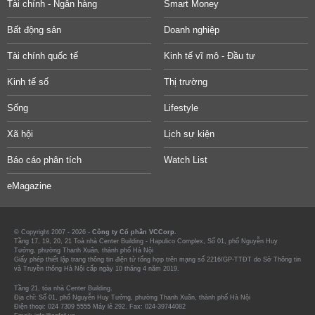
Tài chính - Ngân hàng
Smart Money
Bất động sản
Doanh nghiệp
Tài chính quốc tế
Kinh tế vĩ mô - Đầu tư
Kinh tế số
Thị trường
Sống
Lifestyle
Xã hội
Lịch sự kiện
Báo cáo phân tích
Watch List
eMagazine
© Copyright 2007 - 2026 -
Công ty Cổ phần VCCorp.
Tầng 17, 19, 20, 21 Toà nhà Center Building - Hapulico Complex, Số 01, phố Nguyễn Huy
Tưởng, phường Thanh Xuân, thành phố Hà Nội
Giấy phép thiết lập trang thông tin điện tử tổng hợp trên mạng số 2216/GP-TTĐT do Sở Thông tin
và Truyền thông Hà Nội cấp ngày 10 tháng 4 năm 2019.
Tầng 21, tòa nhà Center Building.
Địa chỉ: Số 01, phố Nguyễn Huy Tưởng, phường Thanh Xuân, thành phố Hà Nội
Điện thoại: 024 7309 5555 Máy lẻ 292. Fax: 024-39744082