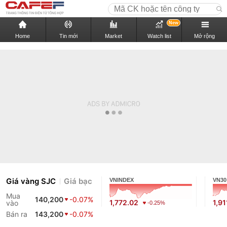
New
Home
Tin mới
Market
Watch list
Mở rộng
Giá vàng SJC
Giá bạc
VNINDEX
VN30
Mua
140,200
-0.07%
1,772.02
1,91
vào
-0.25%
Bán ra
143,200
-0.07%