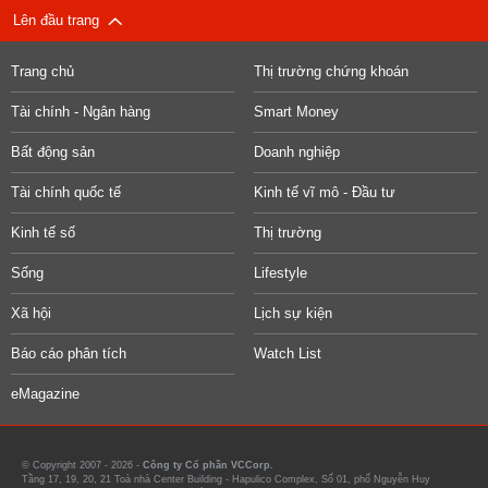
Lên đầu trang
Trang chủ
Thị trường chứng khoán
Tài chính - Ngân hàng
Smart Money
Bất động sản
Doanh nghiệp
Tài chính quốc tế
Kinh tế vĩ mô - Đầu tư
Kinh tế số
Thị trường
Sống
Lifestyle
Xã hội
Lịch sự kiện
Báo cáo phân tích
Watch List
eMagazine
© Copyright 2007 - 2026 -
Công ty Cổ phần VCCorp.
Tầng 17, 19, 20, 21 Toà nhà Center Building - Hapulico Complex, Số 01, phố Nguyễn Huy