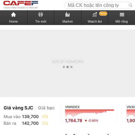
New
Home
Tin mới
Market
Watch list
Mở rộng
Giá vàng SJC
Giá bạc
VNINDEX
VN30
Mua vào
139,700
0%
1,764.78
1,9
-0.66%
Bán ra
142,700
0%