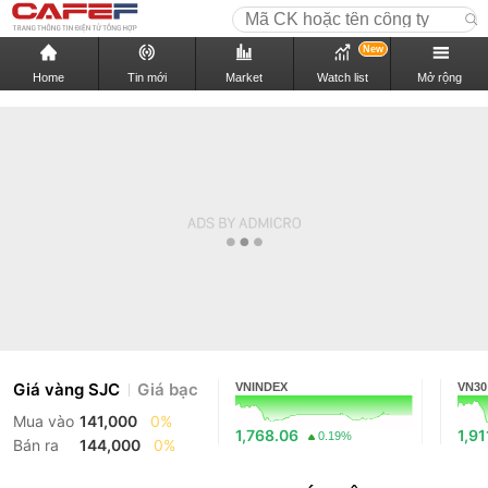
New
Home
Tin mới
Market
Watch list
Mở rộng
Giá vàng SJC
Giá bạc
VNINDEX
VN30
Mua vào
141,000
0%
1,768.06
1,91
0.19%
Bán ra
144,000
0%